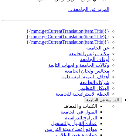
المزيد عن الجامعة ...
{{mmc.getCurrentTranslation(item.Title)}}
{{mmc.getCurrentTranslation(item.Title)}}
{{mmc.getCurrentTranslation(item.Title)}}
عن الجامعة
مكتب رئيس الجامعة
أوقاف الجامعة
وكالات الجامعة والجهات التابعة
مجالس ولجان الجامعة
أهداف التنمية المستدامة
شركاء الجامعة
الهيكل التنظيمي
الخطة الاستراتيجية للجامعة
الدراسة في الجامعة
الكليات و المعاهد
القبول في الجامعة
البرامج الدراسية
عمادة القبول والتسجيل
مواقع أعضاء هيئة التدريس
عمادة شؤون الطلاب