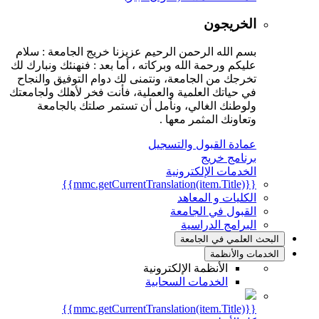
الخريجون
بسم الله الرحمن الرحيم عزيزنا خريج الجامعة : سلام
عليكم ورحمة الله وبركاته ، أما بعد : فنهنئك ونبارك لك
تخرجك من الجامعة، ونتمنى لك دوام التوفيق والنجاح
في حياتك العلمية والعملية، فأنت فخر لأهلك ولجامعتك
ولوطنك الغالي، ونأمل أن تستمر صلتك بالجامعة
وتعاونك المثمر معها .
عمادة القبول والتسجيل
برنامج خريج
الخدمات الإلكترونية
{{mmc.getCurrentTranslation(item.Title)}}
الكليات و المعاهد
القبول في الجامعة
البرامج الدراسية
البحث العلمي في الجامعة
الخدمات والأنظمة
الأنظمة الإلكترونية
الخدمات السحابية
{{mmc.getCurrentTranslation(item.Title)}}