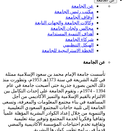
عن الجامعة
عن الجامعة
مكتب رئيس الجامعة
أوقاف الجامعة
وكالات الجامعة والجهات التابعة
مجالس ولجان الجامعة
أهداف التنمية المستدامة
شركاء الجامعة
الهيكل التنظيمي
الخطة الاستراتيجية للجامعة
عن الجامعة
تأسست جامعة الإمام محمد بن سعود الإسلامية ممثلة
في كلية الشريعة في سنة 1373هـ 1953م، وتطورت منذ
ذلك الحين بصورة جذرية حتى أصبحت جامعة في عام
1394 - 1974م ، وتقوم الجامعة على إحداث التكامل بين
الالتزام بالقيم الإسلامية والتميز الأكاديمي من أجل
المساهمة في بناء مجتمع المعلومات والمعرفة، وتسعى
الجامعة إلى تلبية حاجات المجتمع السعودي التعليمية
والتنموية من خلال إعداد الكوادر البشرية المؤهلة علمياً
وثقافياً وفكرياً لخدمة المجتمع وتوفير بيئة تعليمية
وثقافية تخدم احتياجات المؤسسة الأكاديمية والمضي
قدماً في برامج تطوير كوادرها البشرية.