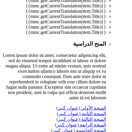
{{mmc.getCurrentTranslation(item.Title)}}
{{mmc.getCurrentTranslation(item.Title)}}
{{mmc.getCurrentTranslation(item.Title)}}
{{mmc.getCurrentTranslation(item.Title)}}
{{mmc.getCurrentTranslation(item.Title)}}
{{mmc.getCurrentTranslation(item.Title)}}
{{mmc.getCurrentTranslation(item.Title)}}
المنح الدراسية
Lorem ipsum dolor sit amet, consectetur adipisicing elit,
sed do eiusmod tempor incididunt ut labore et dolore
magna aliqua. Ut enim ad minim veniam, quis nostrud
exercitation ullamco laboris nisi ut aliquip ex ea
commodo consequat. Duis aute irure dolor in
reprehenderit in voluptate velit esse cillum dolore eu
fugiat nulla pariatur. Excepteur sint occaecat cupidatat
non proident, sunt in culpa qui officia deserunt mollit
anim id est laborum.
المنحة الأولي (عنوان كبير)
المنحة الثانية (عنوان كبير)
المنحة الثالثة (عنوان كبير)
المنحة الرابعة (عنوان كبير)
المنحة الخامسة (عنوان كبير)