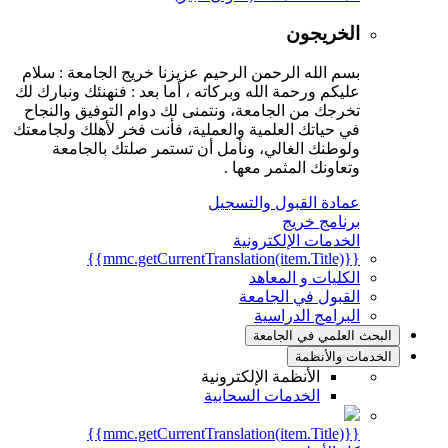
الخريجون
بسم الله الرحمن الرحيم عزيزنا خريج الجامعة : سلام
عليكم ورحمة الله وبركاته ، أما بعد : فنهنئك ونبارك لك
تخرجك من الجامعة، ونتمنى لك دوام التوفيق والنجاح
في حياتك العلمية والعملية، فأنت فخر لأهلك ولجامعتك
ولوطنك الغالي، ونأمل أن تستمر صلتك بالجامعة
وتعاونك المثمر معها .
عمادة القبول والتسجيل
برنامج خريج
الخدمات الإلكترونية
{{mmc.getCurrentTranslation(item.Title)}}
الكليات و المعاهد
القبول في الجامعة
البرامج الدراسية
البحث العلمي في الجامعة
الخدمات والأنظمة
الأنظمة الإلكترونية
الخدمات السحابية
{{mmc.getCurrentTranslation(item.Title)}}