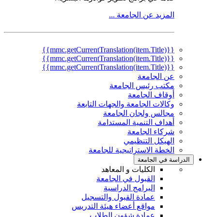
المزيد عن الجامعة ...
{{mmc.getCurrentTranslation(item.Title)}}
{{mmc.getCurrentTranslation(item.Title)}}
{{mmc.getCurrentTranslation(item.Title)}}
عن الجامعة
مكتب رئيس الجامعة
أوقاف الجامعة
وكالات الجامعة والجهات التابعة
مجالس ولجان الجامعة
أهداف التنمية المستدامة
شركاء الجامعة
الهيكل التنظيمي
الخطة الاستراتيجية للجامعة
الدراسة في الجامعة
الكليات و المعاهد
القبول في الجامعة
البرامج الدراسية
عمادة القبول والتسجيل
مواقع أعضاء هيئة التدريس
عمادة شؤون الطلاب