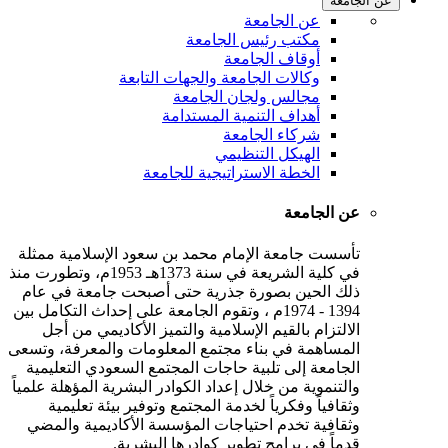
عن الجامعة
عن الجامعة
مكتب رئيس الجامعة
أوقاف الجامعة
وكالات الجامعة والجهات التابعة
مجالس ولجان الجامعة
أهداف التنمية المستدامة
شركاء الجامعة
الهيكل التنظيمي
الخطة الاستراتيجية للجامعة
عن الجامعة
تأسست جامعة الإمام محمد بن سعود الإسلامية ممثلة
في كلية الشريعة في سنة 1373هـ 1953م، وتطورت منذ
ذلك الحين بصورة جذرية حتى أصبحت جامعة في عام
1394 - 1974م ، وتقوم الجامعة على إحداث التكامل بين
الالتزام بالقيم الإسلامية والتميز الأكاديمي من أجل
المساهمة في بناء مجتمع المعلومات والمعرفة، وتسعى
الجامعة إلى تلبية حاجات المجتمع السعودي التعليمية
والتنموية من خلال إعداد الكوادر البشرية المؤهلة علمياً
وثقافياً وفكرياً لخدمة المجتمع وتوفير بيئة تعليمية
وثقافية تخدم احتياجات المؤسسة الأكاديمية والمضي
قدماً في برامج تطوير كوادرها البشرية.