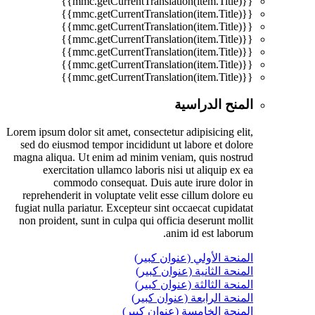
{{mmc.getCurrentTranslation(item.Title)}}
{{mmc.getCurrentTranslation(item.Title)}}
{{mmc.getCurrentTranslation(item.Title)}}
{{mmc.getCurrentTranslation(item.Title)}}
{{mmc.getCurrentTranslation(item.Title)}}
{{mmc.getCurrentTranslation(item.Title)}}
{{mmc.getCurrentTranslation(item.Title)}}
المنح الدراسية
Lorem ipsum dolor sit amet, consectetur adipisicing elit,
sed do eiusmod tempor incididunt ut labore et dolore
magna aliqua. Ut enim ad minim veniam, quis nostrud
exercitation ullamco laboris nisi ut aliquip ex ea
commodo consequat. Duis aute irure dolor in
reprehenderit in voluptate velit esse cillum dolore eu
fugiat nulla pariatur. Excepteur sint occaecat cupidatat
non proident, sunt in culpa qui officia deserunt mollit
anim id est laborum.
المنحة الأولي (عنوان كبير)
المنحة الثانية (عنوان كبير)
المنحة الثالثة (عنوان كبير)
المنحة الرابعة (عنوان كبير)
المنحة الخامسة (عنوان كبير)