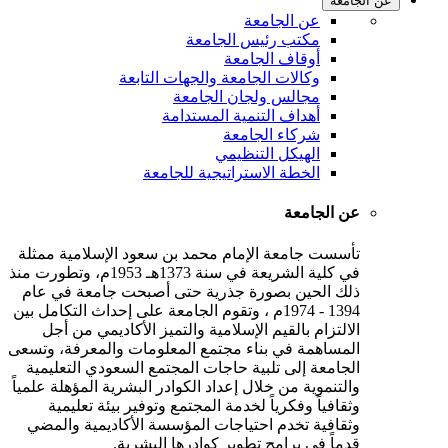
عن الجامعة
عن الجامعة
مكتب رئيس الجامعة
أوقاف الجامعة
وكالات الجامعة والجهات التابعة
مجالس ولجان الجامعة
أهداف التنمية المستدامة
شركاء الجامعة
الهيكل التنظيمي
الخطة الاستراتيجية للجامعة
عن الجامعة
تأسست جامعة الإمام محمد بن سعود الإسلامية ممثلة
في كلية الشريعة في سنة 1373هـ 1953م، وتطورت منذ
ذلك الحين بصورة جذرية حتى أصبحت جامعة في عام
1394 - 1974م ، وتقوم الجامعة على إحداث التكامل بين
الالتزام بالقيم الإسلامية والتميز الأكاديمي من أجل
المساهمة في بناء مجتمع المعلومات والمعرفة، وتسعى
الجامعة إلى تلبية حاجات المجتمع السعودي التعليمية
والتنموية من خلال إعداد الكوادر البشرية المؤهلة علمياً
وثقافياً وفكرياً لخدمة المجتمع وتوفير بيئة تعليمية
وثقافية تخدم احتياجات المؤسسة الأكاديمية والمضي
قدماً في برامج تطوير كوادرها البشرية.