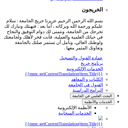
الخريجون
بسم الله الرحمن الرحيم عزيزنا خريج الجامعة : سلام
عليكم ورحمة الله وبركاته ، أما بعد : فنهنئك ونبارك لك
تخرجك من الجامعة، ونتمنى لك دوام التوفيق والنجاح
في حياتك العلمية والعملية، فأنت فخر لأهلك ولجامعتك
ولوطنك الغالي، ونأمل أن تستمر صلتك بالجامعة
وتعاونك المثمر معها .
عمادة القبول والتسجيل
برنامج خريج
الخدمات الإلكترونية
{{mmc.getCurrentTranslation(item.Title)}}
الكليات و المعاهد
القبول في الجامعة
البرامج الدراسية
البحث العلمي في الجامعة
الخدمات والأنظمة
الأنظمة الإلكترونية
الخدمات السحابية
{{mmc.getCurrentTranslation(item.Title)}}