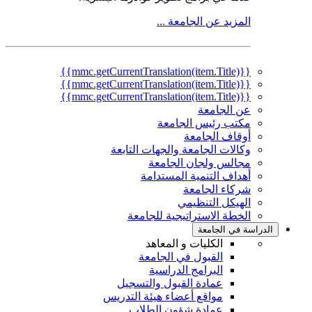
المزيد عن الجامعة ...
{{mmc.getCurrentTranslation(item.Title)}}
{{mmc.getCurrentTranslation(item.Title)}}
{{mmc.getCurrentTranslation(item.Title)}}
عن الجامعة
مكتب رئيس الجامعة
أوقاف الجامعة
وكالات الجامعة والجهات التابعة
مجالس ولجان الجامعة
أهداف التنمية المستدامة
شركاء الجامعة
الهيكل التنظيمي
الخطة الاستراتيجية للجامعة
الدراسة في الجامعة
الكليات و المعاهد
القبول في الجامعة
البرامج الدراسية
عمادة القبول والتسجيل
مواقع أعضاء هيئة التدريس
عمادة شؤون الطلاب