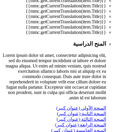
{{mmc.getCurrentTranslation(item.Title)}}
{{mmc.getCurrentTranslation(item.Title)}}
{{mmc.getCurrentTranslation(item.Title)}}
{{mmc.getCurrentTranslation(item.Title)}}
{{mmc.getCurrentTranslation(item.Title)}}
{{mmc.getCurrentTranslation(item.Title)}}
{{mmc.getCurrentTranslation(item.Title)}}
المنح الدراسية
Lorem ipsum dolor sit amet, consectetur adipisicing elit,
sed do eiusmod tempor incididunt ut labore et dolore
magna aliqua. Ut enim ad minim veniam, quis nostrud
exercitation ullamco laboris nisi ut aliquip ex ea
commodo consequat. Duis aute irure dolor in
reprehenderit in voluptate velit esse cillum dolore eu
fugiat nulla pariatur. Excepteur sint occaecat cupidatat
non proident, sunt in culpa qui officia deserunt mollit
anim id est laborum.
المنحة الأولي (عنوان كبير)
المنحة الثانية (عنوان كبير)
المنحة الثالثة (عنوان كبير)
المنحة الرابعة (عنوان كبير)
المنحة الخامسة (عنوان كبير)