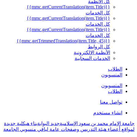
كل الأنظمة
{{mmc.getCurrentTranslation(item.Title)}}
كل الخدمات
{{mmc.getCurrentTranslation(item.Title)}}
كل الخدمات
{{mmc.getCurrentTranslation(item.Title)}}
كل الخدمات
{{mmc.getTrimmedTranslation(item.Title, 45)}}
كل الروابط
الأنظمة الإلكترونية
الخدمات السحابية
الطلاب
المنسوبون
المنسوبون
الطلاب
تواصل معنا
انشاء مستخدم
جامعة الإمام محمد بن سعود الإسلامية
جديد البوابة
بناء هيكلية جديدة
لمواقع أعضاء هيئة التدريس وصفحات عامة لباقي منسوبي الجامعة