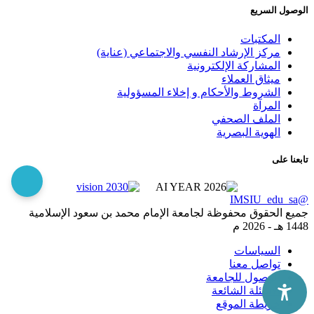
الوصول السريع
المكتبات
مركز الإرشاد النفسي والاجتماعي (عناية)
المشاركة الإلكترونية
ميثاق العملاء
الشروط والأحكام و إخلاء المسؤولية
المرآة
الملف الصحفي
الهوية البصرية
تابعنا على
@IMSIU_edu_sa
جميع الحقوق محفوظة لجامعة الإمام محمد بن سعود الإسلامية
1448 هـ -
2026 م
السياسات
تواصل معنا
الوصول للجامعة
الاسئلة الشائعة
خريطة الموقع