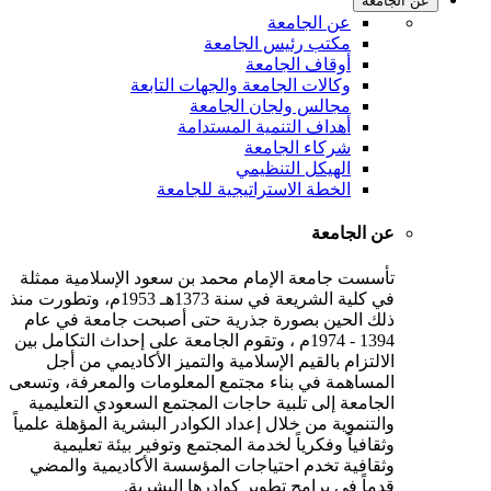
عن الجامعة
عن الجامعة
مكتب رئيس الجامعة
أوقاف الجامعة
وكالات الجامعة والجهات التابعة
مجالس ولجان الجامعة
أهداف التنمية المستدامة
شركاء الجامعة
الهيكل التنظيمي
الخطة الاستراتيجية للجامعة
عن الجامعة
تأسست جامعة الإمام محمد بن سعود الإسلامية ممثلة
في كلية الشريعة في سنة 1373هـ 1953م، وتطورت منذ
ذلك الحين بصورة جذرية حتى أصبحت جامعة في عام
1394 - 1974م ، وتقوم الجامعة على إحداث التكامل بين
الالتزام بالقيم الإسلامية والتميز الأكاديمي من أجل
المساهمة في بناء مجتمع المعلومات والمعرفة، وتسعى
الجامعة إلى تلبية حاجات المجتمع السعودي التعليمية
والتنموية من خلال إعداد الكوادر البشرية المؤهلة علمياً
وثقافياً وفكرياً لخدمة المجتمع وتوفير بيئة تعليمية
وثقافية تخدم احتياجات المؤسسة الأكاديمية والمضي
قدماً في برامج تطوير كوادرها البشرية.