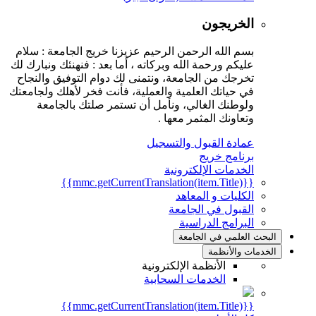
الخريجون
بسم الله الرحمن الرحيم عزيزنا خريج الجامعة : سلام
عليكم ورحمة الله وبركاته ، أما بعد : فنهنئك ونبارك لك
تخرجك من الجامعة، ونتمنى لك دوام التوفيق والنجاح
في حياتك العلمية والعملية، فأنت فخر لأهلك ولجامعتك
ولوطنك الغالي، ونأمل أن تستمر صلتك بالجامعة
وتعاونك المثمر معها .
عمادة القبول والتسجيل
برنامج خريج
الخدمات الإلكترونية
{{mmc.getCurrentTranslation(item.Title)}}
الكليات و المعاهد
القبول في الجامعة
البرامج الدراسية
البحث العلمي في الجامعة
الخدمات والأنظمة
الأنظمة الإلكترونية
الخدمات السحابية
{{mmc.getCurrentTranslation(item.Title)}}