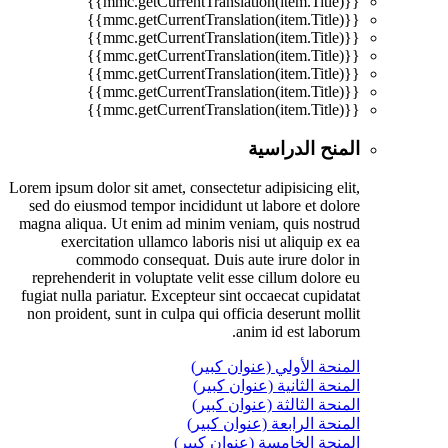
{{mmc.getCurrentTranslation(item.Title)}}
{{mmc.getCurrentTranslation(item.Title)}}
{{mmc.getCurrentTranslation(item.Title)}}
{{mmc.getCurrentTranslation(item.Title)}}
{{mmc.getCurrentTranslation(item.Title)}}
{{mmc.getCurrentTranslation(item.Title)}}
{{mmc.getCurrentTranslation(item.Title)}}
المنح الدراسية
Lorem ipsum dolor sit amet, consectetur adipisicing elit,
sed do eiusmod tempor incididunt ut labore et dolore
magna aliqua. Ut enim ad minim veniam, quis nostrud
exercitation ullamco laboris nisi ut aliquip ex ea
commodo consequat. Duis aute irure dolor in
reprehenderit in voluptate velit esse cillum dolore eu
fugiat nulla pariatur. Excepteur sint occaecat cupidatat
non proident, sunt in culpa qui officia deserunt mollit
anim id est laborum.
المنحة الأولي (عنوان كبير)
المنحة الثانية (عنوان كبير)
المنحة الثالثة (عنوان كبير)
المنحة الرابعة (عنوان كبير)
المنحة الخامسة (عنوان كبير)