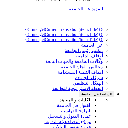
المزيد عن الجامعة ...
{{mmc.getCurrentTranslation(item.Title)}}
{{mmc.getCurrentTranslation(item.Title)}}
{{mmc.getCurrentTranslation(item.Title)}}
عن الجامعة
مكتب رئيس الجامعة
أوقاف الجامعة
وكالات الجامعة والجهات التابعة
مجالس ولجان الجامعة
أهداف التنمية المستدامة
شركاء الجامعة
الهيكل التنظيمي
الخطة الاستراتيجية للجامعة
الدراسة في الجامعة
الكليات و المعاهد
القبول في الجامعة
البرامج الدراسية
عمادة القبول والتسجيل
مواقع أعضاء هيئة التدريس
عمادة شؤون الطلاب