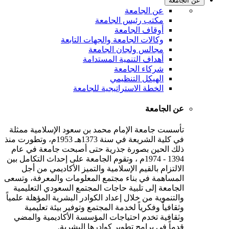
عن الجامعة
عن الجامعة
مكتب رئيس الجامعة
أوقاف الجامعة
وكالات الجامعة والجهات التابعة
مجالس ولجان الجامعة
أهداف التنمية المستدامة
شركاء الجامعة
الهيكل التنظيمي
الخطة الاستراتيجية للجامعة
عن الجامعة
تأسست جامعة الإمام محمد بن سعود الإسلامية ممثلة
في كلية الشريعة في سنة 1373هـ 1953م، وتطورت منذ
ذلك الحين بصورة جذرية حتى أصبحت جامعة في عام
1394 - 1974م ، وتقوم الجامعة على إحداث التكامل بين
الالتزام بالقيم الإسلامية والتميز الأكاديمي من أجل
المساهمة في بناء مجتمع المعلومات والمعرفة، وتسعى
الجامعة إلى تلبية حاجات المجتمع السعودي التعليمية
والتنموية من خلال إعداد الكوادر البشرية المؤهلة علمياً
وثقافياً وفكرياً لخدمة المجتمع وتوفير بيئة تعليمية
وثقافية تخدم احتياجات المؤسسة الأكاديمية والمضي
قدماً في برامج تطوير كوادرها البشرية.