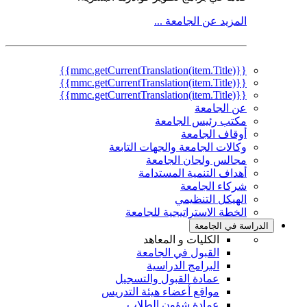
المزيد عن الجامعة ...
{{mmc.getCurrentTranslation(item.Title)}}
{{mmc.getCurrentTranslation(item.Title)}}
{{mmc.getCurrentTranslation(item.Title)}}
عن الجامعة
مكتب رئيس الجامعة
أوقاف الجامعة
وكالات الجامعة والجهات التابعة
مجالس ولجان الجامعة
أهداف التنمية المستدامة
شركاء الجامعة
الهيكل التنظيمي
الخطة الاستراتيجية للجامعة
الدراسة في الجامعة
الكليات و المعاهد
القبول في الجامعة
البرامج الدراسية
عمادة القبول والتسجيل
مواقع أعضاء هيئة التدريس
عمادة شؤون الطلاب