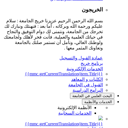
الخريجون
بسم الله الرحمن الرحيم عزيزنا خريج الجامعة : سلام
عليكم ورحمة الله وبركاته ، أما بعد : فنهنئك ونبارك لك
تخرجك من الجامعة، ونتمنى لك دوام التوفيق والنجاح
في حياتك العلمية والعملية، فأنت فخر لأهلك ولجامعتك
ولوطنك الغالي، ونأمل أن تستمر صلتك بالجامعة
وتعاونك المثمر معها .
عمادة القبول والتسجيل
برنامج خريج
الخدمات الإلكترونية
{{mmc.getCurrentTranslation(item.Title)}}
الكليات و المعاهد
القبول في الجامعة
البرامج الدراسية
البحث العلمي في الجامعة
الخدمات والأنظمة
الأنظمة الإلكترونية
الخدمات السحابية
{{mmc.getCurrentTranslation(item.Title)}}