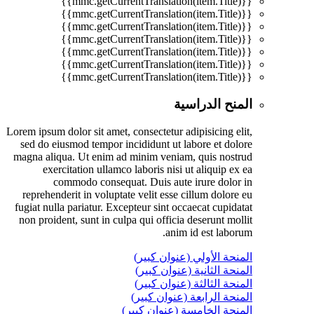
{{mmc.getCurrentTranslation(item.Title)}}
{{mmc.getCurrentTranslation(item.Title)}}
{{mmc.getCurrentTranslation(item.Title)}}
{{mmc.getCurrentTranslation(item.Title)}}
{{mmc.getCurrentTranslation(item.Title)}}
{{mmc.getCurrentTranslation(item.Title)}}
{{mmc.getCurrentTranslation(item.Title)}}
المنح الدراسية
Lorem ipsum dolor sit amet, consectetur adipisicing elit,
sed do eiusmod tempor incididunt ut labore et dolore
magna aliqua. Ut enim ad minim veniam, quis nostrud
exercitation ullamco laboris nisi ut aliquip ex ea
commodo consequat. Duis aute irure dolor in
reprehenderit in voluptate velit esse cillum dolore eu
fugiat nulla pariatur. Excepteur sint occaecat cupidatat
non proident, sunt in culpa qui officia deserunt mollit
anim id est laborum.
المنحة الأولي (عنوان كبير)
المنحة الثانية (عنوان كبير)
المنحة الثالثة (عنوان كبير)
المنحة الرابعة (عنوان كبير)
المنحة الخامسة (عنوان كبير)