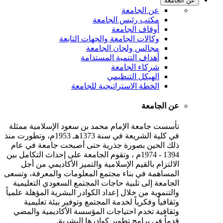
عن الجامعة
عن الجامعة
مكتب رئيس الجامعة
أوقاف الجامعة
وكالات الجامعة والجهات التابعة
مجالس ولجان الجامعة
أهداف التنمية المستدامة
شركاء الجامعة
الهيكل التنظيمي
الخطة الاستراتيجية للجامعة
عن الجامعة
تأسست جامعة الإمام محمد بن سعود الإسلامية ممثلة
في كلية الشريعة في سنة 1373هـ 1953م، وتطورت منذ
ذلك الحين بصورة جذرية حتى أصبحت جامعة في عام
1394 - 1974م ، وتقوم الجامعة على إحداث التكامل بين
الالتزام بالقيم الإسلامية والتميز الأكاديمي من أجل
المساهمة في بناء مجتمع المعلومات والمعرفة، وتسعى
الجامعة إلى تلبية حاجات المجتمع السعودي التعليمية
والتنموية من خلال إعداد الكوادر البشرية المؤهلة علمياً
وثقافياً وفكرياً لخدمة المجتمع وتوفير بيئة تعليمية
وثقافية تخدم احتياجات المؤسسة الأكاديمية والمضي
قدماً في برامج تطوير كوادرها البشرية.