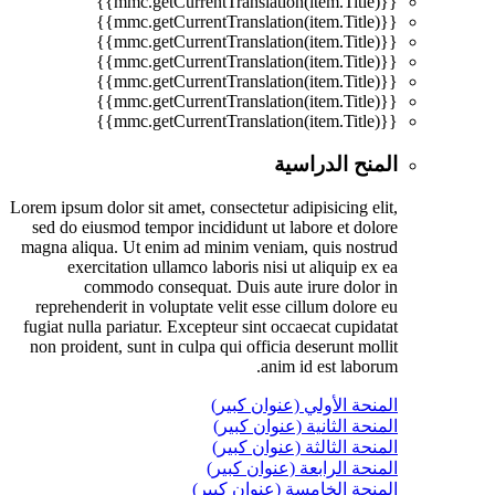
{{mmc.getCurrentTranslation(item.Title)}}
{{mmc.getCurrentTranslation(item.Title)}}
{{mmc.getCurrentTranslation(item.Title)}}
{{mmc.getCurrentTranslation(item.Title)}}
{{mmc.getCurrentTranslation(item.Title)}}
{{mmc.getCurrentTranslation(item.Title)}}
{{mmc.getCurrentTranslation(item.Title)}}
المنح الدراسية
Lorem ipsum dolor sit amet, consectetur adipisicing elit,
sed do eiusmod tempor incididunt ut labore et dolore
magna aliqua. Ut enim ad minim veniam, quis nostrud
exercitation ullamco laboris nisi ut aliquip ex ea
commodo consequat. Duis aute irure dolor in
reprehenderit in voluptate velit esse cillum dolore eu
fugiat nulla pariatur. Excepteur sint occaecat cupidatat
non proident, sunt in culpa qui officia deserunt mollit
anim id est laborum.
المنحة الأولي (عنوان كبير)
المنحة الثانية (عنوان كبير)
المنحة الثالثة (عنوان كبير)
المنحة الرابعة (عنوان كبير)
المنحة الخامسة (عنوان كبير)