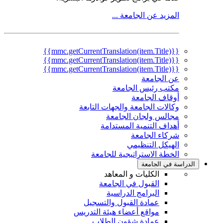
المزيد عن الجامعة ...
{{mmc.getCurrentTranslation(item.Title)}}
{{mmc.getCurrentTranslation(item.Title)}}
{{mmc.getCurrentTranslation(item.Title)}}
عن الجامعة
مكتب رئيس الجامعة
أوقاف الجامعة
وكالات الجامعة والجهات التابعة
مجالس ولجان الجامعة
أهداف التنمية المستدامة
شركاء الجامعة
الهيكل التنظيمي
الخطة الاستراتيجية للجامعة
الدراسة في الجامعة
الكليات و المعاهد
القبول في الجامعة
البرامج الدراسية
عمادة القبول والتسجيل
مواقع أعضاء هيئة التدريس
عمادة شؤون الطلاب