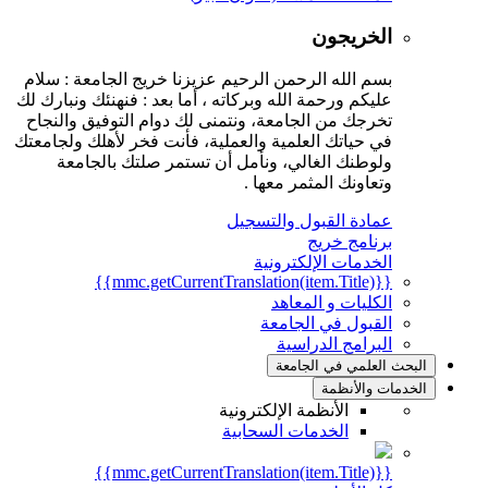
الخريجون
بسم الله الرحمن الرحيم عزيزنا خريج الجامعة : سلام
عليكم ورحمة الله وبركاته ، أما بعد : فنهنئك ونبارك لك
تخرجك من الجامعة، ونتمنى لك دوام التوفيق والنجاح
في حياتك العلمية والعملية، فأنت فخر لأهلك ولجامعتك
ولوطنك الغالي، ونأمل أن تستمر صلتك بالجامعة
وتعاونك المثمر معها .
عمادة القبول والتسجيل
برنامج خريج
الخدمات الإلكترونية
{{mmc.getCurrentTranslation(item.Title)}}
الكليات و المعاهد
القبول في الجامعة
البرامج الدراسية
البحث العلمي في الجامعة
الخدمات والأنظمة
الأنظمة الإلكترونية
الخدمات السحابية
{{mmc.getCurrentTranslation(item.Title)}}