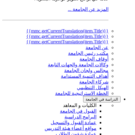
المزيد عن الجامعة ...
{{mmc.getCurrentTranslation(item.Title)}}
{{mmc.getCurrentTranslation(item.Title)}}
{{mmc.getCurrentTranslation(item.Title)}}
عن الجامعة
مكتب رئيس الجامعة
أوقاف الجامعة
وكالات الجامعة والجهات التابعة
مجالس ولجان الجامعة
أهداف التنمية المستدامة
شركاء الجامعة
الهيكل التنظيمي
الخطة الاستراتيجية للجامعة
الدراسة في الجامعة
الكليات و المعاهد
القبول في الجامعة
البرامج الدراسية
عمادة القبول والتسجيل
مواقع أعضاء هيئة التدريس
عمادة شؤون الطلاب