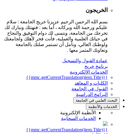
الخريجون
بسم الله الرحمن الرحيم عزيزنا خريج الجامعة : سلام
عليكم ورحمة الله وبركاته ، أما بعد : فنهنئك ونبارك لك
تخرجك من الجامعة، ونتمنى لك دوام التوفيق والنجاح
في حياتك العلمية والعملية، فأنت فخر لأهلك ولجامعتك
ولوطنك الغالي، ونأمل أن تستمر صلتك بالجامعة
وتعاونك المثمر معها .
عمادة القبول والتسجيل
برنامج خريج
الخدمات الإلكترونية
{{mmc.getCurrentTranslation(item.Title)}}
الكليات و المعاهد
القبول في الجامعة
البرامج الدراسية
البحث العلمي في الجامعة
الخدمات والأنظمة
الأنظمة الإلكترونية
الخدمات السحابية
{{mmc.getCurrentTranslation(item.Title)}}