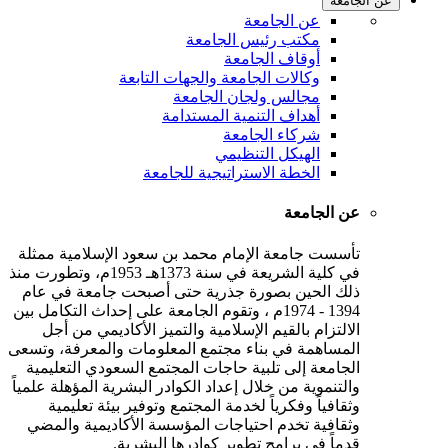
عن الجامعة
عن الجامعة
مكتب رئيس الجامعة
أوقاف الجامعة
وكالات الجامعة والجهات التابعة
مجالس ولجان الجامعة
أهداف التنمية المستدامة
شركاء الجامعة
الهيكل التنظيمي
الخطة الاستراتيجية للجامعة
عن الجامعة
تأسست جامعة الإمام محمد بن سعود الإسلامية ممثلة
في كلية الشريعة في سنة 1373هـ 1953م، وتطورت منذ
ذلك الحين بصورة جذرية حتى أصبحت جامعة في عام
1394 - 1974م ، وتقوم الجامعة على إحداث التكامل بين
الالتزام بالقيم الإسلامية والتميز الأكاديمي من أجل
المساهمة في بناء مجتمع المعلومات والمعرفة، وتسعى
الجامعة إلى تلبية حاجات المجتمع السعودي التعليمية
والتنموية من خلال إعداد الكوادر البشرية المؤهلة علمياً
وثقافياً وفكرياً لخدمة المجتمع وتوفير بيئة تعليمية
وثقافية تخدم احتياجات المؤسسة الأكاديمية والمضي
قدماً في برامج تطوير كوادرها البشرية.