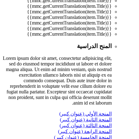
{{mmc.getCurrentTranslation(item.Title)}}
{{mmc.getCurrentTranslation(item.Title)}}
{{mmc.getCurrentTranslation(item.Title)}}
{{mmc.getCurrentTranslation(item.Title)}}
{{mmc.getCurrentTranslation(item.Title)}}
{{mmc.getCurrentTranslation(item.Title)}}
{{mmc.getCurrentTranslation(item.Title)}}
المنح الدراسية
Lorem ipsum dolor sit amet, consectetur adipisicing elit,
sed do eiusmod tempor incididunt ut labore et dolore
magna aliqua. Ut enim ad minim veniam, quis nostrud
exercitation ullamco laboris nisi ut aliquip ex ea
commodo consequat. Duis aute irure dolor in
reprehenderit in voluptate velit esse cillum dolore eu
fugiat nulla pariatur. Excepteur sint occaecat cupidatat
non proident, sunt in culpa qui officia deserunt mollit
anim id est laborum.
المنحة الأولي (عنوان كبير)
المنحة الثانية (عنوان كبير)
المنحة الثالثة (عنوان كبير)
المنحة الرابعة (عنوان كبير)
المنحة الخامسة (عنوان كبير)