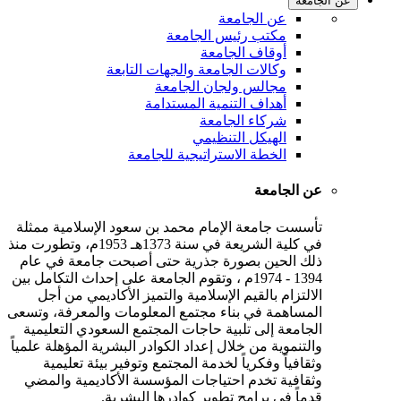
عن الجامعة
عن الجامعة
مكتب رئيس الجامعة
أوقاف الجامعة
وكالات الجامعة والجهات التابعة
مجالس ولجان الجامعة
أهداف التنمية المستدامة
شركاء الجامعة
الهيكل التنظيمي
الخطة الاستراتيجية للجامعة
عن الجامعة
تأسست جامعة الإمام محمد بن سعود الإسلامية ممثلة
في كلية الشريعة في سنة 1373هـ 1953م، وتطورت منذ
ذلك الحين بصورة جذرية حتى أصبحت جامعة في عام
1394 - 1974م ، وتقوم الجامعة على إحداث التكامل بين
الالتزام بالقيم الإسلامية والتميز الأكاديمي من أجل
المساهمة في بناء مجتمع المعلومات والمعرفة، وتسعى
الجامعة إلى تلبية حاجات المجتمع السعودي التعليمية
والتنموية من خلال إعداد الكوادر البشرية المؤهلة علمياً
وثقافياً وفكرياً لخدمة المجتمع وتوفير بيئة تعليمية
وثقافية تخدم احتياجات المؤسسة الأكاديمية والمضي
قدماً في برامج تطوير كوادرها البشرية.