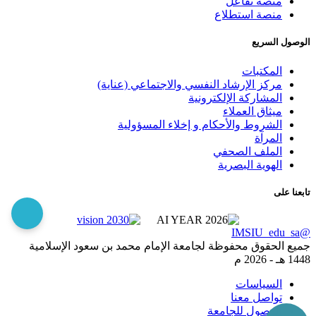
منصة تفاعل
منصة استطلاع
الوصول السريع
المكتبات
مركز الإرشاد النفسي والاجتماعي (عناية)
المشاركة الإلكترونية
ميثاق العملاء
الشروط والأحكام و إخلاء المسؤولية
المرآة
الملف الصحفي
الهوية البصرية
تابعنا على
@IMSIU_edu_sa
جميع الحقوق محفوظة لجامعة الإمام محمد بن سعود الإسلامية
1448 هـ -
2026 م
السياسات
تواصل معنا
الوصول للجامعة