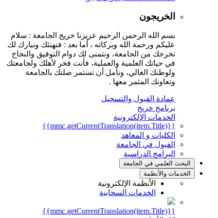
الخريجون
بسم الله الرحمن الرحيم عزيزنا خريج الجامعة : سلام
عليكم ورحمة الله وبركاته ، أما بعد : فنهنئك ونبارك لك
تخرجك من الجامعة، ونتمنى لك دوام التوفيق والنجاح
في حياتك العلمية والعملية، فأنت فخر لأهلك ولجامعتك
ولوطنك الغالي، ونأمل أن تستمر صلتك بالجامعة
وتعاونك المثمر معها .
عمادة القبول والتسجيل
برنامج خريج
الخدمات الإلكترونية
{{mmc.getCurrentTranslation(item.Title)}}
الكليات و المعاهد
القبول في الجامعة
البرامج الدراسية
البحث العلمي في الجامعة
الخدمات والأنظمة
الأنظمة الإلكترونية
الخدمات السحابية
{{mmc.getCurrentTranslation(item.Title)}}