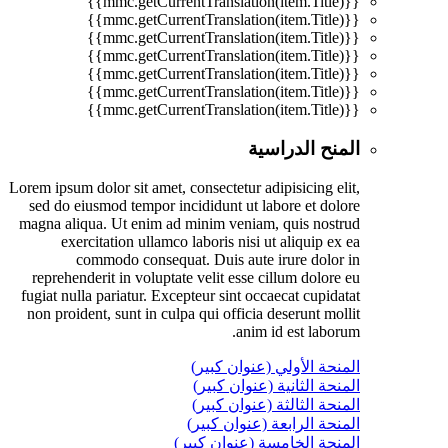
{{mmc.getCurrentTranslation(item.Title)}}
{{mmc.getCurrentTranslation(item.Title)}}
{{mmc.getCurrentTranslation(item.Title)}}
{{mmc.getCurrentTranslation(item.Title)}}
{{mmc.getCurrentTranslation(item.Title)}}
{{mmc.getCurrentTranslation(item.Title)}}
{{mmc.getCurrentTranslation(item.Title)}}
المنح الدراسية
Lorem ipsum dolor sit amet, consectetur adipisicing elit,
sed do eiusmod tempor incididunt ut labore et dolore
magna aliqua. Ut enim ad minim veniam, quis nostrud
exercitation ullamco laboris nisi ut aliquip ex ea
commodo consequat. Duis aute irure dolor in
reprehenderit in voluptate velit esse cillum dolore eu
fugiat nulla pariatur. Excepteur sint occaecat cupidatat
non proident, sunt in culpa qui officia deserunt mollit
anim id est laborum.
المنحة الأولي (عنوان كبير)
المنحة الثانية (عنوان كبير)
المنحة الثالثة (عنوان كبير)
المنحة الرابعة (عنوان كبير)
المنحة الخامسة (عنوان كبير)