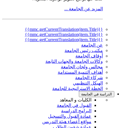
المزيد عن الجامعة ...
{{mmc.getCurrentTranslation(item.Title)}}
{{mmc.getCurrentTranslation(item.Title)}}
{{mmc.getCurrentTranslation(item.Title)}}
عن الجامعة
مكتب رئيس الجامعة
أوقاف الجامعة
وكالات الجامعة والجهات التابعة
مجالس ولجان الجامعة
أهداف التنمية المستدامة
شركاء الجامعة
الهيكل التنظيمي
الخطة الاستراتيجية للجامعة
الدراسة في الجامعة
الكليات و المعاهد
القبول في الجامعة
البرامج الدراسية
عمادة القبول والتسجيل
مواقع أعضاء هيئة التدريس
عمادة شؤون الطلاب