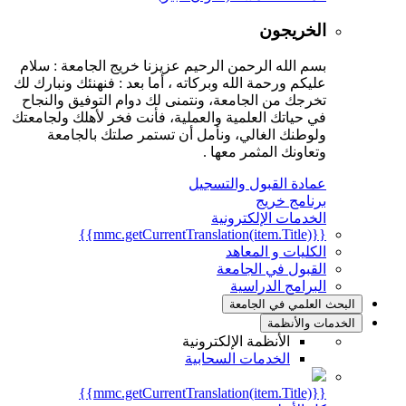
الخريجون
بسم الله الرحمن الرحيم عزيزنا خريج الجامعة : سلام
عليكم ورحمة الله وبركاته ، أما بعد : فنهنئك ونبارك لك
تخرجك من الجامعة، ونتمنى لك دوام التوفيق والنجاح
في حياتك العلمية والعملية، فأنت فخر لأهلك ولجامعتك
ولوطنك الغالي، ونأمل أن تستمر صلتك بالجامعة
وتعاونك المثمر معها .
عمادة القبول والتسجيل
برنامج خريج
الخدمات الإلكترونية
{{mmc.getCurrentTranslation(item.Title)}}
الكليات و المعاهد
القبول في الجامعة
البرامج الدراسية
البحث العلمي في الجامعة
الخدمات والأنظمة
الأنظمة الإلكترونية
الخدمات السحابية
{{mmc.getCurrentTranslation(item.Title)}}