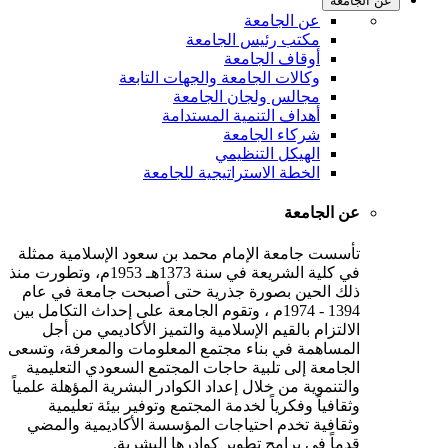
عن الجامعة
عن الجامعة
مكتب رئيس الجامعة
أوقاف الجامعة
وكالات الجامعة والجهات التابعة
مجالس ولجان الجامعة
أهداف التنمية المستدامة
شركاء الجامعة
الهيكل التنظيمي
الخطة الاستراتيجية للجامعة
عن الجامعة
تأسست جامعة الإمام محمد بن سعود الإسلامية ممثلة
في كلية الشريعة في سنة 1373هـ 1953م، وتطورت منذ
ذلك الحين بصورة جذرية حتى أصبحت جامعة في عام
1394 - 1974م ، وتقوم الجامعة على إحداث التكامل بين
الالتزام بالقيم الإسلامية والتميز الأكاديمي من أجل
المساهمة في بناء مجتمع المعلومات والمعرفة، وتسعى
الجامعة إلى تلبية حاجات المجتمع السعودي التعليمية
والتنموية من خلال إعداد الكوادر البشرية المؤهلة علمياً
وثقافياً وفكرياً لخدمة المجتمع وتوفير بيئة تعليمية
وثقافية تخدم احتياجات المؤسسة الأكاديمية والمضي
قدماً في برامج تطوير كوادرها البشرية.