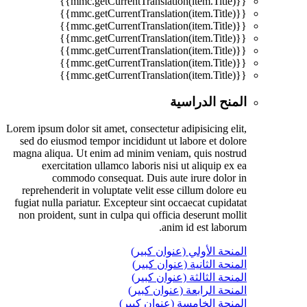
{{mmc.getCurrentTranslation(item.Title)}}
{{mmc.getCurrentTranslation(item.Title)}}
{{mmc.getCurrentTranslation(item.Title)}}
{{mmc.getCurrentTranslation(item.Title)}}
{{mmc.getCurrentTranslation(item.Title)}}
{{mmc.getCurrentTranslation(item.Title)}}
{{mmc.getCurrentTranslation(item.Title)}}
المنح الدراسية
Lorem ipsum dolor sit amet, consectetur adipisicing elit,
sed do eiusmod tempor incididunt ut labore et dolore
magna aliqua. Ut enim ad minim veniam, quis nostrud
exercitation ullamco laboris nisi ut aliquip ex ea
commodo consequat. Duis aute irure dolor in
reprehenderit in voluptate velit esse cillum dolore eu
fugiat nulla pariatur. Excepteur sint occaecat cupidatat
non proident, sunt in culpa qui officia deserunt mollit
anim id est laborum.
المنحة الأولي (عنوان كبير)
المنحة الثانية (عنوان كبير)
المنحة الثالثة (عنوان كبير)
المنحة الرابعة (عنوان كبير)
المنحة الخامسة (عنوان كبير)