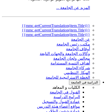
المزيد عن الجامعة ...
{{mmc.getCurrentTranslation(item.Title)}}
{{mmc.getCurrentTranslation(item.Title)}}
{{mmc.getCurrentTranslation(item.Title)}}
عن الجامعة
مكتب رئيس الجامعة
أوقاف الجامعة
وكالات الجامعة والجهات التابعة
مجالس ولجان الجامعة
أهداف التنمية المستدامة
شركاء الجامعة
الهيكل التنظيمي
الخطة الاستراتيجية للجامعة
الدراسة في الجامعة
الكليات و المعاهد
القبول في الجامعة
البرامج الدراسية
عمادة القبول والتسجيل
مواقع أعضاء هيئة التدريس
عمادة شؤون الطلاب