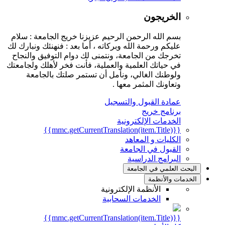
الخريجون
بسم الله الرحمن الرحيم عزيزنا خريج الجامعة : سلام
عليكم ورحمة الله وبركاته ، أما بعد : فنهنئك ونبارك لك
تخرجك من الجامعة، ونتمنى لك دوام التوفيق والنجاح
في حياتك العلمية والعملية، فأنت فخر لأهلك ولجامعتك
ولوطنك الغالي، ونأمل أن تستمر صلتك بالجامعة
وتعاونك المثمر معها .
عمادة القبول والتسجيل
برنامج خريج
الخدمات الإلكترونية
{{mmc.getCurrentTranslation(item.Title)}}
الكليات و المعاهد
القبول في الجامعة
البرامج الدراسية
البحث العلمي في الجامعة
الخدمات والأنظمة
الأنظمة الإلكترونية
الخدمات السحابية
{{mmc.getCurrentTranslation(item.Title)}}