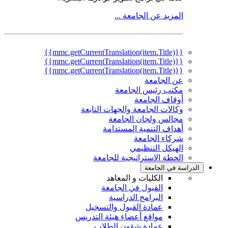
المزيد عن الجامعة ...
{{mmc.getCurrentTranslation(item.Title)}}
{{mmc.getCurrentTranslation(item.Title)}}
{{mmc.getCurrentTranslation(item.Title)}}
عن الجامعة
مكتب رئيس الجامعة
أوقاف الجامعة
وكالات الجامعة والجهات التابعة
مجالس ولجان الجامعة
أهداف التنمية المستدامة
شركاء الجامعة
الهيكل التنظيمي
الخطة الاستراتيجية للجامعة
الدراسة في الجامعة
الكليات و المعاهد
القبول في الجامعة
البرامج الدراسية
عمادة القبول والتسجيل
مواقع أعضاء هيئة التدريس
عمادة شؤون الطلاب