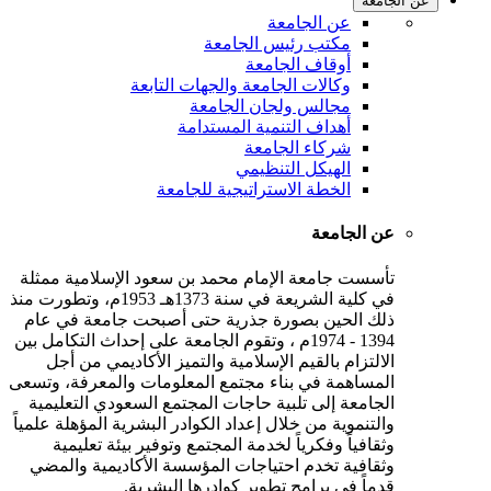
عن الجامعة
عن الجامعة
مكتب رئيس الجامعة
أوقاف الجامعة
وكالات الجامعة والجهات التابعة
مجالس ولجان الجامعة
أهداف التنمية المستدامة
شركاء الجامعة
الهيكل التنظيمي
الخطة الاستراتيجية للجامعة
عن الجامعة
تأسست جامعة الإمام محمد بن سعود الإسلامية ممثلة
في كلية الشريعة في سنة 1373هـ 1953م، وتطورت منذ
ذلك الحين بصورة جذرية حتى أصبحت جامعة في عام
1394 - 1974م ، وتقوم الجامعة على إحداث التكامل بين
الالتزام بالقيم الإسلامية والتميز الأكاديمي من أجل
المساهمة في بناء مجتمع المعلومات والمعرفة، وتسعى
الجامعة إلى تلبية حاجات المجتمع السعودي التعليمية
والتنموية من خلال إعداد الكوادر البشرية المؤهلة علمياً
وثقافياً وفكرياً لخدمة المجتمع وتوفير بيئة تعليمية
وثقافية تخدم احتياجات المؤسسة الأكاديمية والمضي
قدماً في برامج تطوير كوادرها البشرية.