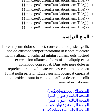
{{mmc.getCurrentTranslation(item.Title)}}
{{mmc.getCurrentTranslation(item.Title)}}
{{mmc.getCurrentTranslation(item.Title)}}
{{mmc.getCurrentTranslation(item.Title)}}
{{mmc.getCurrentTranslation(item.Title)}}
{{mmc.getCurrentTranslation(item.Title)}}
{{mmc.getCurrentTranslation(item.Title)}}
المنح الدراسية
Lorem ipsum dolor sit amet, consectetur adipisicing elit,
sed do eiusmod tempor incididunt ut labore et dolore
magna aliqua. Ut enim ad minim veniam, quis nostrud
exercitation ullamco laboris nisi ut aliquip ex ea
commodo consequat. Duis aute irure dolor in
reprehenderit in voluptate velit esse cillum dolore eu
fugiat nulla pariatur. Excepteur sint occaecat cupidatat
non proident, sunt in culpa qui officia deserunt mollit
anim id est laborum.
المنحة الأولي (عنوان كبير)
المنحة الثانية (عنوان كبير)
المنحة الثالثة (عنوان كبير)
المنحة الرابعة (عنوان كبير)
المنحة الخامسة (عنوان كبير)