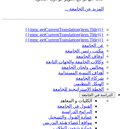
المزيد عن الجامعة ...
{{mmc.getCurrentTranslation(item.Title)}}
{{mmc.getCurrentTranslation(item.Title)}}
{{mmc.getCurrentTranslation(item.Title)}}
عن الجامعة
مكتب رئيس الجامعة
أوقاف الجامعة
وكالات الجامعة والجهات التابعة
مجالس ولجان الجامعة
أهداف التنمية المستدامة
شركاء الجامعة
الهيكل التنظيمي
الخطة الاستراتيجية للجامعة
الدراسة في الجامعة
الكليات و المعاهد
القبول في الجامعة
البرامج الدراسية
عمادة القبول والتسجيل
مواقع أعضاء هيئة التدريس
عمادة شؤون الطلاب