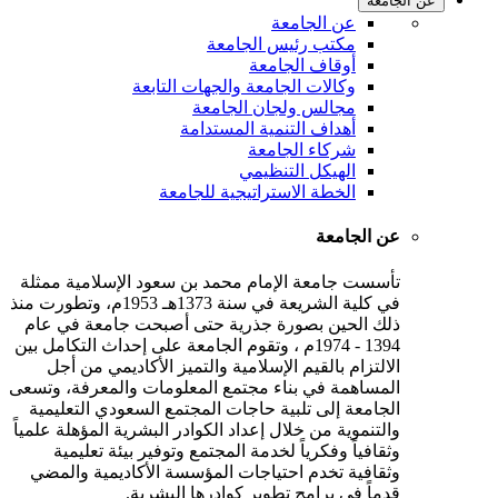
عن الجامعة
عن الجامعة
مكتب رئيس الجامعة
أوقاف الجامعة
وكالات الجامعة والجهات التابعة
مجالس ولجان الجامعة
أهداف التنمية المستدامة
شركاء الجامعة
الهيكل التنظيمي
الخطة الاستراتيجية للجامعة
عن الجامعة
تأسست جامعة الإمام محمد بن سعود الإسلامية ممثلة
في كلية الشريعة في سنة 1373هـ 1953م، وتطورت منذ
ذلك الحين بصورة جذرية حتى أصبحت جامعة في عام
1394 - 1974م ، وتقوم الجامعة على إحداث التكامل بين
الالتزام بالقيم الإسلامية والتميز الأكاديمي من أجل
المساهمة في بناء مجتمع المعلومات والمعرفة، وتسعى
الجامعة إلى تلبية حاجات المجتمع السعودي التعليمية
والتنموية من خلال إعداد الكوادر البشرية المؤهلة علمياً
وثقافياً وفكرياً لخدمة المجتمع وتوفير بيئة تعليمية
وثقافية تخدم احتياجات المؤسسة الأكاديمية والمضي
قدماً في برامج تطوير كوادرها البشرية.