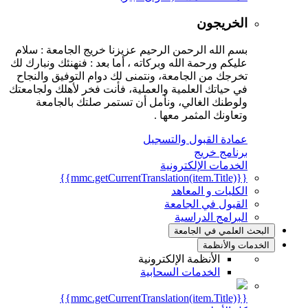
الخريجون
بسم الله الرحمن الرحيم عزيزنا خريج الجامعة : سلام
عليكم ورحمة الله وبركاته ، أما بعد : فنهنئك ونبارك لك
تخرجك من الجامعة، ونتمنى لك دوام التوفيق والنجاح
في حياتك العلمية والعملية، فأنت فخر لأهلك ولجامعتك
ولوطنك الغالي، ونأمل أن تستمر صلتك بالجامعة
وتعاونك المثمر معها .
عمادة القبول والتسجيل
برنامج خريج
الخدمات الإلكترونية
{{mmc.getCurrentTranslation(item.Title)}}
الكليات و المعاهد
القبول في الجامعة
البرامج الدراسية
البحث العلمي في الجامعة
الخدمات والأنظمة
الأنظمة الإلكترونية
الخدمات السحابية
{{mmc.getCurrentTranslation(item.Title)}}