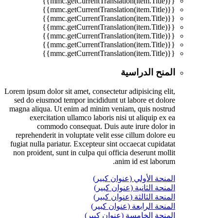
{{mmc.getCurrentTranslation(item.Title)}}
{{mmc.getCurrentTranslation(item.Title)}}
{{mmc.getCurrentTranslation(item.Title)}}
{{mmc.getCurrentTranslation(item.Title)}}
{{mmc.getCurrentTranslation(item.Title)}}
{{mmc.getCurrentTranslation(item.Title)}}
{{mmc.getCurrentTranslation(item.Title)}}
المنح الدراسية
Lorem ipsum dolor sit amet, consectetur adipisicing elit,
sed do eiusmod tempor incididunt ut labore et dolore
magna aliqua. Ut enim ad minim veniam, quis nostrud
exercitation ullamco laboris nisi ut aliquip ex ea
commodo consequat. Duis aute irure dolor in
reprehenderit in voluptate velit esse cillum dolore eu
fugiat nulla pariatur. Excepteur sint occaecat cupidatat
non proident, sunt in culpa qui officia deserunt mollit
anim id est laborum.
المنحة الأولي (عنوان كبير)
المنحة الثانية (عنوان كبير)
المنحة الثالثة (عنوان كبير)
المنحة الرابعة (عنوان كبير)
المنحة الخامسة (عنوان كبير)