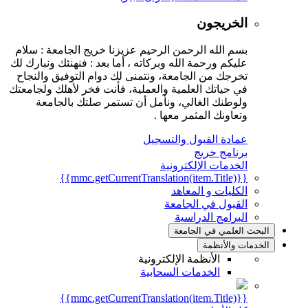
الخريجون
بسم الله الرحمن الرحيم عزيزنا خريج الجامعة : سلام
عليكم ورحمة الله وبركاته ، أما بعد : فنهنئك ونبارك لك
تخرجك من الجامعة، ونتمنى لك دوام التوفيق والنجاح
في حياتك العلمية والعملية، فأنت فخر لأهلك ولجامعتك
ولوطنك الغالي، ونأمل أن تستمر صلتك بالجامعة
وتعاونك المثمر معها .
عمادة القبول والتسجيل
برنامج خريج
الخدمات الإلكترونية
{{mmc.getCurrentTranslation(item.Title)}}
الكليات و المعاهد
القبول في الجامعة
البرامج الدراسية
البحث العلمي في الجامعة
الخدمات والأنظمة
الأنظمة الإلكترونية
الخدمات السحابية
{{mmc.getCurrentTranslation(item.Title)}}