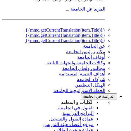
المزيد عن الجامعة ...
{{mmc.getCurrentTranslation(item.Title)}}
{{mmc.getCurrentTranslation(item.Title)}}
{{mmc.getCurrentTranslation(item.Title)}}
عن الجامعة
مكتب رئيس الجامعة
أوقاف الجامعة
وكالات الجامعة والجهات التابعة
مجالس ولجان الجامعة
أهداف التنمية المستدامة
شركاء الجامعة
الهيكل التنظيمي
الخطة الاستراتيجية للجامعة
الدراسة في الجامعة
الكليات و المعاهد
القبول في الجامعة
البرامج الدراسية
عمادة القبول والتسجيل
مواقع أعضاء هيئة التدريس
عمادة شؤون الطلاب