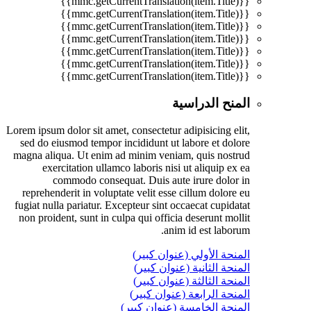
{{mmc.getCurrentTranslation(item.Title)}}
{{mmc.getCurrentTranslation(item.Title)}}
{{mmc.getCurrentTranslation(item.Title)}}
{{mmc.getCurrentTranslation(item.Title)}}
{{mmc.getCurrentTranslation(item.Title)}}
{{mmc.getCurrentTranslation(item.Title)}}
{{mmc.getCurrentTranslation(item.Title)}}
المنح الدراسية
Lorem ipsum dolor sit amet, consectetur adipisicing elit,
sed do eiusmod tempor incididunt ut labore et dolore
magna aliqua. Ut enim ad minim veniam, quis nostrud
exercitation ullamco laboris nisi ut aliquip ex ea
commodo consequat. Duis aute irure dolor in
reprehenderit in voluptate velit esse cillum dolore eu
fugiat nulla pariatur. Excepteur sint occaecat cupidatat
non proident, sunt in culpa qui officia deserunt mollit
anim id est laborum.
المنحة الأولي (عنوان كبير)
المنحة الثانية (عنوان كبير)
المنحة الثالثة (عنوان كبير)
المنحة الرابعة (عنوان كبير)
المنحة الخامسة (عنوان كبير)