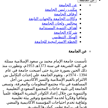
عن الجامعة
عن الجامعة
مكتب رئيس الجامعة
أوقاف الجامعة
وكالات الجامعة والجهات التابعة
مجالس ولجان الجامعة
أهداف التنمية المستدامة
شركاء الجامعة
الهيكل التنظيمي
الخطة الاستراتيجية للجامعة
عن الجامعة
تأسست جامعة الإمام محمد بن سعود الإسلامية ممثلة
في كلية الشريعة في سنة 1373هـ 1953م، وتطورت منذ
ذلك الحين بصورة جذرية حتى أصبحت جامعة في عام
1394 - 1974م ، وتقوم الجامعة على إحداث التكامل بين
الالتزام بالقيم الإسلامية والتميز الأكاديمي من أجل
المساهمة في بناء مجتمع المعلومات والمعرفة، وتسعى
الجامعة إلى تلبية حاجات المجتمع السعودي التعليمية
والتنموية من خلال إعداد الكوادر البشرية المؤهلة علمياً
وثقافياً وفكرياً لخدمة المجتمع وتوفير بيئة تعليمية
وثقافية تخدم احتياجات المؤسسة الأكاديمية والمضي
قدماً في برامج تطوير كوادرها البشرية.