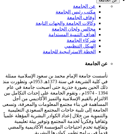
عن الجامعة
عن الجامعة
مكتب رئيس الجامعة
أوقاف الجامعة
وكالات الجامعة والجهات التابعة
مجالس ولجان الجامعة
أهداف التنمية المستدامة
شركاء الجامعة
الهيكل التنظيمي
الخطة الاستراتيجية للجامعة
عن الجامعة
تأسست جامعة الإمام محمد بن سعود الإسلامية ممثلة
في كلية الشريعة في سنة 1373هـ 1953م، وتطورت منذ
ذلك الحين بصورة جذرية حتى أصبحت جامعة في عام
1394 - 1974م ، وتقوم الجامعة على إحداث التكامل بين
الالتزام بالقيم الإسلامية والتميز الأكاديمي من أجل
المساهمة في بناء مجتمع المعلومات والمعرفة، وتسعى
الجامعة إلى تلبية حاجات المجتمع السعودي التعليمية
والتنموية من خلال إعداد الكوادر البشرية المؤهلة علمياً
وثقافياً وفكرياً لخدمة المجتمع وتوفير بيئة تعليمية
وثقافية تخدم احتياجات المؤسسة الأكاديمية والمضي
قدماً في برامج تطوير كوادرها البشرية.