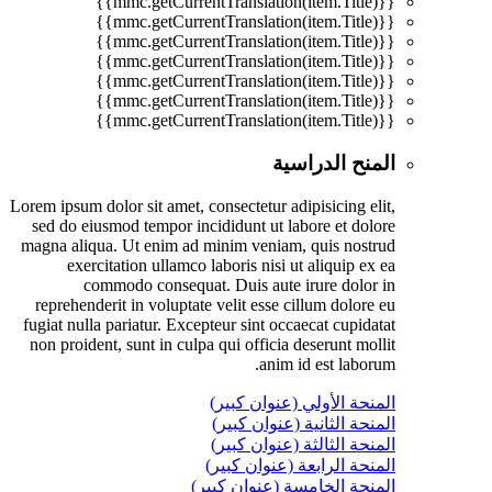
{{mmc.getCurrentTranslation(item.Title)}}
{{mmc.getCurrentTranslation(item.Title)}}
{{mmc.getCurrentTranslation(item.Title)}}
{{mmc.getCurrentTranslation(item.Title)}}
{{mmc.getCurrentTranslation(item.Title)}}
{{mmc.getCurrentTranslation(item.Title)}}
{{mmc.getCurrentTranslation(item.Title)}}
المنح الدراسية
Lorem ipsum dolor sit amet, consectetur adipisicing elit,
sed do eiusmod tempor incididunt ut labore et dolore
magna aliqua. Ut enim ad minim veniam, quis nostrud
exercitation ullamco laboris nisi ut aliquip ex ea
commodo consequat. Duis aute irure dolor in
reprehenderit in voluptate velit esse cillum dolore eu
fugiat nulla pariatur. Excepteur sint occaecat cupidatat
non proident, sunt in culpa qui officia deserunt mollit
anim id est laborum.
المنحة الأولي (عنوان كبير)
المنحة الثانية (عنوان كبير)
المنحة الثالثة (عنوان كبير)
المنحة الرابعة (عنوان كبير)
المنحة الخامسة (عنوان كبير)