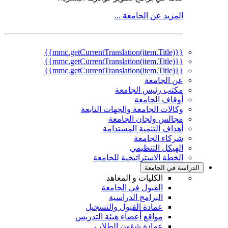
المزيد عن الجامعة ...
{{mmc.getCurrentTranslation(item.Title)}}
{{mmc.getCurrentTranslation(item.Title)}}
{{mmc.getCurrentTranslation(item.Title)}}
عن الجامعة
مكتب رئيس الجامعة
أوقاف الجامعة
وكالات الجامعة والجهات التابعة
مجالس ولجان الجامعة
أهداف التنمية المستدامة
شركاء الجامعة
الهيكل التنظيمي
الخطة الاستراتيجية للجامعة
الدراسة في الجامعة
الكليات و المعاهد
القبول في الجامعة
البرامج الدراسية
عمادة القبول والتسجيل
مواقع أعضاء هيئة التدريس
عمادة شؤون الطلاب