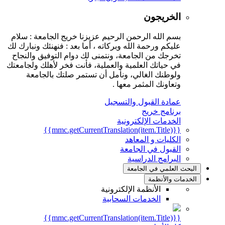
الخريجون
بسم الله الرحمن الرحيم عزيزنا خريج الجامعة : سلام
عليكم ورحمة الله وبركاته ، أما بعد : فنهنئك ونبارك لك
تخرجك من الجامعة، ونتمنى لك دوام التوفيق والنجاح
في حياتك العلمية والعملية، فأنت فخر لأهلك ولجامعتك
ولوطنك الغالي، ونأمل أن تستمر صلتك بالجامعة
وتعاونك المثمر معها .
عمادة القبول والتسجيل
برنامج خريج
الخدمات الإلكترونية
{{mmc.getCurrentTranslation(item.Title)}}
الكليات و المعاهد
القبول في الجامعة
البرامج الدراسية
البحث العلمي في الجامعة
الخدمات والأنظمة
الأنظمة الإلكترونية
الخدمات السحابية
{{mmc.getCurrentTranslation(item.Title)}}