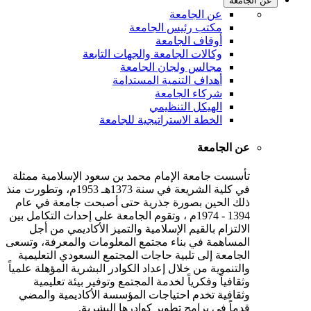
عن الجامعة
عن الجامعة
مكتب رئيس الجامعة
أوقاف الجامعة
وكالات الجامعة والجهات التابعة
مجالس ولجان الجامعة
أهداف التنمية المستدامة
شركاء الجامعة
الهيكل التنظيمي
الخطة الاستراتيجية للجامعة
عن الجامعة
تأسست جامعة الإمام محمد بن سعود الإسلامية ممثلة
في كلية الشريعة في سنة 1373هـ 1953م، وتطورت منذ
ذلك الحين بصورة جذرية حتى أصبحت جامعة في عام
1394 - 1974م ، وتقوم الجامعة على إحداث التكامل بين
الالتزام بالقيم الإسلامية والتميز الأكاديمي من أجل
المساهمة في بناء مجتمع المعلومات والمعرفة، وتسعى
الجامعة إلى تلبية حاجات المجتمع السعودي التعليمية
والتنموية من خلال إعداد الكوادر البشرية المؤهلة علمياً
وثقافياً وفكرياً لخدمة المجتمع وتوفير بيئة تعليمية
وثقافية تخدم احتياجات المؤسسة الأكاديمية والمضي
قدماً في برامج تطوير كوادرها البشرية.