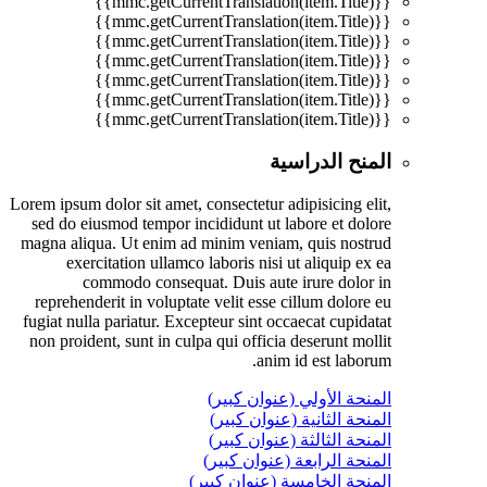
{{mmc.getCurrentTranslation(item.Title)}}
{{mmc.getCurrentTranslation(item.Title)}}
{{mmc.getCurrentTranslation(item.Title)}}
{{mmc.getCurrentTranslation(item.Title)}}
{{mmc.getCurrentTranslation(item.Title)}}
{{mmc.getCurrentTranslation(item.Title)}}
{{mmc.getCurrentTranslation(item.Title)}}
المنح الدراسية
Lorem ipsum dolor sit amet, consectetur adipisicing elit,
sed do eiusmod tempor incididunt ut labore et dolore
magna aliqua. Ut enim ad minim veniam, quis nostrud
exercitation ullamco laboris nisi ut aliquip ex ea
commodo consequat. Duis aute irure dolor in
reprehenderit in voluptate velit esse cillum dolore eu
fugiat nulla pariatur. Excepteur sint occaecat cupidatat
non proident, sunt in culpa qui officia deserunt mollit
anim id est laborum.
المنحة الأولي (عنوان كبير)
المنحة الثانية (عنوان كبير)
المنحة الثالثة (عنوان كبير)
المنحة الرابعة (عنوان كبير)
المنحة الخامسة (عنوان كبير)