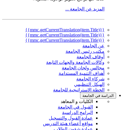
المزيد عن الجامعة ...
{{mmc.getCurrentTranslation(item.Title)}}
{{mmc.getCurrentTranslation(item.Title)}}
{{mmc.getCurrentTranslation(item.Title)}}
عن الجامعة
مكتب رئيس الجامعة
أوقاف الجامعة
وكالات الجامعة والجهات التابعة
مجالس ولجان الجامعة
أهداف التنمية المستدامة
شركاء الجامعة
الهيكل التنظيمي
الخطة الاستراتيجية للجامعة
الدراسة في الجامعة
الكليات و المعاهد
القبول في الجامعة
البرامج الدراسية
عمادة القبول والتسجيل
مواقع أعضاء هيئة التدريس
عمادة شؤون الطلاب