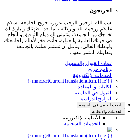
الخريجون
بسم الله الرحمن الرحيم عزيزنا خريج الجامعة : سلام
عليكم ورحمة الله وبركاته ، أما بعد : فنهنئك ونبارك لك
تخرجك من الجامعة، ونتمنى لك دوام التوفيق والنجاح
في حياتك العلمية والعملية، فأنت فخر لأهلك ولجامعتك
ولوطنك الغالي، ونأمل أن تستمر صلتك بالجامعة
وتعاونك المثمر معها .
عمادة القبول والتسجيل
برنامج خريج
الخدمات الإلكترونية
{{mmc.getCurrentTranslation(item.Title)}}
الكليات و المعاهد
القبول في الجامعة
البرامج الدراسية
البحث العلمي في الجامعة
الخدمات والأنظمة
الأنظمة الإلكترونية
الخدمات السحابية
{{mmc.getCurrentTranslation(item.Title)}}