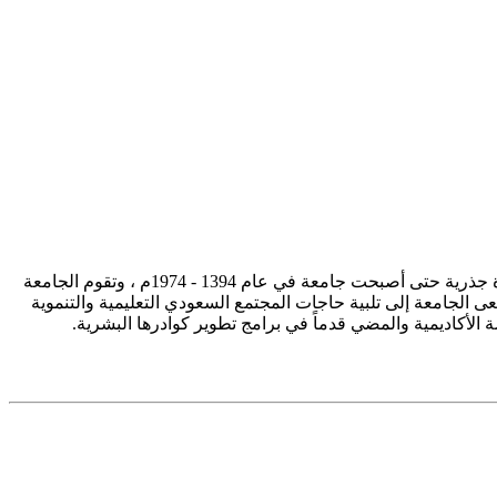
تأسست جامعة الإمام محمد بن سعود الإسلامية ممثلة في كلية الشريعة في سنة 1373هـ 1953م، وتطورت منذ ذلك الحين بصورة جذرية حتى أصبحت جامعة في عام 1394 - 1974م ، وتقوم الجامعة
ى الجامعة إلى تلبية حاجات المجتمع السعودي التعليمية والتنموية
سة الأكاديمية والمضي قدماً في برامج تطوير كوادرها البشرية.