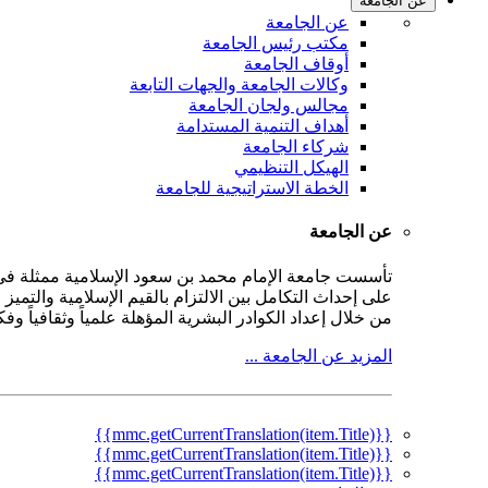
عن الجامعة
عن الجامعة
مكتب رئيس الجامعة
أوقاف الجامعة
وكالات الجامعة والجهات التابعة
مجالس ولجان الجامعة
أهداف التنمية المستدامة
شركاء الجامعة
الهيكل التنظيمي
الخطة الاستراتيجية للجامعة
عن الجامعة
على إحداث التكامل بين الالتزام بالقيم الإسلامية والتمي
من خلال إعداد الكوادر البشرية المؤهلة علمياً وثقافياً و
المزيد عن الجامعة ...
{{mmc.getCurrentTranslation(item.Title)}}
{{mmc.getCurrentTranslation(item.Title)}}
{{mmc.getCurrentTranslation(item.Title)}}