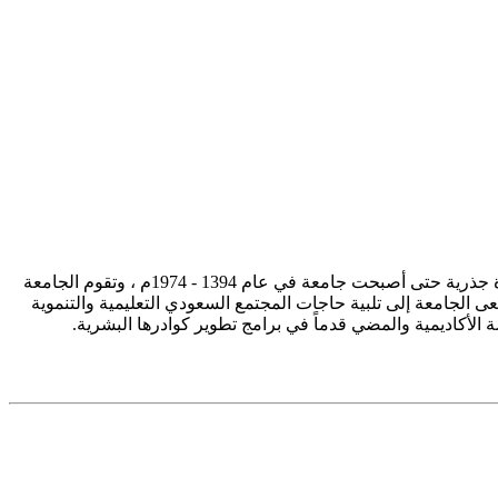
تأسست جامعة الإمام محمد بن سعود الإسلامية ممثلة في كلية الشريعة في سنة 1373هـ 1953م، وتطورت منذ ذلك الحين بصورة جذرية حتى أصبحت جامعة في عام 1394 - 1974م ، وتقوم الجامعة
ى الجامعة إلى تلبية حاجات المجتمع السعودي التعليمية والتنموية
سة الأكاديمية والمضي قدماً في برامج تطوير كوادرها البشرية.