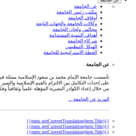
عن الجامعة
عن الجامعة
مكتب رئيس الجامعة
أوقاف الجامعة
وكالات الجامعة والجهات التابعة
مجالس ولجان الجامعة
أهداف التنمية المستدامة
شركاء الجامعة
الهيكل التنظيمي
الخطة الاستراتيجية للجامعة
عن الجامعة
على إحداث التكامل بين الالتزام بالقيم الإسلامية والتمي
من خلال إعداد الكوادر البشرية المؤهلة علمياً وثقافياً و
المزيد عن الجامعة ...
{{mmc.getCurrentTranslation(item.Title)}}
{{mmc.getCurrentTranslation(item.Title)}}
{{mmc.getCurrentTranslation(item.Title)}}