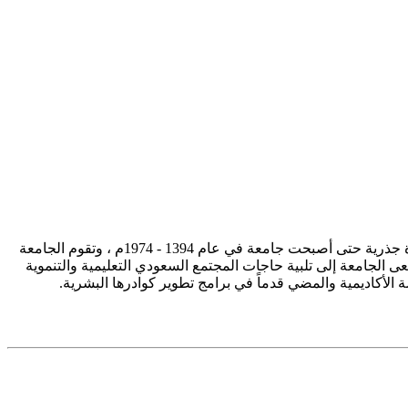
تأسست جامعة الإمام محمد بن سعود الإسلامية ممثلة في كلية الشريعة في سنة 1373هـ 1953م، وتطورت منذ ذلك الحين بصورة جذرية حتى أصبحت جامعة في عام 1394 - 1974م ، وتقوم الجامعة
ى الجامعة إلى تلبية حاجات المجتمع السعودي التعليمية والتنموية
سة الأكاديمية والمضي قدماً في برامج تطوير كوادرها البشرية.