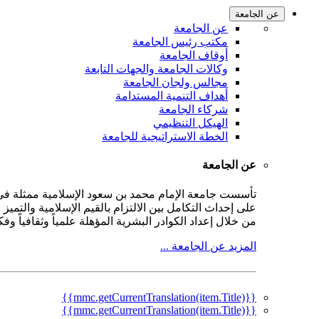
عن الجامعة
عن الجامعة
مكتب رئيس الجامعة
أوقاف الجامعة
وكالات الجامعة والجهات التابعة
مجالس ولجان الجامعة
أهداف التنمية المستدامة
شركاء الجامعة
الهيكل التنظيمي
الخطة الاستراتيجية للجامعة
عن الجامعة
على إحداث التكامل بين الالتزام بالقيم الإسلامية والتمي
من خلال إعداد الكوادر البشرية المؤهلة علمياً وثقافياً و
المزيد عن الجامعة ...
{{mmc.getCurrentTranslation(item.Title)}}
{{mmc.getCurrentTranslation(item.Title)}}