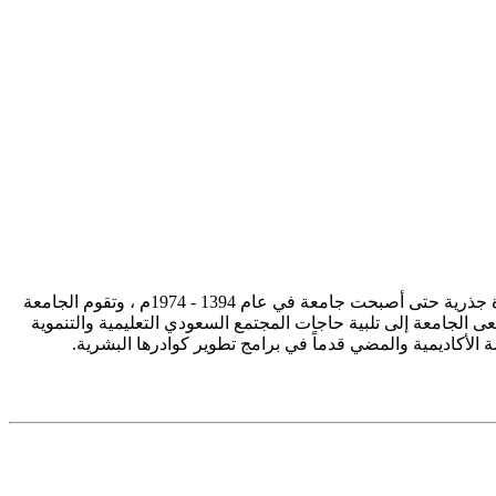
تأسست جامعة الإمام محمد بن سعود الإسلامية ممثلة في كلية الشريعة في سنة 1373هـ 1953م، وتطورت منذ ذلك الحين بصورة جذرية حتى أصبحت جامعة في عام 1394 - 1974م ، وتقوم الجامعة
ى الجامعة إلى تلبية حاجات المجتمع السعودي التعليمية والتنموية
سة الأكاديمية والمضي قدماً في برامج تطوير كوادرها البشرية.