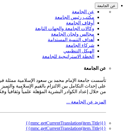
عن الجامعة
عن الجامعة
مكتب رئيس الجامعة
أوقاف الجامعة
وكالات الجامعة والجهات التابعة
مجالس ولجان الجامعة
أهداف التنمية المستدامة
شركاء الجامعة
الهيكل التنظيمي
الخطة الاستراتيجية للجامعة
عن الجامعة
على إحداث التكامل بين الالتزام بالقيم الإسلامية والتمي
من خلال إعداد الكوادر البشرية المؤهلة علمياً وثقافياً و
المزيد عن الجامعة ...
{{mmc.getCurrentTranslation(item.Title)}}
{{mmc.getCurrentTranslation(item.Title)}}