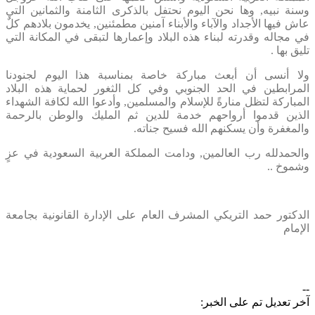
وسنة نبيه, وها نحن اليوم نحتفل بالذكرى الثامنة والثمانين التي
عاش فيها الأجداد والآباء والأبناء آمنين مطمئنين, يخدمون بلادهم كلٌ
في مجاله وقدرته لبناء هذه البلاد وإعمارها لتبقى في المكانة التي
تليق بها .
ولا أنسى أن أبعث مباركة خاصة بمناسبة هذا اليوم لجنودنا
المرابطين في الحد الجنوبي وفي كل الثغور لحماية هذه البلاد
المباركة لتظل منارةً للإسلام والمسلمين, وأدعوا الله لكافة الشهداء
الذين قدموا أرواحهم خدمة للدين ثم المليك والوطن بالرحمة
والمغفرة وأن يسكنهم الله فسيح جناته.
والحمدلله رب العالمين, ودامت المملكة العربية السعودية في عزٍ
وشموخ ..
الدكتور حمد التريكي المشرف العام على الإدارة القانونية بجامعة
الإمام
--
آخر تعديل تم على الخبر: