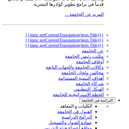
قدماً في برامج تطوير كوادرها البشرية.
المزيد عن الجامعة ...
{{mmc.getCurrentTranslation(item.Title)}}
{{mmc.getCurrentTranslation(item.Title)}}
{{mmc.getCurrentTranslation(item.Title)}}
عن الجامعة
مكتب رئيس الجامعة
أوقاف الجامعة
وكالات الجامعة والجهات التابعة
مجالس ولجان الجامعة
أهداف التنمية المستدامة
شركاء الجامعة
الهيكل التنظيمي
الخطة الاستراتيجية للجامعة
الدراسة في الجامعة
الكليات و المعاهد
القبول في الجامعة
البرامج الدراسية
عمادة القبول والتسجيل
مواقع أعضاء هيئة التدريس