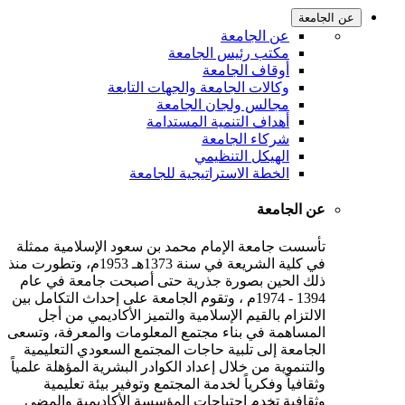
عن الجامعة
عن الجامعة
مكتب رئيس الجامعة
أوقاف الجامعة
وكالات الجامعة والجهات التابعة
مجالس ولجان الجامعة
أهداف التنمية المستدامة
شركاء الجامعة
الهيكل التنظيمي
الخطة الاستراتيجية للجامعة
عن الجامعة
تأسست جامعة الإمام محمد بن سعود الإسلامية ممثلة
في كلية الشريعة في سنة 1373هـ 1953م، وتطورت منذ
ذلك الحين بصورة جذرية حتى أصبحت جامعة في عام
1394 - 1974م ، وتقوم الجامعة على إحداث التكامل بين
الالتزام بالقيم الإسلامية والتميز الأكاديمي من أجل
المساهمة في بناء مجتمع المعلومات والمعرفة، وتسعى
الجامعة إلى تلبية حاجات المجتمع السعودي التعليمية
والتنموية من خلال إعداد الكوادر البشرية المؤهلة علمياً
وثقافياً وفكرياً لخدمة المجتمع وتوفير بيئة تعليمية
وثقافية تخدم احتياجات المؤسسة الأكاديمية والمضي