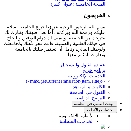
المنحة الخامسة (عنوان كبير)
الخريجون
بسم الله الرحمن الرحيم عزيزنا خريج الجامعة : سلام
عليكم ورحمة الله وبركاته ، أما بعد : فنهنئك ونبارك لك
تخرجك من الجامعة، ونتمنى لك دوام التوفيق والنجاح
في حياتك العلمية والعملية، فأنت فخر لأهلك ولجامعتك
ولوطنك الغالي، ونأمل أن تستمر صلتك بالجامعة
وتعاونك المثمر معها .
عمادة القبول والتسجيل
برنامج خريج
الخدمات الإلكترونية
{{mmc.getCurrentTranslation(item.Title)}}
الكليات و المعاهد
القبول في الجامعة
البرامج الدراسية
البحث العلمي في الجامعة
الخدمات والأنظمة
الأنظمة الإلكترونية
الخدمات السحابية