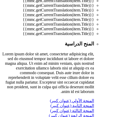
{{mmc.getCurrentTranslation(item.Title)}}
{{mmc.getCurrentTranslation(item.Title)}}
{{mmc.getCurrentTranslation(item.Title)}}
{{mmc.getCurrentTranslation(item.Title)}}
{{mmc.getCurrentTranslation(item.Title)}}
{{mmc.getCurrentTranslation(item.Title)}}
{{mmc.getCurrentTranslation(item.Title)}}
{{mmc.getCurrentTranslation(item.Title)}}
المنح الدراسية
Lorem ipsum dolor sit amet, consectetur adipisicing elit,
sed do eiusmod tempor incididunt ut labore et dolore
magna aliqua. Ut enim ad minim veniam, quis nostrud
exercitation ullamco laboris nisi ut aliquip ex ea
commodo consequat. Duis aute irure dolor in
reprehenderit in voluptate velit esse cillum dolore eu
fugiat nulla pariatur. Excepteur sint occaecat cupidatat
non proident, sunt in culpa qui officia deserunt mollit
anim id est laborum.
المنحة الأولي (عنوان كبير)
المنحة الثانية (عنوان كبير)
المنحة الثالثة (عنوان كبير)
المنحة الرابعة (عنوان كبير)