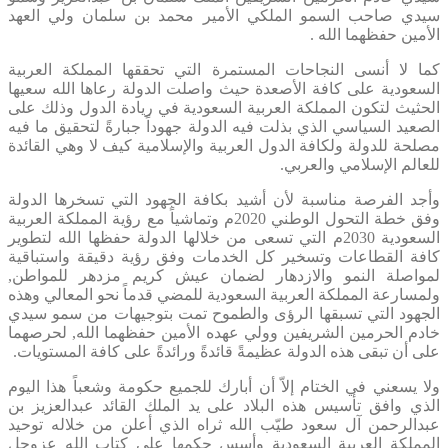
سيدي صاحب السمو الملكي الأمير محمد بن سلمان ولي العهد
الأمين حفظهما الله .
كما لا أنسى النجاحات المستمرة التي تحققها المملكة العربية
السعودية على كافة الأصعدة حيث واصلت الدولة رعاها الله سعيها
الحثيث لتكون المملكة العربية السعودية في ريادة الدول وذلك على
الصعيد السياسي الذي بذلت فيه الدولة جهوداً جبارةً لتحقيق ما فيه
مصلحة للدولة ولكافة الدول العربية والإسلامية كيف لا وهي القائدة
للعالم الإسلامي والعربي.
وأجد الفرصة مناسبة لأن أشيد بكافة الجهود التي تسخرها الدولة
وفق خطة التحول الوطني 2020م وتماشياً مع رؤية المملكة العربية
السعودية 2030م التي تسعى من خلالها الدولة حفظها الله لتطوير
كافة القطاعات وتسخير كل الخدمات وفق رؤية دقيقة واستباقية
لمواصلة النمو والازدهار لضمان عيش كريم مزدهر للمواطن,
ولمسارعة المملكة العربية السعودية للمضي قدماً نحو المعالي وهذه
الجهود التي تسبقها الرؤى والطموح تمت بتوجيهات من سمو سيدي
خادم الحرمين الشريفين وولي عهده الأمين حفظهما الله, لحرصهما
على أن تبقى هذه الدولة عظيمةً قائدةً ورائدةً على كافة المستويات.
ولا يسعني في الختام إلاّ أن أبارك للجميع حكومة وشعباً هذا اليوم
الذي وافق تأسيس هذه البلاد على يد الملك القائد عبدالعزيز بن
عبدالرحمن آل سعود طيّب الله ثراه الذي أعلن من خلاله توحيد
المملكة العربية السعودية وأسس حكمها على كتاب الله عزوجل