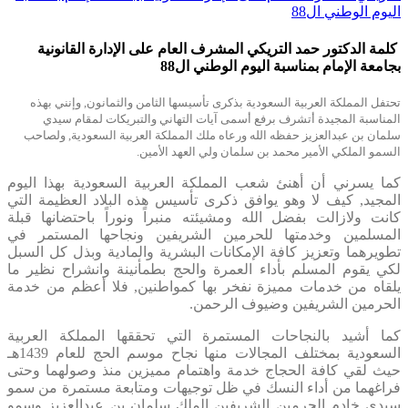
اليوم الوطني ال88
كلمة الدكتور حمد التريكي المشرف العام على الإدارة القانونية
بجامعة الإمام بمناسبة اليوم الوطني ال88
تحتفل المملكة العربية السعودية بذكرى تأسيسها الثامن والثمانون, وإنني بهذه
المناسبة المجيدة أتشرف برفع أسمى آيات التهاني والتبريكات لمقام سيدي
سلمان بن عبدالعزيز حفظه الله ورعاه ملك المملكة العربية السعودية, ولصاحب
السمو الملكي الأمير محمد بن سلمان ولي العهد الأمين.
كما يسرني أن أهنئ شعب المملكة العربية السعودية بهذا اليوم
المجيد, كيف لا وهو يوافق ذكرى تأسيس هذه البلاد العظيمة التي
كانت ولازالت بفضل الله ومشيئته منبراً ونوراً باحتضانها قبلة
المسلمين وخدمتها للحرمين الشريفين ونجاحها المستمر في
تطويرهما وتعزيز كافة الإمكانات البشرية والمادية وبذل كل السبل
لكي يقوم المسلم بأداء العمرة والحج بطمأنينة وانشراح نظير ما
يلقاه من خدمات مميزة نفخر بها كمواطنين, فلا أعظم من خدمة
الحرمين الشريفين وضيوف الرحمن.
كما أشيد بالنجاحات المستمرة التي تحققها المملكة العربية
السعودية بمختلف المجالات منها نجاح موسم الحج للعام 1439هـ
حيث لقي كافة الحجاج خدمة واهتمام مميزين منذ وصولهما وحتى
فراغهما من أداء النسك في ظل توجيهات ومتابعة مستمرة من سمو
سيدي خادم الحرمين الشريفين الملك سلمان بن عبدالعزيز وسمو