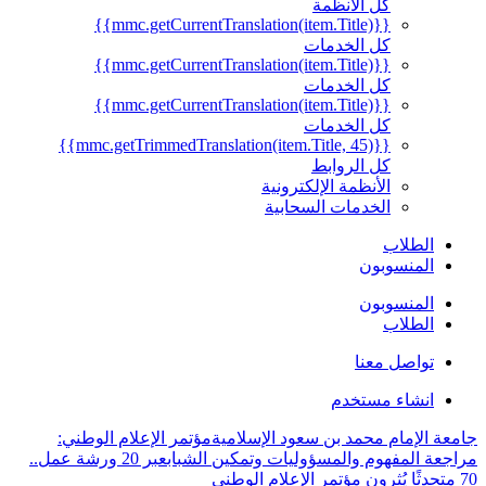
كل الأنظمة
{{mmc.getCurrentTranslation(item.Title)}}
كل الخدمات
{{mmc.getCurrentTranslation(item.Title)}}
كل الخدمات
{{mmc.getCurrentTranslation(item.Title)}}
كل الخدمات
{{mmc.getTrimmedTranslation(item.Title, 45)}}
كل الروابط
الأنظمة الإلكترونية
الخدمات السحابية
الطلاب
المنسوبون
المنسوبون
الطلاب
تواصل معنا
انشاء مستخدم
جامعة الإمام محمد بن سعود الإسلامية
مؤتمر الإعلام الوطني:
مراجعة المفهوم والمسؤوليات وتمكين الشباب
عبر 20 ورشة عمل..
70 متحدثًا يُثرون مؤتمر الإعلام الوطني