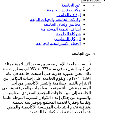
عن الجامعة
عن الجامعة
مكتب رئيس الجامعة
أوقاف الجامعة
وكالات الجامعة والجهات التابعة
مجالس ولجان الجامعة
أهداف التنمية المستدامة
شركاء الجامعة
الهيكل التنظيمي
الخطة الاستراتيجية للجامعة
عن الجامعة
تأسست جامعة الإمام محمد بن سعود الإسلامية ممثلة
في كلية الشريعة في سنة 1373هـ 1953م، وتطورت منذ
ذلك الحين بصورة جذرية حتى أصبحت جامعة في عام
1394 - 1974م ، وتقوم الجامعة على إحداث التكامل بين
الالتزام بالقيم الإسلامية والتميز الأكاديمي من أجل
المساهمة في بناء مجتمع المعلومات والمعرفة، وتسعى
الجامعة إلى تلبية حاجات المجتمع السعودي التعليمية
والتنموية من خلال إعداد الكوادر البشرية المؤهلة علمياً
وثقافياً وفكرياً لخدمة المجتمع وتوفير بيئة تعليمية
وثقافية تخدم احتياجات المؤسسة الأكاديمية والمضي
قدماً في برامج تطوير كوادرها البشرية.