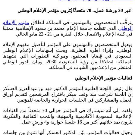
عبر 20 ورشة عمل.. 70 متحدثًا يُثرون مؤتمر الإعلام الوطني
يترقَّب المتخصصون والمهتمون في المملكة انطلاق
مؤتمر الإعلام
الوطني
الذي تنظِّمه جامعة الإمام محمد بن سعود الإسلامية ممثلةً
في كلية الإعلام والاتصال خلال الفترة من 21 - 22 مايو الحالي.
ويعول المتخصصون والمهتمون على المؤتمر لتأصيل مفهوم الإعلام
الوطني، وإثراء أطره النظرية، وبحث إسهامات الإعلام الوطني
السعودي في قضايا المجتمع، ومواكبة التطورات التي تشهدها
المملكة، انطلاقاً من رؤية السعودية 2030، وبيان الدور الوطني
المنتظر من الإعلاميين الشباب في المملكة.
فعاليات مؤتمر الإعلام الوطني
قال رئيس اللجنة العلمية للمؤتمر الدكتور فهد بن عبدالعزيز العسكر
إن اللجنة شرعت منذ وقت مبكر باقتراح المرشحين لتقديم أوراق
العمل، والمشاركين في الجلسات الحوارية والخاصة للمؤتمر.
ولفت إلى أنه سيشارك في المؤتمر حوالي 70 متحدثاً من القيادات
الإعلامية السعودية الأكاديمية والمهنية، والنخب الثقافية والفكرية،
يثرون بمداخلاتهم أكثر من 16 جلسةً حوارية و4 ورشِ عمل.
وحول فعاليات المؤتمر، بيّن الدكتور العسكر أنها تتنوع بين جلسات