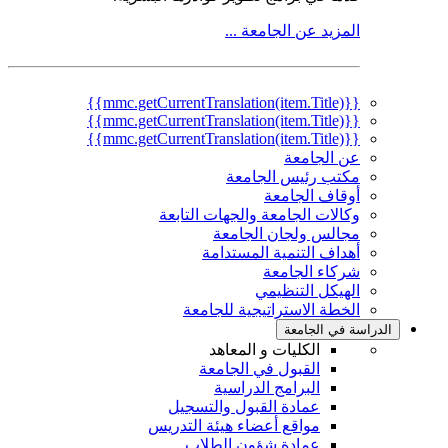
المزيد عن الجامعة ...
{{mmc.getCurrentTranslation(item.Title)}}
{{mmc.getCurrentTranslation(item.Title)}}
{{mmc.getCurrentTranslation(item.Title)}}
عن الجامعة
مكتب رئيس الجامعة
أوقاف الجامعة
وكالات الجامعة والجهات التابعة
مجالس ولجان الجامعة
أهداف التنمية المستدامة
شركاء الجامعة
الهيكل التنظيمي
الخطة الاستراتيجية للجامعة
الدراسة في الجامعة
الكليات و المعاهد
القبول في الجامعة
البرامج الدراسية
عمادة القبول والتسجيل
مواقع أعضاء هيئة التدريس
عمادة شؤون الطلاب