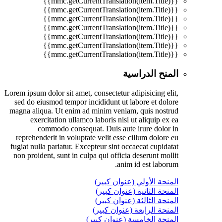
{{mmc.getCurrentTranslation(item.Title)}}
{{mmc.getCurrentTranslation(item.Title)}}
{{mmc.getCurrentTranslation(item.Title)}}
{{mmc.getCurrentTranslation(item.Title)}}
{{mmc.getCurrentTranslation(item.Title)}}
{{mmc.getCurrentTranslation(item.Title)}}
{{mmc.getCurrentTranslation(item.Title)}}
المنح الدراسية
Lorem ipsum dolor sit amet, consectetur adipisicing elit,
sed do eiusmod tempor incididunt ut labore et dolore
magna aliqua. Ut enim ad minim veniam, quis nostrud
exercitation ullamco laboris nisi ut aliquip ex ea
commodo consequat. Duis aute irure dolor in
reprehenderit in voluptate velit esse cillum dolore eu
fugiat nulla pariatur. Excepteur sint occaecat cupidatat
non proident, sunt in culpa qui officia deserunt mollit
anim id est laborum.
المنحة الأولي (عنوان كبير)
المنحة الثانية (عنوان كبير)
المنحة الثالثة (عنوان كبير)
المنحة الرابعة (عنوان كبير)
المنحة الخامسة (عنوان كبير)