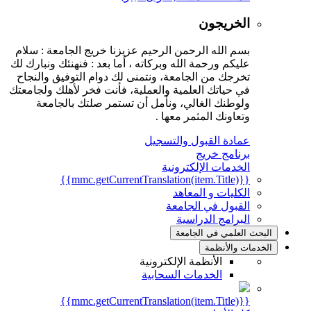
الخريجون
بسم الله الرحمن الرحيم عزيزنا خريج الجامعة : سلام
عليكم ورحمة الله وبركاته ، أما بعد : فنهنئك ونبارك لك
تخرجك من الجامعة، ونتمنى لك دوام التوفيق والنجاح
في حياتك العلمية والعملية، فأنت فخر لأهلك ولجامعتك
ولوطنك الغالي، ونأمل أن تستمر صلتك بالجامعة
وتعاونك المثمر معها .
عمادة القبول والتسجيل
برنامج خريج
الخدمات الإلكترونية
{{mmc.getCurrentTranslation(item.Title)}}
الكليات و المعاهد
القبول في الجامعة
البرامج الدراسية
البحث العلمي في الجامعة
الخدمات والأنظمة
الأنظمة الإلكترونية
الخدمات السحابية
{{mmc.getCurrentTranslation(item.Title)}}