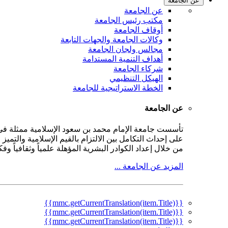
عن الجامعة
عن الجامعة
مكتب رئيس الجامعة
أوقاف الجامعة
وكالات الجامعة والجهات التابعة
مجالس ولجان الجامعة
أهداف التنمية المستدامة
شركاء الجامعة
الهيكل التنظيمي
الخطة الاستراتيجية للجامعة
عن الجامعة
على إحداث التكامل بين الالتزام بالقيم الإسلامية والتمي
من خلال إعداد الكوادر البشرية المؤهلة علمياً وثقافياً و
المزيد عن الجامعة ...
{{mmc.getCurrentTranslation(item.Title)}}
{{mmc.getCurrentTranslation(item.Title)}}
{{mmc.getCurrentTranslation(item.Title)}}