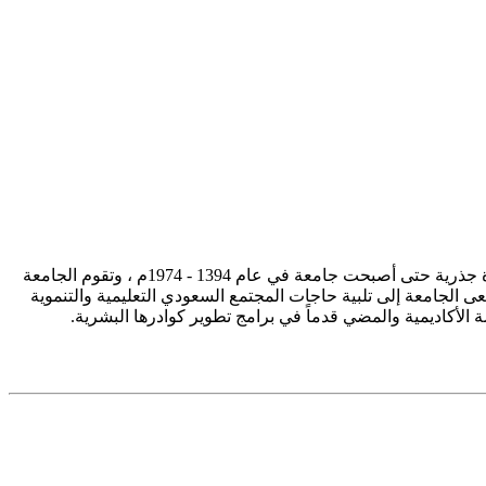
تأسست جامعة الإمام محمد بن سعود الإسلامية ممثلة في كلية الشريعة في سنة 1373هـ 1953م، وتطورت منذ ذلك الحين بصورة جذرية حتى أصبحت جامعة في عام 1394 - 1974م ، وتقوم الجامعة
ى الجامعة إلى تلبية حاجات المجتمع السعودي التعليمية والتنموية
سة الأكاديمية والمضي قدماً في برامج تطوير كوادرها البشرية.