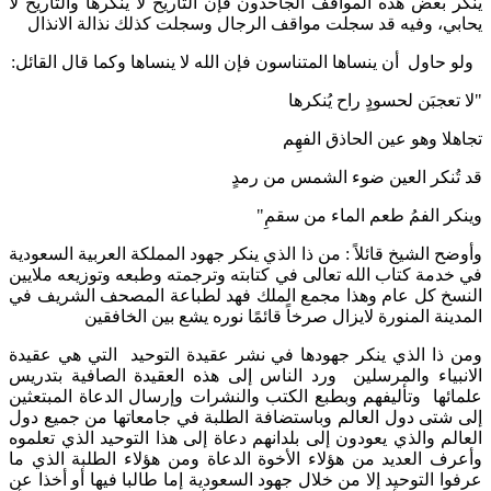
ينكر بعض هذه المواقف الجاحدون فإن التاريخ لا ينكرها والتاريخ لا
يحابي، وفيه قد سجلت مواقف الرجال وسجلت كذلك نذالة الانذال
ولو حاول أن ينساها المتناسون فإن الله لا ينساها وكما قال القائل:
"لا تعجبَن لحسودٍ راح يُنكرها
‏تجاهلا وهو عين الحاذق الفهِم
‏قد تُنكر العين ضوء الشمس من رمدٍ
‏وينكر الفمُ طعم الماء من سقمِ"
وأوضح الشيخ قائلاً : من ذا الذي ينكر جهود المملكة العربية السعودية
في خدمة كتاب الله تعالى في كتابته وترجمته وطبعه وتوزيعه ملايين
النسخ كل عام وهذا مجمع الملك فهد لطباعة المصحف الشريف في
المدينة المنورة لايزال صرخاً قائمًا نوره يشع بين الخافقين
ومن ذا الذي ينكر جهودها في نشر عقيدة التوحيد التي هي عقيدة
الانبياء والمرسلين ورد الناس إلى هذه العقيدة الصافية بتدريس
علمائها وتأليفهم وبطبع الكتب والنشرات وإرسال الدعاة المبتعثين
إلى شتى دول العالم وباستضافة الطلبة في جامعاتها من جميع دول
العالم والذي يعودون إلى بلدانهم دعاة إلى هذا التوحيد الذي تعلموه
وأعرف العديد من هؤلاء الأخوة الدعاة ومن هؤلاء الطلبة الذي ما
عرفوا التوحيد إلا من خلال جهود السعودية إما طالبا فيها أو أخذا عن