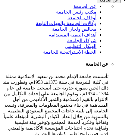
عن الجامعة
عن الجامعة
مكتب رئيس الجامعة
أوقاف الجامعة
وكالات الجامعة والجهات التابعة
مجالس ولجان الجامعة
أهداف التنمية المستدامة
شركاء الجامعة
الهيكل التنظيمي
الخطة الاستراتيجية للجامعة
عن الجامعة
تأسست جامعة الإمام محمد بن سعود الإسلامية ممثلة
في كلية الشريعة في سنة 1373هـ 1953م، وتطورت منذ
ذلك الحين بصورة جذرية حتى أصبحت جامعة في عام
1394 - 1974م ، وتقوم الجامعة على إحداث التكامل بين
الالتزام بالقيم الإسلامية والتميز الأكاديمي من أجل
المساهمة في بناء مجتمع المعلومات والمعرفة، وتسعى
الجامعة إلى تلبية حاجات المجتمع السعودي التعليمية
والتنموية من خلال إعداد الكوادر البشرية المؤهلة علمياً
وثقافياً وفكرياً لخدمة المجتمع وتوفير بيئة تعليمية
وثقافية تخدم احتياجات المؤسسة الأكاديمية والمضي
قدماً في برامج تطوير كوادرها البشرية.