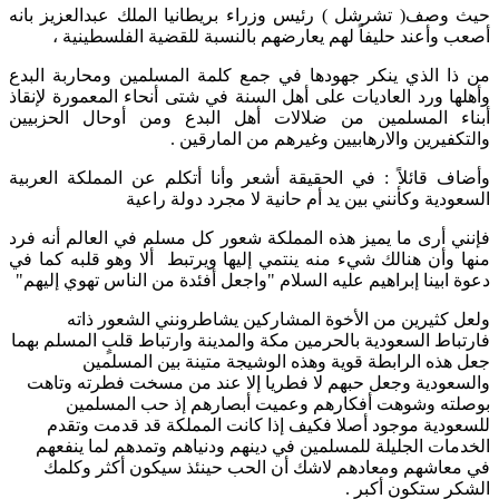
حيث وصف( تشرشل ) رئيس وزراء بريطانيا الملك عبدالعزيز بانه
أصعب وأعند حليفاً لهم يعارضهم بالنسبة للقضية الفلسطينية ،
من ذا الذي ينكر جهودها في جمع كلمة المسلمين ومحاربة البدع
وأهلها ورد العاديات على أهل السنة في شتى أنحاء المعمورة لإنقاذ
أبناء المسلمين من ضلالات أهل البدع ومن أوحال الحزبيين
والتكفيرين والارهابيين وغيرهم من المارقين .
وأضاف قائلاً : في الحقيقة أشعر وأنا أتكلم عن المملكة العربية
السعودية وكأنني بين يد أم حانية لا مجرد دولة راعية
فإنني أرى ما يميز هذه المملكة شعور كل مسلم في العالم أنه فرد
منها وأن هنالك شيء منه ينتمي إليها ويرتبط ألا وهو قلبه كما في
دعوة ابينا إبراهيم عليه السلام "واجعل أفئدة من الناس تهوي إليهم"
ولعل كثيرين من الأخوة المشاركين يشاطرونني الشعور ذاته
فارتباط السعودية بالحرمين مكة والمدينة وارتباط قلبٍ المسلم بهما
جعل هذه الرابطة قوية وهذه الوشيجة متينة بين المسلمين
والسعودية وجعل حبهم لا فطريا إلا عند من مسخت فطرته وتاهت
بوصلته وشوهت أفكارهم وعميت أبصارهم إذ حب المسلمين
للسعودية موجود أصلا فكيف إذا كانت المملكة قد قدمت وتقدم
الخدمات الجليلة للمسلمين في دينهم ودنياهم وتمدهم لما ينفعهم
في معاشهم ومعادهم لاشك أن الحب حينئذ سيكون أكثر وكلمك
الشكر ستكون أكبر .