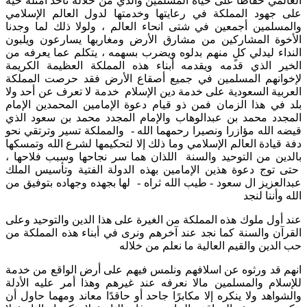
العالمي حفاظا على حياة المسلمين والذي من خلاله نأخذ أمثلة حية
على جهود المملكة في رعايتها وخدمتها لدول العالم الإسلامي
والمسلمين أجمعين في شتى انحاء العالم ، ولولا ذلك لما وجدنا
الأخوة المشاركين من مشارق الأرض ومغاربها يسارعون ويلبون
النداء ليدلي كلٍ منهم بدلوه ويضرب بسهمه ، يتكلم عما يعرفه من
الخير الذي قدمه ويقدمه أبناء هذه المملكة العظيمة الكريمة
لإخوانهم المسلمين في جميع أصقاع الأرض فقد حرصت المملكة
العربية السعودية على خدمة دين الإسلام خدمة لا تعرف عن أحد ولا
بلد في هذا الزمان فمن ذو قيام دعوة الإمامين المحمدين الإمام
المجدد محمد بن عبدالوهاب والإمام المجدد محمد بن سعود الذي
قيضه الله مؤازرا ونصيرا رحمهما الله - والمملكة تسير وترتقي نحو
دفة قيادة العالم الإسلامي وما ذلك إلا لتحكيمها لشرع الله وتمسكها
بالدين من التوحيد والسنة اللذان هما سر نجاحها وسبب فلاحها ،
حتى توج دعوة هذين الإمامين بهذه الدولة الفتية وتأسيس الملك
عبدالعزيز ال سعود - طيب الله ثراه - لها بجهده وجهاده بتوفيق من
الله وأننا لنجد
عند أول ملوك هذه المملكة من الغيرة على هذا الدين والتوحيد وعلى
القرآن والسنة كما نجد عند آخرهم ونرى في أبناء هذه المملكة من
حب الدين والقيم العالية ما نعلم من خلاله
انهم قد ورثوه عن اسلافهم ونلمس فيهم على أرض الواقع من خدمة
للإسلام والمسلمين مالا نعرفه عند غيرهم وهذا أمر عليه الأدلة
والشواهد ولا ينكره إلا مكابرًا جاحد أو حاقدًا معاند ومهما حاول أن