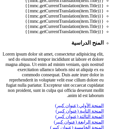
{{mmc.getCurrentTranslation(item.Title)}}
{{mmc.getCurrentTranslation(item.Title)}}
{{mmc.getCurrentTranslation(item.Title)}}
{{mmc.getCurrentTranslation(item.Title)}}
{{mmc.getCurrentTranslation(item.Title)}}
{{mmc.getCurrentTranslation(item.Title)}}
{{mmc.getCurrentTranslation(item.Title)}}
المنح الدراسية
Lorem ipsum dolor sit amet, consectetur adipisicing elit,
sed do eiusmod tempor incididunt ut labore et dolore
magna aliqua. Ut enim ad minim veniam, quis nostrud
exercitation ullamco laboris nisi ut aliquip ex ea
commodo consequat. Duis aute irure dolor in
reprehenderit in voluptate velit esse cillum dolore eu
fugiat nulla pariatur. Excepteur sint occaecat cupidatat
non proident, sunt in culpa qui officia deserunt mollit
anim id est laborum.
المنحة الأولي (عنوان كبير)
المنحة الثانية (عنوان كبير)
المنحة الثالثة (عنوان كبير)
المنحة الرابعة (عنوان كبير)
المنحة الخامسة (عنوان كبير)