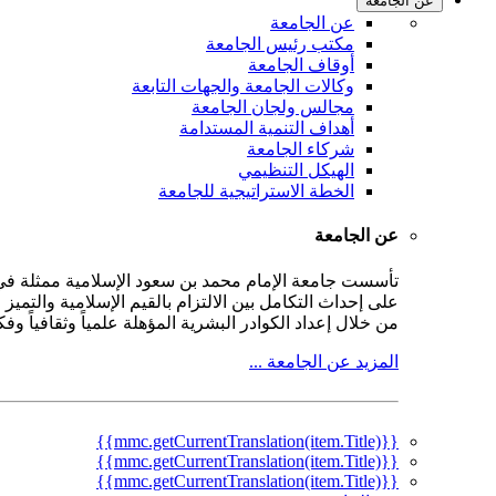
عن الجامعة
عن الجامعة
مكتب رئيس الجامعة
أوقاف الجامعة
وكالات الجامعة والجهات التابعة
مجالس ولجان الجامعة
أهداف التنمية المستدامة
شركاء الجامعة
الهيكل التنظيمي
الخطة الاستراتيجية للجامعة
عن الجامعة
على إحداث التكامل بين الالتزام بالقيم الإسلامية والتمي
من خلال إعداد الكوادر البشرية المؤهلة علمياً وثقافياً و
المزيد عن الجامعة ...
{{mmc.getCurrentTranslation(item.Title)}}
{{mmc.getCurrentTranslation(item.Title)}}
{{mmc.getCurrentTranslation(item.Title)}}