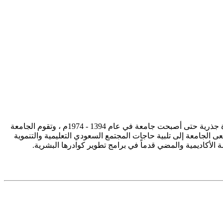
تأسست جامعة الإمام محمد بن سعود الإسلامية ممثلة في كلية الشريعة في سنة 1373هـ 1953م، وتطورت منذ ذلك الحين بصورة جذرية حتى أصبحت جامعة في عام 1394 - 1974م ، وتقوم الجامعة
ى الجامعة إلى تلبية حاجات المجتمع السعودي التعليمية والتنموية
سة الأكاديمية والمضي قدماً في برامج تطوير كوادرها البشرية.