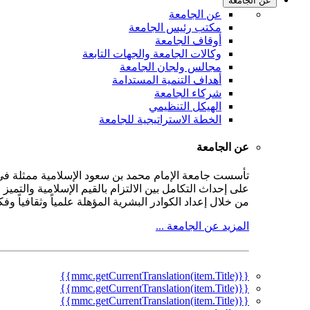
عن الجامعة
عن الجامعة
مكتب رئيس الجامعة
أوقاف الجامعة
وكالات الجامعة والجهات التابعة
مجالس ولجان الجامعة
أهداف التنمية المستدامة
شركاء الجامعة
الهيكل التنظيمي
الخطة الاستراتيجية للجامعة
عن الجامعة
على إحداث التكامل بين الالتزام بالقيم الإسلامية والتمي
من خلال إعداد الكوادر البشرية المؤهلة علمياً وثقافياً و
المزيد عن الجامعة ...
{{mmc.getCurrentTranslation(item.Title)}}
{{mmc.getCurrentTranslation(item.Title)}}
{{mmc.getCurrentTranslation(item.Title)}}