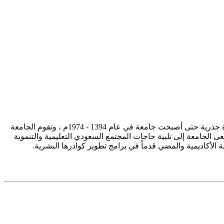
تأسست جامعة الإمام محمد بن سعود الإسلامية ممثلة في كلية الشريعة في سنة 1373هـ 1953م، وتطورت منذ ذلك الحين بصورة جذرية حتى أصبحت جامعة في عام 1394 - 1974م ، وتقوم الجامعة
ى الجامعة إلى تلبية حاجات المجتمع السعودي التعليمية والتنموية
سة الأكاديمية والمضي قدماً في برامج تطوير كوادرها البشرية.