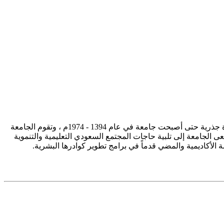
تأسست جامعة الإمام محمد بن سعود الإسلامية ممثلة في كلية الشريعة في سنة 1373هـ 1953م، وتطورت منذ ذلك الحين بصورة جذرية حتى أصبحت جامعة في عام 1394 - 1974م ، وتقوم الجامعة
ى الجامعة إلى تلبية حاجات المجتمع السعودي التعليمية والتنموية
سة الأكاديمية والمضي قدماً في برامج تطوير كوادرها البشرية.