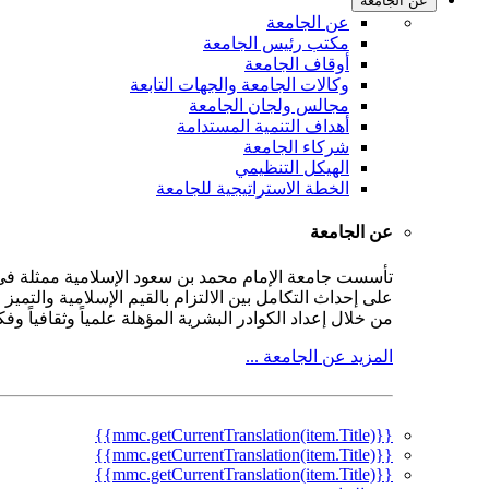
عن الجامعة
عن الجامعة
مكتب رئيس الجامعة
أوقاف الجامعة
وكالات الجامعة والجهات التابعة
مجالس ولجان الجامعة
أهداف التنمية المستدامة
شركاء الجامعة
الهيكل التنظيمي
الخطة الاستراتيجية للجامعة
عن الجامعة
على إحداث التكامل بين الالتزام بالقيم الإسلامية والتمي
من خلال إعداد الكوادر البشرية المؤهلة علمياً وثقافياً و
المزيد عن الجامعة ...
{{mmc.getCurrentTranslation(item.Title)}}
{{mmc.getCurrentTranslation(item.Title)}}
{{mmc.getCurrentTranslation(item.Title)}}