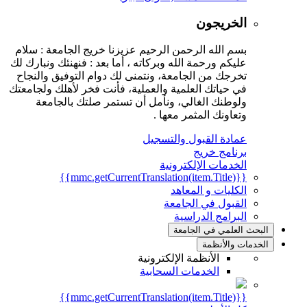
الخريجون
بسم الله الرحمن الرحيم عزيزنا خريج الجامعة : سلام
عليكم ورحمة الله وبركاته ، أما بعد : فنهنئك ونبارك لك
تخرجك من الجامعة، ونتمنى لك دوام التوفيق والنجاح
في حياتك العلمية والعملية، فأنت فخر لأهلك ولجامعتك
ولوطنك الغالي، ونأمل أن تستمر صلتك بالجامعة
وتعاونك المثمر معها .
عمادة القبول والتسجيل
برنامج خريج
الخدمات الإلكترونية
{{mmc.getCurrentTranslation(item.Title)}}
الكليات و المعاهد
القبول في الجامعة
البرامج الدراسية
البحث العلمي في الجامعة
الخدمات والأنظمة
الأنظمة الإلكترونية
الخدمات السحابية
{{mmc.getCurrentTranslation(item.Title)}}