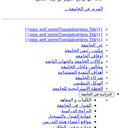
المزيد عن الجامعة ...
{{mmc.getCurrentTranslation(item.Title)}}
{{mmc.getCurrentTranslation(item.Title)}}
{{mmc.getCurrentTranslation(item.Title)}}
عن الجامعة
مكتب رئيس الجامعة
أوقاف الجامعة
وكالات الجامعة والجهات التابعة
مجالس ولجان الجامعة
أهداف التنمية المستدامة
شركاء الجامعة
الهيكل التنظيمي
الخطة الاستراتيجية للجامعة
الدراسة في الجامعة
الكليات و المعاهد
القبول في الجامعة
البرامج الدراسية
عمادة القبول والتسجيل
مواقع أعضاء هيئة التدريس
عمادة شؤون الطلاب