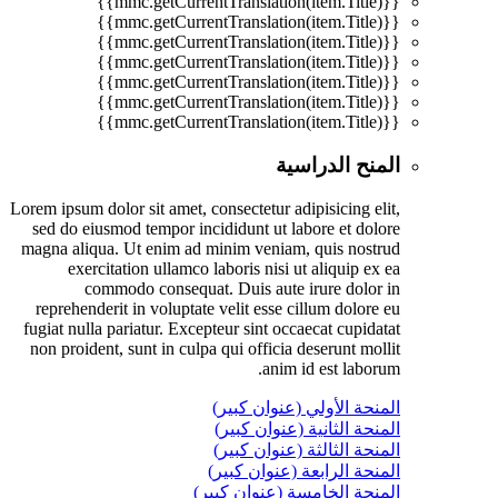
{{mmc.getCurrentTranslation(item.Title)}}
{{mmc.getCurrentTranslation(item.Title)}}
{{mmc.getCurrentTranslation(item.Title)}}
{{mmc.getCurrentTranslation(item.Title)}}
{{mmc.getCurrentTranslation(item.Title)}}
{{mmc.getCurrentTranslation(item.Title)}}
{{mmc.getCurrentTranslation(item.Title)}}
المنح الدراسية
Lorem ipsum dolor sit amet, consectetur adipisicing elit,
sed do eiusmod tempor incididunt ut labore et dolore
magna aliqua. Ut enim ad minim veniam, quis nostrud
exercitation ullamco laboris nisi ut aliquip ex ea
commodo consequat. Duis aute irure dolor in
reprehenderit in voluptate velit esse cillum dolore eu
fugiat nulla pariatur. Excepteur sint occaecat cupidatat
non proident, sunt in culpa qui officia deserunt mollit
anim id est laborum.
المنحة الأولي (عنوان كبير)
المنحة الثانية (عنوان كبير)
المنحة الثالثة (عنوان كبير)
المنحة الرابعة (عنوان كبير)
المنحة الخامسة (عنوان كبير)