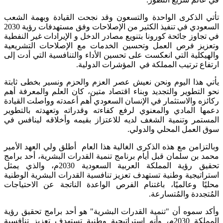
تأتي الذكرى الواحدة والتسعون وقد نجحت القيادة وبهمة الشعب
السعودي في تنفيذ الكثير من الإصلاحات وفق مستهدفات رؤية 2030
في تجاوز جائحة كورونا بتنويع مصادر الدخل و الإيرادات غير النفطية
وتعزيز فرص العمل وتحسين الخدمات مع الإصلاحات التشريعية
والهيكلية التي انعكست على تحسين الأداء والتنافسية التي أدت إلى
ارتفاع ترتيب المملكة في المؤشرات الدولية.
يأتي هذا اليوم ونحن نعيش عصر العزم والحزم ونسير بخطى ثابتة
نحو التطوير والتجديد وبناء اقتصاد متين، كان العلم والمعرفة أهم
ركائزه والاستثمار في الإنسان السعودي أهم أعمدته وواصلت القيادة
دعمها المادي والمعنوي لرفع كفاءته وقدراته وتعهدته بالتطوير
المستمر وتنمية الشغف لديه للاعتزاز بقيمه وأخلاقه لينافس في
سوق العمل المحلي والدولي.
وبالتزامن مع هذه الذكرى الغالية هذا العام أطلق ولي العهد الأمير
محمد بن سلمان قبل أيام برنامج تنمية القدرات البشرية، أحد برامج
تحقيق رؤية المملكة العربية السعودية 2030م، والذي يمثل
استراتيجية وطنية تستهدف تعزيز تنافسية القدرات البشرية الوطنية
محليًا وعالميًا، باغتنام الفرص الواعدة الناتجة عن الاحتياجات
المُتجددة والمُتسارعة.
وأكد سموه أن "تنمية القدرات البشرية" هو أحد برامج تحقيق رؤية
المملكة 2030م، وأنه استراتيجية وطنية تستهدف تعزيز تنافسية