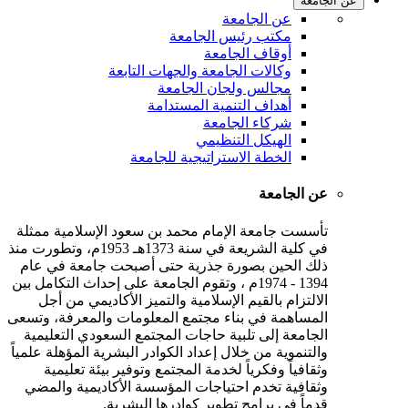
عن الجامعة
عن الجامعة
مكتب رئيس الجامعة
أوقاف الجامعة
وكالات الجامعة والجهات التابعة
مجالس ولجان الجامعة
أهداف التنمية المستدامة
شركاء الجامعة
الهيكل التنظيمي
الخطة الاستراتيجية للجامعة
عن الجامعة
تأسست جامعة الإمام محمد بن سعود الإسلامية ممثلة
في كلية الشريعة في سنة 1373هـ 1953م، وتطورت منذ
ذلك الحين بصورة جذرية حتى أصبحت جامعة في عام
1394 - 1974م ، وتقوم الجامعة على إحداث التكامل بين
الالتزام بالقيم الإسلامية والتميز الأكاديمي من أجل
المساهمة في بناء مجتمع المعلومات والمعرفة، وتسعى
الجامعة إلى تلبية حاجات المجتمع السعودي التعليمية
والتنموية من خلال إعداد الكوادر البشرية المؤهلة علمياً
وثقافياً وفكرياً لخدمة المجتمع وتوفير بيئة تعليمية
وثقافية تخدم احتياجات المؤسسة الأكاديمية والمضي
قدماً في برامج تطوير كوادرها البشرية.