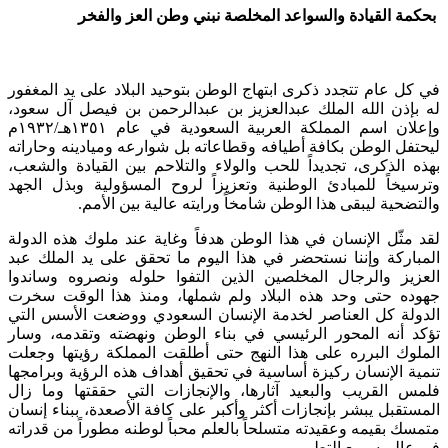
بحكمة القيادة والسواعد المخلصة نبني وطن العز والفخر
في كل عام تتجدد ذكرى ابتهاج الوطن بتوحيد البلاد على يد المغفور
له بإذن الله الملك عبدالعزيز بن عبدالرحمن بن فيصل آل سعود،
وإعلان اسم المملكة العربية السعودية في عام ١٣٥١هـ/١٩٣٢م
ليحتفل الوطن بكافة أطيافه وقطاعاته بل شوارعه وميادينه وحاراته
بهذه الذكرى، تجديداً للحب والولاء والتلاحم بين القيادة والشعب،
وترسيخاً للمبادئ الوطنية وتعزيزاً لروح المسؤولية وبذل الجهد
والتضحية ليبقى هذا الوطن شامخاً ورايته عالية بين الأمم.
لقد مثّل الإنسان في هذا الوطن هدفاً وغاية عند ملوك هذه الدولة
المباركة وإننا نستحضر في هذا اليوم ما تحقق على يد الملك عبد
العزيز والرجال المخلصين الذين التفوا حلوله ونصروه وساندوا
جهوده حتى وحد هذه البلاد ولم شملها، ومنذ هذا الوقت سخرت
الدولة كل العناصر لخدمة الإنسان السعودي ووضعت الأسس التي
تؤكد أنه المحور الرئيسي في بناء الوطن ونهضته وتقدمه، وسار
الملوك البرره على هذا النهج حتى أطلقت المملكة رؤيتها وجعلت
تنمية الإنسان ركيزة أساسية في تحقيق أهداف هذه الرؤية وبرامجها
فلمس القريب والبعيد آثارها، والإنجازات التي حققتها وما زال
المستقبل يبشر بإنجازات أكثر وأكبر على كافة الأصعدة، ببناء إنسان
متمسك بقيمه وعقيدته متسلحاً بالعلم محباً لوطنه مطوراً من قدراته
في عالم سريع التطور.