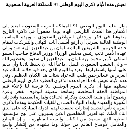
نعيش هذه الأيام ذكرى اليوم الوطني 91 للمملكة العربية السعودية
يطل علينا اليوم الوطني 91 للمملكة العربية السعودية ليعيد إلى
الأذهان هذا الحدث التاريخي الهام يوماُ محفوراُ في ذاكرة التاريخ
منقوشاُ في فكر ووجدان المواطن السعودي ، وبهذه المناسبة
الوطنية الغالية يسرني أن أرفع أسمى آيات التهاني والتبريكات لمقام
خادم الحرمين الشريفين الملك سلمان بن عبدالعزيز آل سعود وولي
عهده الأمين نائب رئيس مجلس الوزراء ووزير الدفاع صاحب السمو
الملكي الأمير محمد بن سلمان بن عبدالعزيز آل سعود –يحفظهم الله
– وإلى الشعب السعودي النبيل ، داعياً الله أن يحفظ بلادنا وأن يديم
عليها أمنها واستقرارها ، يعود بنا اليوم الذي وحد فيه جلالة الملك عبد
العزيز بن عبدالرحمن طيب الله ثراه شتات هذا الكيان العظيم . وفي
هذه الأيام تعيش بلادنا أجواء هذه الذكرى العطرة ذكرى اليوم الوطني
نستلهم منها أن ذكرى اليـوم الوطـني 91 فرصة لنا لإعلاء قيم
المواطنة الحقة المخلصة ‏وسانحة مضيئة للوقوف بفخر وعزة
وشموخ أمام هـيبة الحـدث وذكراه ‏الخـالدة وثماره العظيمة وانجازاته
الكبيرة والعديدة وابداء الـولاء الصـادق للقيادة الحكيمة وهذه الذكرى
‏العزيزة تأتي لتجسد إنجازات تحققت لهذه الدولة المباركة على ايدي
ابناء الملك عبدالعزيز ‏المخلصين الذين يسيرون على نهج مؤسسها
العظيم الذي تستمد من ‏الكتاب والسنة المطهرة ، و إن المتابع
والمتأمل لأوضاع العالم من حولنا ‏وما يشهده من إنتشار واسع