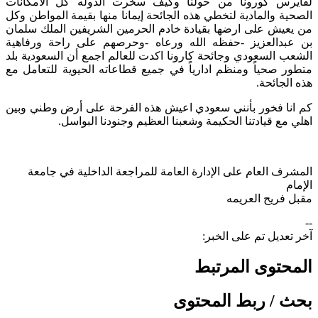
لفايرس كورونا من حولنا وكيف سخرت الدوله كل الامكانات
الصحية والمادية لتخطي هذه الجائحة إيمانا منها بقيمة المواطن وكل
من يعيش على ارضها بقيادة خادم الحرمين الشريفين الملك سلمان
بن عبدالعزيز -حفظه ‏الله ورعاه -وحرصهم على راحة ورفاهية
الشعب السعودي وجائحة كارونا اكدت للعالم اجمع أن السعودية بلد
متطور صحياً ومنظم ادارياً في جميع قطاعاته الحيوية للتعامل مع
هذه الجائحة.
كم انا فخور بأنني سعودي اعيش هذه الفرحة على أرض وطني وبين
اهلي مع قيادتنا الحكيمة وشعبنا العظيم وجنودنا البواسل.
المشرف العام على الإدارة العامة للمراجعة الداخلية في جامعة
الإمام
مقبل فريح العريمه​
--
آخر تعديل تم على الخبر:
المحتوى المرتبط
بحث / ربط المحتوى