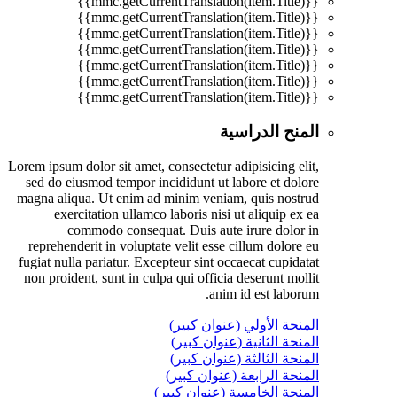
{{mmc.getCurrentTranslation(item.Title)}}
{{mmc.getCurrentTranslation(item.Title)}}
{{mmc.getCurrentTranslation(item.Title)}}
{{mmc.getCurrentTranslation(item.Title)}}
{{mmc.getCurrentTranslation(item.Title)}}
{{mmc.getCurrentTranslation(item.Title)}}
{{mmc.getCurrentTranslation(item.Title)}}
المنح الدراسية
Lorem ipsum dolor sit amet, consectetur adipisicing elit,
sed do eiusmod tempor incididunt ut labore et dolore
magna aliqua. Ut enim ad minim veniam, quis nostrud
exercitation ullamco laboris nisi ut aliquip ex ea
commodo consequat. Duis aute irure dolor in
reprehenderit in voluptate velit esse cillum dolore eu
fugiat nulla pariatur. Excepteur sint occaecat cupidatat
non proident, sunt in culpa qui officia deserunt mollit
anim id est laborum.
المنحة الأولي (عنوان كبير)
المنحة الثانية (عنوان كبير)
المنحة الثالثة (عنوان كبير)
المنحة الرابعة (عنوان كبير)
المنحة الخامسة (عنوان كبير)