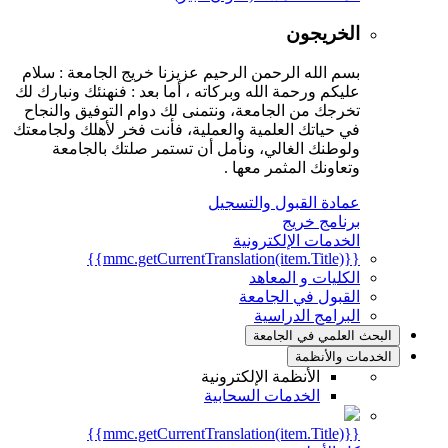
الخريجون
بسم الله الرحمن الرحيم عزيزنا خريج الجامعة : سلام
عليكم ورحمة الله وبركاته ، أما بعد : فنهنئك ونبارك لك
تخرجك من الجامعة، ونتمنى لك دوام التوفيق والنجاح
في حياتك العلمية والعملية، فأنت فخر لأهلك ولجامعتك
ولوطنك الغالي، ونأمل أن تستمر صلتك بالجامعة
وتعاونك المثمر معها .
عمادة القبول والتسجيل
برنامج خريج
الخدمات الإلكترونية
{{mmc.getCurrentTranslation(item.Title)}}
الكليات و المعاهد
القبول في الجامعة
البرامج الدراسية
البحث العلمي في الجامعة
الخدمات والأنظمة
الأنظمة الإلكترونية
الخدمات السحابية
{{mmc.getCurrentTranslation(item.Title)}}