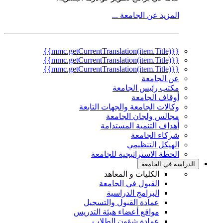
المزيد عن الجامعة ...
{{mmc.getCurrentTranslation(item.Title)}}
{{mmc.getCurrentTranslation(item.Title)}}
{{mmc.getCurrentTranslation(item.Title)}}
عن الجامعة
مكتب رئيس الجامعة
أوقاف الجامعة
وكالات الجامعة والجهات التابعة
مجالس ولجان الجامعة
أهداف التنمية المستدامة
شركاء الجامعة
الهيكل التنظيمي
الخطة الاستراتيجية للجامعة
الدراسة في الجامعة
الكليات و المعاهد
القبول في الجامعة
البرامج الدراسية
عمادة القبول والتسجيل
مواقع أعضاء هيئة التدريس
عمادة شؤون الطلاب