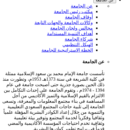
عن الجامعة
عن الجامعة
مكتب رئيس الجامعة
أوقاف الجامعة
وكالات الجامعة والجهات التابعة
مجالس ولجان الجامعة
أهداف التنمية المستدامة
شركاء الجامعة
الهيكل التنظيمي
الخطة الاستراتيجية للجامعة
عن الجامعة
تأسست جامعة الإمام محمد بن سعود الإسلامية ممثلة
في كلية الشريعة في سنة 1373هـ 1953م، وتطورت منذ
ذلك الحين بصورة جذرية حتى أصبحت جامعة في عام
1394 - 1974م ، وتقوم الجامعة على إحداث التكامل بين
الالتزام بالقيم الإسلامية والتميز الأكاديمي من أجل
المساهمة في بناء مجتمع المعلومات والمعرفة، وتسعى
الجامعة إلى تلبية حاجات المجتمع السعودي التعليمية
والتنموية من خلال إعداد الكوادر البشرية المؤهلة علمياً
وثقافياً وفكرياً لخدمة المجتمع وتوفير بيئة تعليمية
وثقافية تخدم احتياجات المؤسسة الأكاديمية والمضي
قدماً في برامج تطوير كوادرها البشرية.