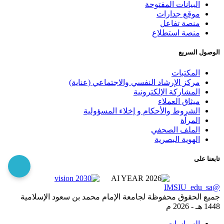
البيانات المفتوحة
موقع جدارات
منصة تفاعل
منصة استطلاع
الوصول السريع
المكتبات
مركز الإرشاد النفسي والاجتماعي (عناية)
المشاركة الإلكترونية
ميثاق العملاء
الشروط والأحكام و إخلاء المسؤولية
المرآة
الملف الصحفي
الهوية البصرية
تابعنا على
@IMSIU_edu_sa
جميع الحقوق محفوظة لجامعة الإمام محمد بن سعود الإسلامية
1448 هـ -
2026 م
السياسات