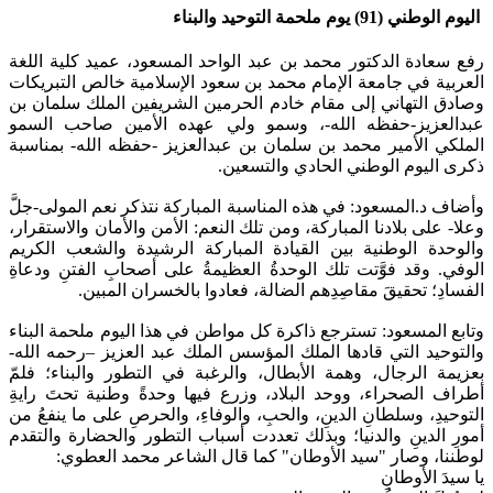
اليوم الوطني (91) يوم ملحمة التوحيد والبناء
رفع سعادة الدكتور محمد بن عبد الواحد المسعود، عميد كلية اللغة
العربية في جامعة الإمام محمد بن سعود الإسلامية خالص التبريكات
وصادق التهاني إلى مقام خادم الحرمين الشريفين الملك سلمان بن
عبدالعزيز-حفظه الله-، وسمو ولي عهده الأمين صاحب السمو
الملكي الأمير محمد بن سلمان بن عبدالعزيز -حفظه الله- بمناسبة
ذكرى اليوم الوطني الحادي والتسعين.
وأضاف د.المسعود: في هذه المناسبة المباركة نتذكر نعم المولى-جلَّ
وعلا- على بلادنا المباركة، ومن تلك النعم: الأمن والأمان والاستقرار،
والوحدة الوطنية بين القيادة المباركة الرشيدة والشعب الكريم
الوفي. وقد فوَّتت تلك الوحدةُ العظيمةُ على أصحابِ الفتنِ ودعاةِ
الفسادِ؛ تحقيقَ مقاصِدِهم الضالة، فعادوا بالخسران المبين.
وتابع المسعود: تسترجع ذاكرة كل مواطن في هذا اليوم ملحمة البناء
والتوحيد التي قادها الملك المؤسس الملك عبد العزيز –رحمه الله-
بعزيمة الرجال، وهمة الأبطال، والرغبة في التطور والبناء؛ فلمّ
أطراف الصحراء، ووحد البلاد، وزرع فيها وحدةً وطنية تحتَ رايةِ
التوحيدِ، وسلطانِ الدينِ، والحبِ، والوفاءِ، والحرصِ على ما ينفعُ من
أمورِ الدينِ والدنيا؛ وبذلك تعددت أسباب التطور والحضارة والتقدم
لوطننا، وصار "سيد الأوطان" كما قال الشاعر محمد العطوي:
يا سيدَ الأوطانِ