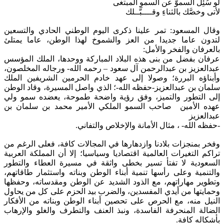
لو سُئِلَ السموُّ عن السموِ المبتغى
لأتى وخصَّك بالثناءِ وقــــبَّــلك
وقال المسعود: تمر علينا ذكرى اليوم الوطني الحادي والتسعين
لتدون عاما جديدا من العز والشموخ لهذا الوطن، عاما يمتلئ
بالعرفان والفخر والأمل:
عرفان بفضل من بنى هذه البلاد المباركة ووحدها، الملك المؤسس
عبدالعزيز بن عبدالرحمن آل سعود – رحمه الله- ورجاله المخلصون،
وأبناؤه البررة؛ وصولا إلى عهد خادم الحرمين الشريفين الملك
سلمان بن عبدالعزيز-حفظه الله-؛ الذي واصل المسيرة، وقاد الوطن
إلى التطور والتميز، وفق رؤية واضحة طموحة، يعضده سمو ولي
عهده الأمين صاحب السمو الملكي الأمير محمد بن سلمان بن
عبدالعزيز
-حفظه الله- ، مثال الأمانة والإخلاص والتفاني.
وفخر بمنجزات بلادنا وازدهارها في المجالات كافة، فعلى الرغم من
تراكم التغيرات العالمية اقتصاديا وسياسيا؛ إلا أن المملكة العربية
السعودية لا تفتأ تسير بخطى واثقة في مسيرة العطاء والتطور
والتنمية وعلى رأسها تنمية أبناء الوطن وبناته واستثمار طاقاتهم،
وتطوير مهاراتهم، مع الذود الشديد عن الوطن ومقدساته، وحفظها
وحمايتها من أيدي المفسدين، والضرب بيد الحزم على كل من يحاول
النيل منه، مع الحرص على تحصين أبناء الوطن وبناته من الأفكار
الضالة المنحرفة الفاسدة، ونبذ العنف والتطرف والغلو والإرهاب
بأشكاله كافة.