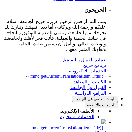
الخريجون
بسم الله الرحمن الرحيم عزيزنا خريج الجامعة : سلام
عليكم ورحمة الله وبركاته ، أما بعد : فنهنئك ونبارك لك
تخرجك من الجامعة، ونتمنى لك دوام التوفيق والنجاح
في حياتك العلمية والعملية، فأنت فخر لأهلك ولجامعتك
ولوطنك الغالي، ونأمل أن تستمر صلتك بالجامعة
وتعاونك المثمر معها .
عمادة القبول والتسجيل
برنامج خريج
الخدمات الإلكترونية
{{mmc.getCurrentTranslation(item.Title)}}
الكليات و المعاهد
القبول في الجامعة
البرامج الدراسية
البحث العلمي في الجامعة
الخدمات والأنظمة
الأنظمة الإلكترونية
الخدمات السحابية
{{mmc.getCurrentTranslation(item.Title)}}