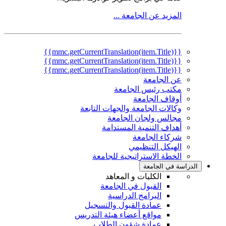
المزيد عن الجامعة ...
{{mmc.getCurrentTranslation(item.Title)}}
{{mmc.getCurrentTranslation(item.Title)}}
{{mmc.getCurrentTranslation(item.Title)}}
عن الجامعة
مكتب رئيس الجامعة
أوقاف الجامعة
وكالات الجامعة والجهات التابعة
مجالس ولجان الجامعة
أهداف التنمية المستدامة
شركاء الجامعة
الهيكل التنظيمي
الخطة الاستراتيجية للجامعة
الدراسة في الجامعة
الكليات و المعاهد
القبول في الجامعة
البرامج الدراسية
عمادة القبول والتسجيل
مواقع أعضاء هيئة التدريس
عمادة شؤون الطلاب