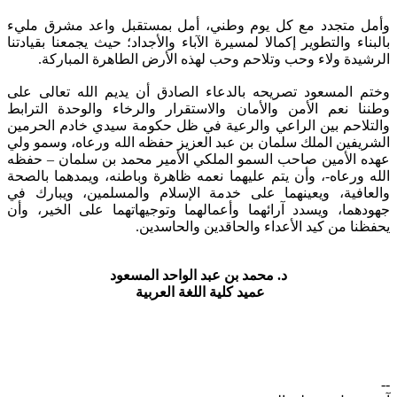
وأمل متجدد مع كل يوم وطني، أمل بمستقبل واعد مشرق مليء
بالبناء والتطوير إكمالا لمسيرة الآباء والأجداد؛ حيث يجمعنا بقيادتنا
الرشيدة ولاء وحب وتلاحم وحب لهذه الأرض الطاهرة المباركة.
وختم المسعود تصريحه بالدعاء الصادق أن يديم الله تعالى على
وطننا نعم الأمن والأمان والاستقرار والرخاء والوحدة الترابط
والتلاحم بين الراعي والرعية في ظل حكومة سيدي خادم الحرمين
الشريفين الملك سلمان بن عبد العزيز حفظه الله ورعاه، وسمو ولي
عهده الأمين صاحب السمو الملكي الأمير محمد بن سلمان – حفظه
الله ورعاه-، وأن يتم عليهما نعمه ظاهرة وباطنه، ويمدهما بالصحة
والعافية، ويعينهما على خدمة الإسلام والمسلمين، ويبارك في
جهودهما، ويسدد آرائهما وأعمالهما وتوجيهاتهما على الخير، وأن
يحفظنا من كيد الأعداء والحاقدين والحاسدين.
د. محمد بن عبد الواحد المسعود
عميد كلية اللغة العربية
--