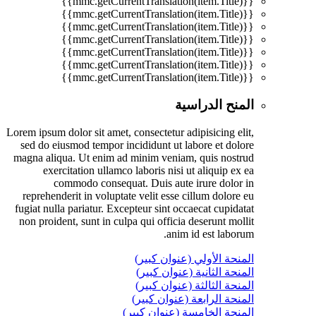
{{mmc.getCurrentTranslation(item.Title)}}
{{mmc.getCurrentTranslation(item.Title)}}
{{mmc.getCurrentTranslation(item.Title)}}
{{mmc.getCurrentTranslation(item.Title)}}
{{mmc.getCurrentTranslation(item.Title)}}
{{mmc.getCurrentTranslation(item.Title)}}
{{mmc.getCurrentTranslation(item.Title)}}
المنح الدراسية
Lorem ipsum dolor sit amet, consectetur adipisicing elit,
sed do eiusmod tempor incididunt ut labore et dolore
magna aliqua. Ut enim ad minim veniam, quis nostrud
exercitation ullamco laboris nisi ut aliquip ex ea
commodo consequat. Duis aute irure dolor in
reprehenderit in voluptate velit esse cillum dolore eu
fugiat nulla pariatur. Excepteur sint occaecat cupidatat
non proident, sunt in culpa qui officia deserunt mollit
anim id est laborum.
المنحة الأولي (عنوان كبير)
المنحة الثانية (عنوان كبير)
المنحة الثالثة (عنوان كبير)
المنحة الرابعة (عنوان كبير)
المنحة الخامسة (عنوان كبير)