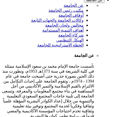
عن الجامعة
عن الجامعة
مكتب رئيس الجامعة
أوقاف الجامعة
وكالات الجامعة والجهات التابعة
مجالس ولجان الجامعة
أهداف التنمية المستدامة
شركاء الجامعة
الهيكل التنظيمي
الخطة الاستراتيجية للجامعة
عن الجامعة
تأسست جامعة الإمام محمد بن سعود الإسلامية ممثلة
في كلية الشريعة في سنة 1373هـ 1953م، وتطورت منذ
ذلك الحين بصورة جذرية حتى أصبحت جامعة في عام
1394 - 1974م ، وتقوم الجامعة على إحداث التكامل بين
الالتزام بالقيم الإسلامية والتميز الأكاديمي من أجل
المساهمة في بناء مجتمع المعلومات والمعرفة، وتسعى
الجامعة إلى تلبية حاجات المجتمع السعودي التعليمية
والتنموية من خلال إعداد الكوادر البشرية المؤهلة علمياً
وثقافياً وفكرياً لخدمة المجتمع وتوفير بيئة تعليمية
وثقافية تخدم احتياجات المؤسسة الأكاديمية والمضي
قدماً في برامج تطوير كوادرها البشرية.