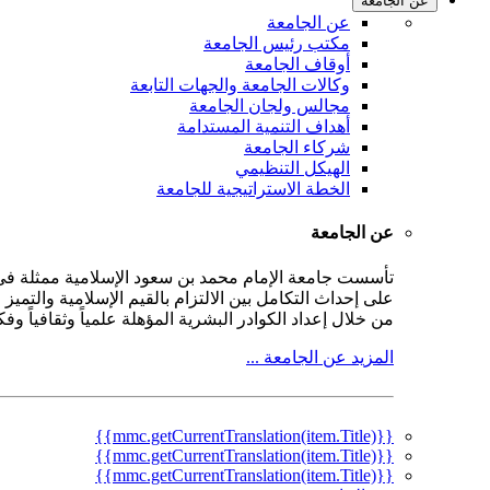
عن الجامعة
عن الجامعة
مكتب رئيس الجامعة
أوقاف الجامعة
وكالات الجامعة والجهات التابعة
مجالس ولجان الجامعة
أهداف التنمية المستدامة
شركاء الجامعة
الهيكل التنظيمي
الخطة الاستراتيجية للجامعة
عن الجامعة
على إحداث التكامل بين الالتزام بالقيم الإسلامية والتمي
من خلال إعداد الكوادر البشرية المؤهلة علمياً وثقافياً و
المزيد عن الجامعة ...
{{mmc.getCurrentTranslation(item.Title)}}
{{mmc.getCurrentTranslation(item.Title)}}
{{mmc.getCurrentTranslation(item.Title)}}