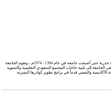
تأسست جامعة الإمام محمد بن سعود الإسلامية ممثلة في كلية الشريعة في سنة 1373هـ 1953م، وتطورت منذ ذلك الحين بصورة جذرية حتى أصبحت جامعة في عام 1394 - 1974م ، وتقوم الجامعة
ى الجامعة إلى تلبية حاجات المجتمع السعودي التعليمية والتنموية
سة الأكاديمية والمضي قدماً في برامج تطوير كوادرها البشرية.