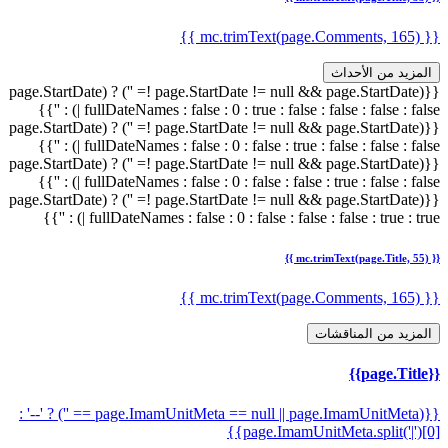
{{ mc.trimText(page.Comments, 165) }}
المزيد من الأحداث
{{(page.StartDate != null && page.StartDate != '') ? (page.StartDate
| fullDateNames : false : 0 : true : false : false : false : false) : ''}}
{{(page.StartDate != null && page.StartDate != '') ? (page.StartDate
| fullDateNames : false : 0 : false : true : false : false : false) : ''}}
{{(page.StartDate != null && page.StartDate != '') ? (page.StartDate
| fullDateNames : false : 0 : false : false : true : false : false) : ''}}
{{(page.StartDate != null && page.StartDate != '') ? (page.StartDate
| fullDateNames : false : 0 : false : false : false : true : true) : ''}}
{{ mc.trimText(page.Title, 55) }}
{{ mc.trimText(page.Comments, 165) }}
المزيد من المناقشات
{{page.Title}}
{{(page.ImamUnitMeta == null || page.ImamUnitMeta == '') ? '--' :
page.ImamUnitMeta.split('|')[0]}}