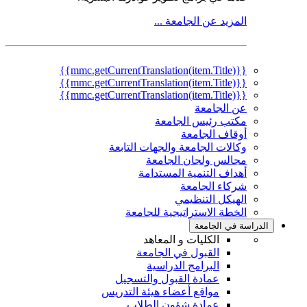
المزيد عن الجامعة ...
{{mmc.getCurrentTranslation(item.Title)}}
{{mmc.getCurrentTranslation(item.Title)}}
{{mmc.getCurrentTranslation(item.Title)}}
عن الجامعة
مكتب رئيس الجامعة
أوقاف الجامعة
وكالات الجامعة والجهات التابعة
مجالس ولجان الجامعة
أهداف التنمية المستدامة
شركاء الجامعة
الهيكل التنظيمي
الخطة الاستراتيجية للجامعة
الدراسة في الجامعة
الكليات و المعاهد
القبول في الجامعة
البرامج الدراسية
عمادة القبول والتسجيل
مواقع أعضاء هيئة التدريس
عمادة شؤون الطلاب