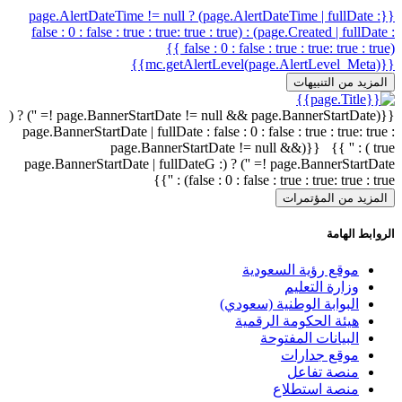
{{page.AlertDateTime != null ? (page.AlertDateTime | fullDate :
false : 0 : false : true : true: true : true) : (page.Created | fullDate :
false : 0 : false : true : true: true : true) }}
{{mc.getAlertLevel(page.AlertLevel_Meta)}}
المزيد من التنبيهات
{{(page.BannerStartDate != null && page.BannerStartDate != '') ? (
page.BannerStartDate | fullDate : false : 0 : false : true : true: true :
true ) : '' }} {{(page.BannerStartDate != null &&
page.BannerStartDate != '') ? (page.BannerStartDate | fullDateG :
false : 0 : false : true : true: true : true) : ''}}
المزيد من المؤتمرات
الروابط الهامة
موقع رؤية السعودية
وزارة التعليم
البوابة الوطنية (سعودي)
هيئة الحكومة الرقمية
البيانات المفتوحة
موقع جدارات
منصة تفاعل
منصة استطلاع