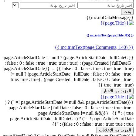
بحث
{{mc.noDataMessage}}
{{ mc.trimText(page.Title, 85) }}
{{ mc.trimText(page.Comments, 140) }}
{{page.ArticleStartDate != null ? (page.ArticleStartDate | fullDateG
: false : 0 : false : true : true: true : true) : (page.Created | fullDateG :
false : 0 : false : true : true: true : true) }} - {{page.ArticleStartDate
!= null ? (page.ArticleStartDate | fullDate : false : 0 : false : true :
true: true : true) : (page.Created | fullDate : false : 0 : false : true :
true: true : true) }}
المزيد من الأخبار
{{(page.ArticleStartDate != null && page.ArticleStartDate != '') ? (
page.ArticleStartDate | fullDate : false : 0 : false : true : true: true :
true ) : '' }} {{(page.ArticleStartDate != null &&
page.ArticleStartDate != '') ? (page.ArticleStartDate | fullDateG :
false : 0 : false : true : true: true : true) : ''}}
المزيد من الإعلانات
{{(page.StartDate != null && page.StartDate != '') ? (page.StartDate