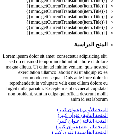
{{mmc.getCurrentTranslation(item.Title)}}
{{mmc.getCurrentTranslation(item.Title)}}
{{mmc.getCurrentTranslation(item.Title)}}
{{mmc.getCurrentTranslation(item.Title)}}
{{mmc.getCurrentTranslation(item.Title)}}
{{mmc.getCurrentTranslation(item.Title)}}
{{mmc.getCurrentTranslation(item.Title)}}
المنح الدراسية
Lorem ipsum dolor sit amet, consectetur adipisicing elit,
sed do eiusmod tempor incididunt ut labore et dolore
magna aliqua. Ut enim ad minim veniam, quis nostrud
exercitation ullamco laboris nisi ut aliquip ex ea
commodo consequat. Duis aute irure dolor in
reprehenderit in voluptate velit esse cillum dolore eu
fugiat nulla pariatur. Excepteur sint occaecat cupidatat
non proident, sunt in culpa qui officia deserunt mollit
anim id est laborum.
المنحة الأولي (عنوان كبير)
المنحة الثانية (عنوان كبير)
المنحة الثالثة (عنوان كبير)
المنحة الرابعة (عنوان كبير)
المنحة الخامسة (عنوان كبير)