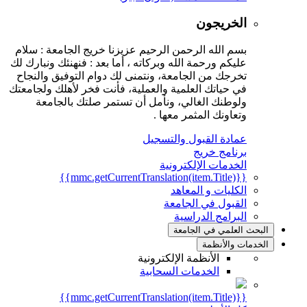
الخريجون
بسم الله الرحمن الرحيم عزيزنا خريج الجامعة : سلام
عليكم ورحمة الله وبركاته ، أما بعد : فنهنئك ونبارك لك
تخرجك من الجامعة، ونتمنى لك دوام التوفيق والنجاح
في حياتك العلمية والعملية، فأنت فخر لأهلك ولجامعتك
ولوطنك الغالي، ونأمل أن تستمر صلتك بالجامعة
وتعاونك المثمر معها .
عمادة القبول والتسجيل
برنامج خريج
الخدمات الإلكترونية
{{mmc.getCurrentTranslation(item.Title)}}
الكليات و المعاهد
القبول في الجامعة
البرامج الدراسية
البحث العلمي في الجامعة
الخدمات والأنظمة
الأنظمة الإلكترونية
الخدمات السحابية
{{mmc.getCurrentTranslation(item.Title)}}