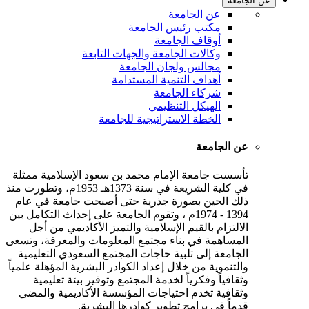
عن الجامعة
عن الجامعة
مكتب رئيس الجامعة
أوقاف الجامعة
وكالات الجامعة والجهات التابعة
مجالس ولجان الجامعة
أهداف التنمية المستدامة
شركاء الجامعة
الهيكل التنظيمي
الخطة الاستراتيجية للجامعة
عن الجامعة
تأسست جامعة الإمام محمد بن سعود الإسلامية ممثلة
في كلية الشريعة في سنة 1373هـ 1953م، وتطورت منذ
ذلك الحين بصورة جذرية حتى أصبحت جامعة في عام
1394 - 1974م ، وتقوم الجامعة على إحداث التكامل بين
الالتزام بالقيم الإسلامية والتميز الأكاديمي من أجل
المساهمة في بناء مجتمع المعلومات والمعرفة، وتسعى
الجامعة إلى تلبية حاجات المجتمع السعودي التعليمية
والتنموية من خلال إعداد الكوادر البشرية المؤهلة علمياً
وثقافياً وفكرياً لخدمة المجتمع وتوفير بيئة تعليمية
وثقافية تخدم احتياجات المؤسسة الأكاديمية والمضي
قدماً في برامج تطوير كوادرها البشرية.