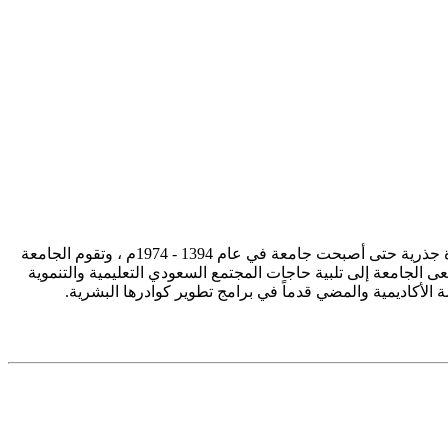
تأسست جامعة الإمام محمد بن سعود الإسلامية ممثلة في كلية الشريعة في سنة 1373هـ 1953م، وتطورت منذ ذلك الحين بصورة جذرية حتى أصبحت جامعة في عام 1394 - 1974م ، وتقوم الجامعة
ى الجامعة إلى تلبية حاجات المجتمع السعودي التعليمية والتنموية
سة الأكاديمية والمضي قدماً في برامج تطوير كوادرها البشرية.