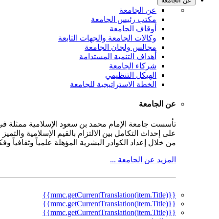
عن الجامعة
عن الجامعة
مكتب رئيس الجامعة
أوقاف الجامعة
وكالات الجامعة والجهات التابعة
مجالس ولجان الجامعة
أهداف التنمية المستدامة
شركاء الجامعة
الهيكل التنظيمي
الخطة الاستراتيجية للجامعة
عن الجامعة
على إحداث التكامل بين الالتزام بالقيم الإسلامية والتمي
من خلال إعداد الكوادر البشرية المؤهلة علمياً وثقافياً و
المزيد عن الجامعة ...
{{mmc.getCurrentTranslation(item.Title)}}
{{mmc.getCurrentTranslation(item.Title)}}
{{mmc.getCurrentTranslation(item.Title)}}