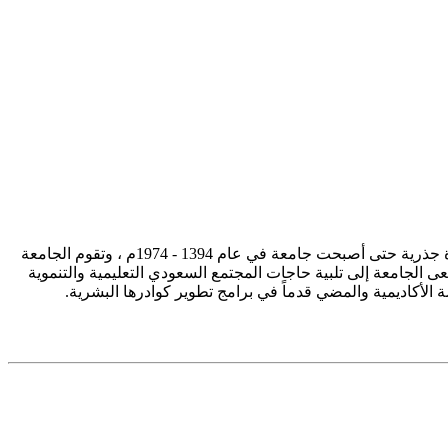
تأسست جامعة الإمام محمد بن سعود الإسلامية ممثلة في كلية الشريعة في سنة 1373هـ 1953م، وتطورت منذ ذلك الحين بصورة جذرية حتى أصبحت جامعة في عام 1394 - 1974م ، وتقوم الجامعة
ى الجامعة إلى تلبية حاجات المجتمع السعودي التعليمية والتنموية
سة الأكاديمية والمضي قدماً في برامج تطوير كوادرها البشرية.