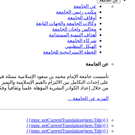
عن الجامعة
عن الجامعة
مكتب رئيس الجامعة
أوقاف الجامعة
وكالات الجامعة والجهات التابعة
مجالس ولجان الجامعة
أهداف التنمية المستدامة
شركاء الجامعة
الهيكل التنظيمي
الخطة الاستراتيجية للجامعة
عن الجامعة
على إحداث التكامل بين الالتزام بالقيم الإسلامية والتمي
من خلال إعداد الكوادر البشرية المؤهلة علمياً وثقافياً و
المزيد عن الجامعة ...
{{mmc.getCurrentTranslation(item.Title)}}
{{mmc.getCurrentTranslation(item.Title)}}
{{mmc.getCurrentTranslation(item.Title)}}