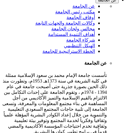
عن الجامعة
عن الجامعة
مكتب رئيس الجامعة
أوقاف الجامعة
وكالات الجامعة والجهات التابعة
مجالس ولجان الجامعة
أهداف التنمية المستدامة
شركاء الجامعة
الهيكل التنظيمي
الخطة الاستراتيجية للجامعة
عن الجامعة
تأسست جامعة الإمام محمد بن سعود الإسلامية ممثلة
في كلية الشريعة في سنة 1373هـ 1953م، وتطورت منذ
ذلك الحين بصورة جذرية حتى أصبحت جامعة في عام
1394 - 1974م ، وتقوم الجامعة على إحداث التكامل بين
الالتزام بالقيم الإسلامية والتميز الأكاديمي من أجل
المساهمة في بناء مجتمع المعلومات والمعرفة، وتسعى
الجامعة إلى تلبية حاجات المجتمع السعودي التعليمية
والتنموية من خلال إعداد الكوادر البشرية المؤهلة علمياً
وثقافياً وفكرياً لخدمة المجتمع وتوفير بيئة تعليمية
وثقافية تخدم احتياجات المؤسسة الأكاديمية والمضي
قدماً في برامج تطوير كوادرها البشرية.