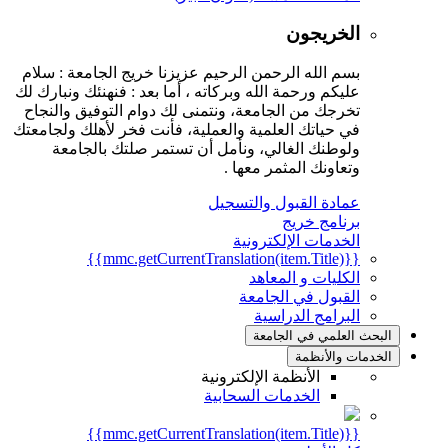
الخريجون
بسم الله الرحمن الرحيم عزيزنا خريج الجامعة : سلام
عليكم ورحمة الله وبركاته ، أما بعد : فنهنئك ونبارك لك
تخرجك من الجامعة، ونتمنى لك دوام التوفيق والنجاح
في حياتك العلمية والعملية، فأنت فخر لأهلك ولجامعتك
ولوطنك الغالي، ونأمل أن تستمر صلتك بالجامعة
وتعاونك المثمر معها .
عمادة القبول والتسجيل
برنامج خريج
الخدمات الإلكترونية
{{mmc.getCurrentTranslation(item.Title)}}
الكليات و المعاهد
القبول في الجامعة
البرامج الدراسية
البحث العلمي في الجامعة
الخدمات والأنظمة
الأنظمة الإلكترونية
الخدمات السحابية
{{mmc.getCurrentTranslation(item.Title)}}