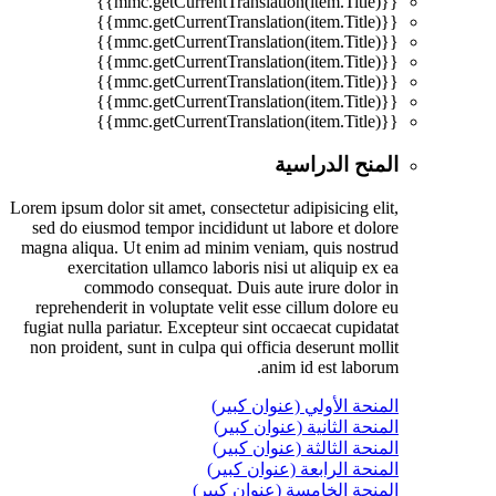
{{mmc.getCurrentTranslation(item.Title)}}
{{mmc.getCurrentTranslation(item.Title)}}
{{mmc.getCurrentTranslation(item.Title)}}
{{mmc.getCurrentTranslation(item.Title)}}
{{mmc.getCurrentTranslation(item.Title)}}
{{mmc.getCurrentTranslation(item.Title)}}
{{mmc.getCurrentTranslation(item.Title)}}
المنح الدراسية
Lorem ipsum dolor sit amet, consectetur adipisicing elit,
sed do eiusmod tempor incididunt ut labore et dolore
magna aliqua. Ut enim ad minim veniam, quis nostrud
exercitation ullamco laboris nisi ut aliquip ex ea
commodo consequat. Duis aute irure dolor in
reprehenderit in voluptate velit esse cillum dolore eu
fugiat nulla pariatur. Excepteur sint occaecat cupidatat
non proident, sunt in culpa qui officia deserunt mollit
anim id est laborum.
المنحة الأولي (عنوان كبير)
المنحة الثانية (عنوان كبير)
المنحة الثالثة (عنوان كبير)
المنحة الرابعة (عنوان كبير)
المنحة الخامسة (عنوان كبير)