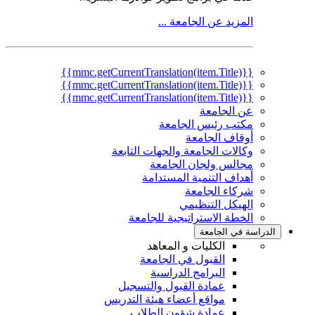
المزيد عن الجامعة ...
{{mmc.getCurrentTranslation(item.Title)}}
{{mmc.getCurrentTranslation(item.Title)}}
{{mmc.getCurrentTranslation(item.Title)}}
عن الجامعة
مكتب رئيس الجامعة
أوقاف الجامعة
وكالات الجامعة والجهات التابعة
مجالس ولجان الجامعة
أهداف التنمية المستدامة
شركاء الجامعة
الهيكل التنظيمي
الخطة الاستراتيجية للجامعة
الدراسة في الجامعة
الكليات و المعاهد
القبول في الجامعة
البرامج الدراسية
عمادة القبول والتسجيل
مواقع أعضاء هيئة التدريس
عمادة شؤون الطلاب