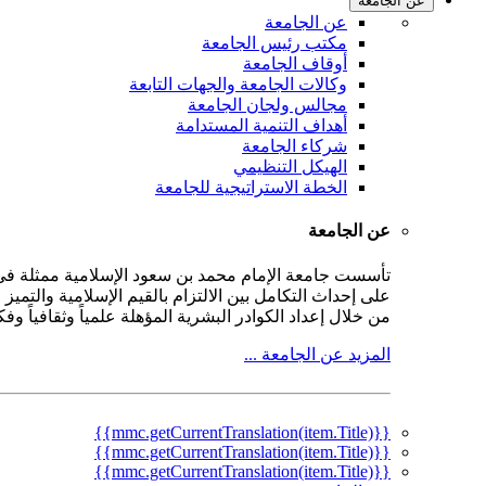
عن الجامعة
عن الجامعة
مكتب رئيس الجامعة
أوقاف الجامعة
وكالات الجامعة والجهات التابعة
مجالس ولجان الجامعة
أهداف التنمية المستدامة
شركاء الجامعة
الهيكل التنظيمي
الخطة الاستراتيجية للجامعة
عن الجامعة
على إحداث التكامل بين الالتزام بالقيم الإسلامية والتمي
من خلال إعداد الكوادر البشرية المؤهلة علمياً وثقافياً و
المزيد عن الجامعة ...
{{mmc.getCurrentTranslation(item.Title)}}
{{mmc.getCurrentTranslation(item.Title)}}
{{mmc.getCurrentTranslation(item.Title)}}