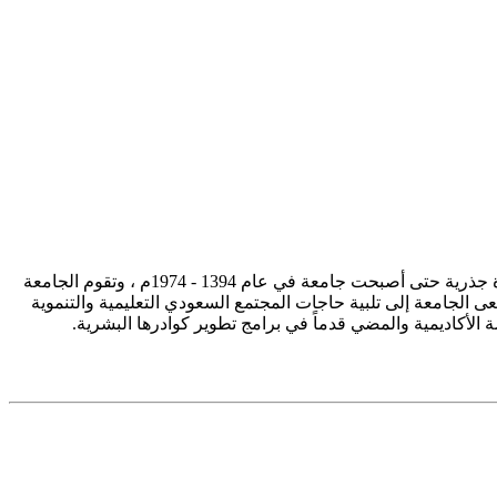
تأسست جامعة الإمام محمد بن سعود الإسلامية ممثلة في كلية الشريعة في سنة 1373هـ 1953م، وتطورت منذ ذلك الحين بصورة جذرية حتى أصبحت جامعة في عام 1394 - 1974م ، وتقوم الجامعة
ى الجامعة إلى تلبية حاجات المجتمع السعودي التعليمية والتنموية
سة الأكاديمية والمضي قدماً في برامج تطوير كوادرها البشرية.