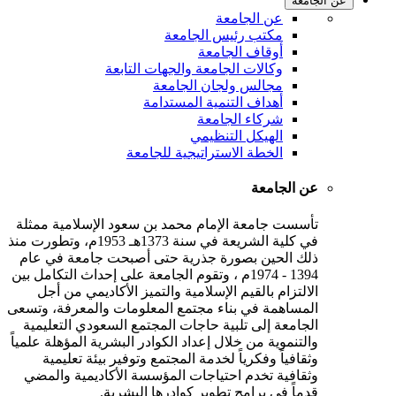
عن الجامعة
عن الجامعة
مكتب رئيس الجامعة
أوقاف الجامعة
وكالات الجامعة والجهات التابعة
مجالس ولجان الجامعة
أهداف التنمية المستدامة
شركاء الجامعة
الهيكل التنظيمي
الخطة الاستراتيجية للجامعة
عن الجامعة
تأسست جامعة الإمام محمد بن سعود الإسلامية ممثلة
في كلية الشريعة في سنة 1373هـ 1953م، وتطورت منذ
ذلك الحين بصورة جذرية حتى أصبحت جامعة في عام
1394 - 1974م ، وتقوم الجامعة على إحداث التكامل بين
الالتزام بالقيم الإسلامية والتميز الأكاديمي من أجل
المساهمة في بناء مجتمع المعلومات والمعرفة، وتسعى
الجامعة إلى تلبية حاجات المجتمع السعودي التعليمية
والتنموية من خلال إعداد الكوادر البشرية المؤهلة علمياً
وثقافياً وفكرياً لخدمة المجتمع وتوفير بيئة تعليمية
وثقافية تخدم احتياجات المؤسسة الأكاديمية والمضي
قدماً في برامج تطوير كوادرها البشرية.