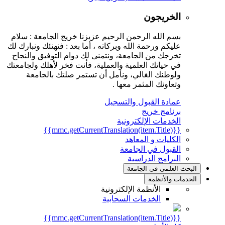
الخريجون
بسم الله الرحمن الرحيم عزيزنا خريج الجامعة : سلام
عليكم ورحمة الله وبركاته ، أما بعد : فنهنئك ونبارك لك
تخرجك من الجامعة، ونتمنى لك دوام التوفيق والنجاح
في حياتك العلمية والعملية، فأنت فخر لأهلك ولجامعتك
ولوطنك الغالي، ونأمل أن تستمر صلتك بالجامعة
وتعاونك المثمر معها .
عمادة القبول والتسجيل
برنامج خريج
الخدمات الإلكترونية
{{mmc.getCurrentTranslation(item.Title)}}
الكليات و المعاهد
القبول في الجامعة
البرامج الدراسية
البحث العلمي في الجامعة
الخدمات والأنظمة
الأنظمة الإلكترونية
الخدمات السحابية
{{mmc.getCurrentTranslation(item.Title)}}