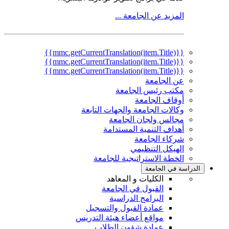
المزيد عن الجامعة ...
{{mmc.getCurrentTranslation(item.Title)}}
{{mmc.getCurrentTranslation(item.Title)}}
{{mmc.getCurrentTranslation(item.Title)}}
عن الجامعة
مكتب رئيس الجامعة
أوقاف الجامعة
وكالات الجامعة والجهات التابعة
مجالس ولجان الجامعة
أهداف التنمية المستدامة
شركاء الجامعة
الهيكل التنظيمي
الخطة الاستراتيجية للجامعة
الدراسة في الجامعة
الكليات و المعاهد
القبول في الجامعة
البرامج الدراسية
عمادة القبول والتسجيل
مواقع أعضاء هيئة التدريس
عمادة شؤون الطلاب