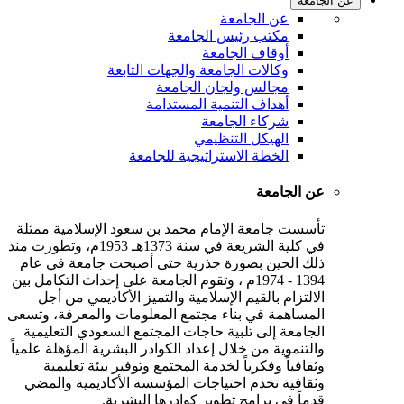
عن الجامعة
عن الجامعة
مكتب رئيس الجامعة
أوقاف الجامعة
وكالات الجامعة والجهات التابعة
مجالس ولجان الجامعة
أهداف التنمية المستدامة
شركاء الجامعة
الهيكل التنظيمي
الخطة الاستراتيجية للجامعة
عن الجامعة
تأسست جامعة الإمام محمد بن سعود الإسلامية ممثلة
في كلية الشريعة في سنة 1373هـ 1953م، وتطورت منذ
ذلك الحين بصورة جذرية حتى أصبحت جامعة في عام
1394 - 1974م ، وتقوم الجامعة على إحداث التكامل بين
الالتزام بالقيم الإسلامية والتميز الأكاديمي من أجل
المساهمة في بناء مجتمع المعلومات والمعرفة، وتسعى
الجامعة إلى تلبية حاجات المجتمع السعودي التعليمية
والتنموية من خلال إعداد الكوادر البشرية المؤهلة علمياً
وثقافياً وفكرياً لخدمة المجتمع وتوفير بيئة تعليمية
وثقافية تخدم احتياجات المؤسسة الأكاديمية والمضي
قدماً في برامج تطوير كوادرها البشرية.