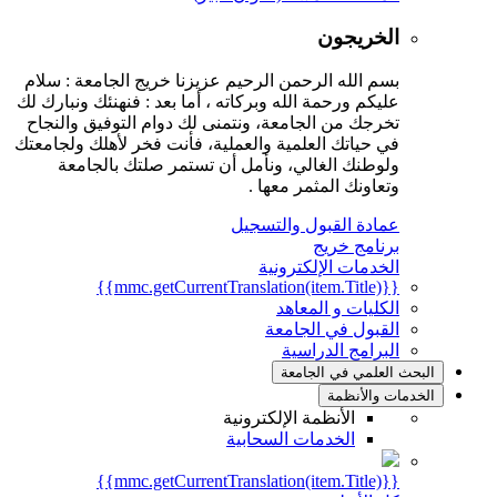
الخريجون
بسم الله الرحمن الرحيم عزيزنا خريج الجامعة : سلام
عليكم ورحمة الله وبركاته ، أما بعد : فنهنئك ونبارك لك
تخرجك من الجامعة، ونتمنى لك دوام التوفيق والنجاح
في حياتك العلمية والعملية، فأنت فخر لأهلك ولجامعتك
ولوطنك الغالي، ونأمل أن تستمر صلتك بالجامعة
وتعاونك المثمر معها .
عمادة القبول والتسجيل
برنامج خريج
الخدمات الإلكترونية
{{mmc.getCurrentTranslation(item.Title)}}
الكليات و المعاهد
القبول في الجامعة
البرامج الدراسية
البحث العلمي في الجامعة
الخدمات والأنظمة
الأنظمة الإلكترونية
الخدمات السحابية
{{mmc.getCurrentTranslation(item.Title)}}