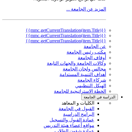
المزيد عن الجامعة ...
{{mmc.getCurrentTranslation(item.Title)}}
{{mmc.getCurrentTranslation(item.Title)}}
{{mmc.getCurrentTranslation(item.Title)}}
عن الجامعة
مكتب رئيس الجامعة
أوقاف الجامعة
وكالات الجامعة والجهات التابعة
مجالس ولجان الجامعة
أهداف التنمية المستدامة
شركاء الجامعة
الهيكل التنظيمي
الخطة الاستراتيجية للجامعة
الدراسة في الجامعة
الكليات و المعاهد
القبول في الجامعة
البرامج الدراسية
عمادة القبول والتسجيل
مواقع أعضاء هيئة التدريس
عمادة شؤون الطلاب