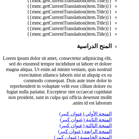
{{mmc.getCurrentTranslation(item.Title)}}
{{mmc.getCurrentTranslation(item.Title)}}
{{mmc.getCurrentTranslation(item.Title)}}
{{mmc.getCurrentTranslation(item.Title)}}
{{mmc.getCurrentTranslation(item.Title)}}
{{mmc.getCurrentTranslation(item.Title)}}
{{mmc.getCurrentTranslation(item.Title)}}
المنح الدراسية
Lorem ipsum dolor sit amet, consectetur adipisicing elit,
sed do eiusmod tempor incididunt ut labore et dolore
magna aliqua. Ut enim ad minim veniam, quis nostrud
exercitation ullamco laboris nisi ut aliquip ex ea
commodo consequat. Duis aute irure dolor in
reprehenderit in voluptate velit esse cillum dolore eu
fugiat nulla pariatur. Excepteur sint occaecat cupidatat
non proident, sunt in culpa qui officia deserunt mollit
anim id est laborum.
المنحة الأولي (عنوان كبير)
المنحة الثانية (عنوان كبير)
المنحة الثالثة (عنوان كبير)
المنحة الرابعة (عنوان كبير)
المنحة الخامسة (عنوان كبير)