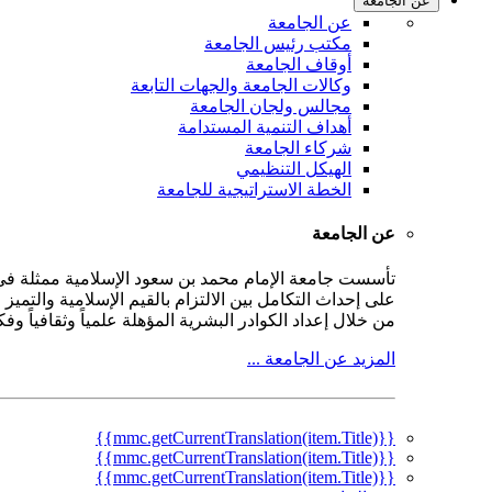
عن الجامعة
عن الجامعة
مكتب رئيس الجامعة
أوقاف الجامعة
وكالات الجامعة والجهات التابعة
مجالس ولجان الجامعة
أهداف التنمية المستدامة
شركاء الجامعة
الهيكل التنظيمي
الخطة الاستراتيجية للجامعة
عن الجامعة
على إحداث التكامل بين الالتزام بالقيم الإسلامية والتمي
من خلال إعداد الكوادر البشرية المؤهلة علمياً وثقافياً و
المزيد عن الجامعة ...
{{mmc.getCurrentTranslation(item.Title)}}
{{mmc.getCurrentTranslation(item.Title)}}
{{mmc.getCurrentTranslation(item.Title)}}