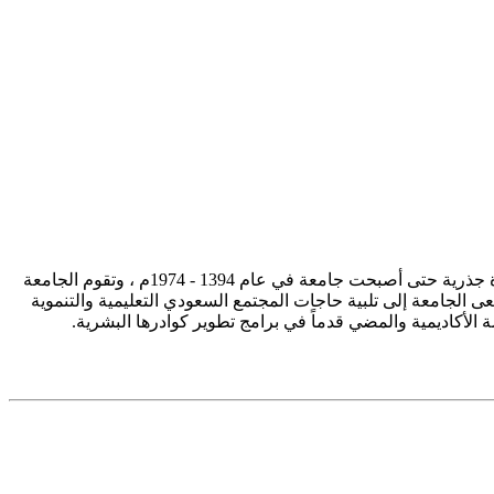
تأسست جامعة الإمام محمد بن سعود الإسلامية ممثلة في كلية الشريعة في سنة 1373هـ 1953م، وتطورت منذ ذلك الحين بصورة جذرية حتى أصبحت جامعة في عام 1394 - 1974م ، وتقوم الجامعة
ى الجامعة إلى تلبية حاجات المجتمع السعودي التعليمية والتنموية
سة الأكاديمية والمضي قدماً في برامج تطوير كوادرها البشرية.