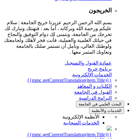
الخريجون
بسم الله الرحمن الرحيم عزيزنا خريج الجامعة : سلام
عليكم ورحمة الله وبركاته ، أما بعد : فنهنئك ونبارك لك
تخرجك من الجامعة، ونتمنى لك دوام التوفيق والنجاح
في حياتك العلمية والعملية، فأنت فخر لأهلك ولجامعتك
ولوطنك الغالي، ونأمل أن تستمر صلتك بالجامعة
وتعاونك المثمر معها .
عمادة القبول والتسجيل
برنامج خريج
الخدمات الإلكترونية
{{mmc.getCurrentTranslation(item.Title)}}
الكليات و المعاهد
القبول في الجامعة
البرامج الدراسية
البحث العلمي في الجامعة
الخدمات والأنظمة
الأنظمة الإلكترونية
الخدمات السحابية
{{mmc.getCurrentTranslation(item.Title)}}