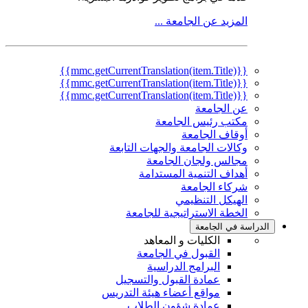
المزيد عن الجامعة ...
{{mmc.getCurrentTranslation(item.Title)}}
{{mmc.getCurrentTranslation(item.Title)}}
{{mmc.getCurrentTranslation(item.Title)}}
عن الجامعة
مكتب رئيس الجامعة
أوقاف الجامعة
وكالات الجامعة والجهات التابعة
مجالس ولجان الجامعة
أهداف التنمية المستدامة
شركاء الجامعة
الهيكل التنظيمي
الخطة الاستراتيجية للجامعة
الدراسة في الجامعة
الكليات و المعاهد
القبول في الجامعة
البرامج الدراسية
عمادة القبول والتسجيل
مواقع أعضاء هيئة التدريس
عمادة شؤون الطلاب