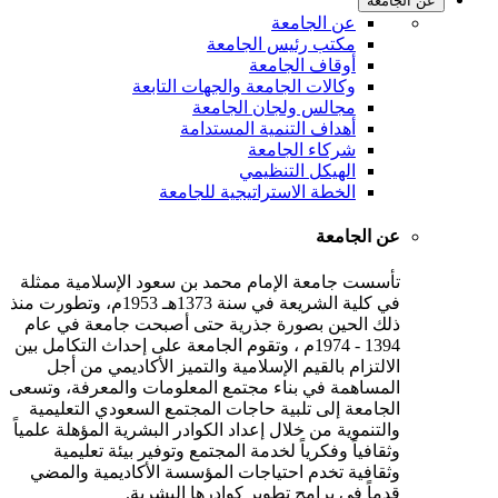
عن الجامعة
عن الجامعة
مكتب رئيس الجامعة
أوقاف الجامعة
وكالات الجامعة والجهات التابعة
مجالس ولجان الجامعة
أهداف التنمية المستدامة
شركاء الجامعة
الهيكل التنظيمي
الخطة الاستراتيجية للجامعة
عن الجامعة
تأسست جامعة الإمام محمد بن سعود الإسلامية ممثلة
في كلية الشريعة في سنة 1373هـ 1953م، وتطورت منذ
ذلك الحين بصورة جذرية حتى أصبحت جامعة في عام
1394 - 1974م ، وتقوم الجامعة على إحداث التكامل بين
الالتزام بالقيم الإسلامية والتميز الأكاديمي من أجل
المساهمة في بناء مجتمع المعلومات والمعرفة، وتسعى
الجامعة إلى تلبية حاجات المجتمع السعودي التعليمية
والتنموية من خلال إعداد الكوادر البشرية المؤهلة علمياً
وثقافياً وفكرياً لخدمة المجتمع وتوفير بيئة تعليمية
وثقافية تخدم احتياجات المؤسسة الأكاديمية والمضي
قدماً في برامج تطوير كوادرها البشرية.