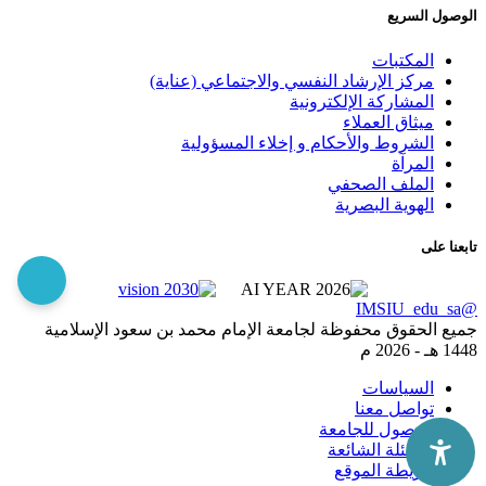
الوصول السريع
المكتبات
مركز الإرشاد النفسي والاجتماعي (عناية)
المشاركة الإلكترونية
ميثاق العملاء
الشروط والأحكام و إخلاء المسؤولية
المرآة
الملف الصحفي
الهوية البصرية
تابعنا على
@IMSIU_edu_sa
جميع الحقوق محفوظة لجامعة الإمام محمد بن سعود الإسلامية
1448 هـ -
2026 م
السياسات
تواصل معنا
الوصول للجامعة
الاسئلة الشائعة
خريطة الموقع