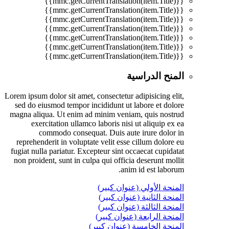
{{mmc.getCurrentTranslation(item.Title)}}
{{mmc.getCurrentTranslation(item.Title)}}
{{mmc.getCurrentTranslation(item.Title)}}
{{mmc.getCurrentTranslation(item.Title)}}
{{mmc.getCurrentTranslation(item.Title)}}
{{mmc.getCurrentTranslation(item.Title)}}
{{mmc.getCurrentTranslation(item.Title)}}
المنح الدراسية
Lorem ipsum dolor sit amet, consectetur adipisicing elit,
sed do eiusmod tempor incididunt ut labore et dolore
magna aliqua. Ut enim ad minim veniam, quis nostrud
exercitation ullamco laboris nisi ut aliquip ex ea
commodo consequat. Duis aute irure dolor in
reprehenderit in voluptate velit esse cillum dolore eu
fugiat nulla pariatur. Excepteur sint occaecat cupidatat
non proident, sunt in culpa qui officia deserunt mollit
anim id est laborum.
المنحة الأولي (عنوان كبير)
المنحة الثانية (عنوان كبير)
المنحة الثالثة (عنوان كبير)
المنحة الرابعة (عنوان كبير)
المنحة الخامسة (عنوان كبير)