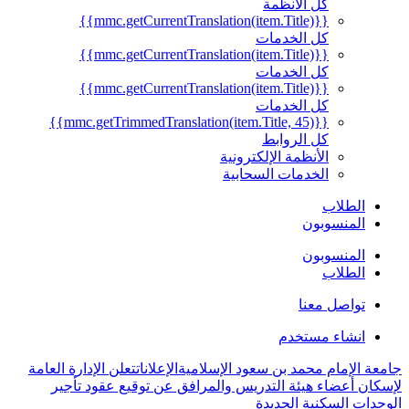
كل الأنظمة
{{mmc.getCurrentTranslation(item.Title)}}
كل الخدمات
{{mmc.getCurrentTranslation(item.Title)}}
كل الخدمات
{{mmc.getCurrentTranslation(item.Title)}}
كل الخدمات
{{mmc.getTrimmedTranslation(item.Title, 45)}}
كل الروابط
الأنظمة الإلكترونية
الخدمات السحابية
الطلاب
المنسوبون
المنسوبون
الطلاب
تواصل معنا
انشاء مستخدم
جامعة الإمام محمد بن سعود الإسلامية
الإعلانات
​تعلن الإدارة العامة
لإسكان أعضاء هيئة التدريس والمرافق عن توقيع عقود تأجير
الوحدات السكنية الجديدة