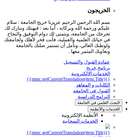
الخريجون
بسم الله الرحمن الرحيم عزيزنا خريج الجامعة : سلام
عليكم ورحمة الله وبركاته ، أما بعد : فنهنئك ونبارك لك
تخرجك من الجامعة، ونتمنى لك دوام التوفيق والنجاح
في حياتك العلمية والعملية، فأنت فخر لأهلك ولجامعتك
ولوطنك الغالي، ونأمل أن تستمر صلتك بالجامعة
وتعاونك المثمر معها .
عمادة القبول والتسجيل
برنامج خريج
الخدمات الإلكترونية
{{mmc.getCurrentTranslation(item.Title)}}
الكليات و المعاهد
القبول في الجامعة
البرامج الدراسية
بحث العلمي في الجامعة
خدمات والأنظمة
الأنظمة الإلكترونية
الخدمات السحابية
{{mmc.getCurrentTranslation(item.Title)}}