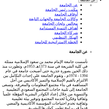
 الجامعة
عن الجامعة
مكتب رئيس الجامعة
أوقاف الجامعة
وكالات الجامعة والجهات التابعة
مجالس ولجان الجامعة
أهداف التنمية المستدامة
شركاء الجامعة
الهيكل التنظيمي
الخطة الاستراتيجية للجامعة
عن الجامعة
تأسست جامعة الإمام محمد بن سعود الإسلامية ممثلة
في كلية الشريعة في سنة 1373هـ 1953م، وتطورت منذ
ذلك الحين بصورة جذرية حتى أصبحت جامعة في عام
1394 - 1974م ، وتقوم الجامعة على إحداث التكامل بين
الالتزام بالقيم الإسلامية والتميز الأكاديمي من أجل
المساهمة في بناء مجتمع المعلومات والمعرفة، وتسعى
الجامعة إلى تلبية حاجات المجتمع السعودي التعليمية
والتنموية من خلال إعداد الكوادر البشرية المؤهلة علمياً
وثقافياً وفكرياً لخدمة المجتمع وتوفير بيئة تعليمية
وثقافية تخدم احتياجات المؤسسة الأكاديمية والمضي
قدماً في برامج تطوير كوادرها البشرية.