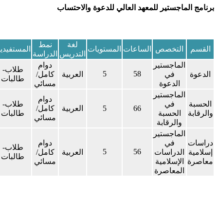
ماجستير للمعهد العالي للدعوة والاحتساب
​​لغة
​نمط
​​مقر
​​​التخصص
​​​الساعات
​المستويات
المستفيدين
التدريس
الدراسة
الدراسة​
الماجستير
​دوام
​طلاب-
5
​58
في
​العربية
كامل/
​الرياض
طالبات
الدعوة
مسائي
الماجستير
​دوام
في
​طلاب-
​66
5​
​العربية
كامل/
​الرياض
الحسبة
طالبات
مسائي
والرقابة
الماجستير
في
​دوام
​طلاب-
5
​56
الدراسات
​العربية
كامل/
​الرياض
طالبات
الإسلامية
مسائي
المعاصرة​