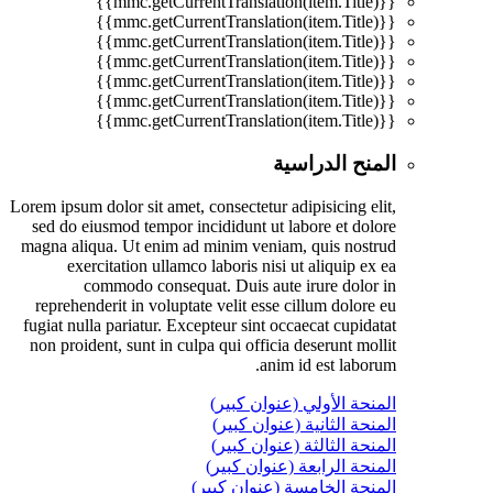
{{mmc.getCurrentTranslation(item.Title)}}
{{mmc.getCurrentTranslation(item.Title)}}
{{mmc.getCurrentTranslation(item.Title)}}
{{mmc.getCurrentTranslation(item.Title)}}
{{mmc.getCurrentTranslation(item.Title)}}
{{mmc.getCurrentTranslation(item.Title)}}
{{mmc.getCurrentTranslation(item.Title)}}
المنح الدراسية
Lorem ipsum dolor sit amet, consectetur adipisicing elit,
sed do eiusmod tempor incididunt ut labore et dolore
magna aliqua. Ut enim ad minim veniam, quis nostrud
exercitation ullamco laboris nisi ut aliquip ex ea
commodo consequat. Duis aute irure dolor in
reprehenderit in voluptate velit esse cillum dolore eu
fugiat nulla pariatur. Excepteur sint occaecat cupidatat
non proident, sunt in culpa qui officia deserunt mollit
anim id est laborum.
المنحة الأولي (عنوان كبير)
المنحة الثانية (عنوان كبير)
المنحة الثالثة (عنوان كبير)
المنحة الرابعة (عنوان كبير)
المنحة الخامسة (عنوان كبير)