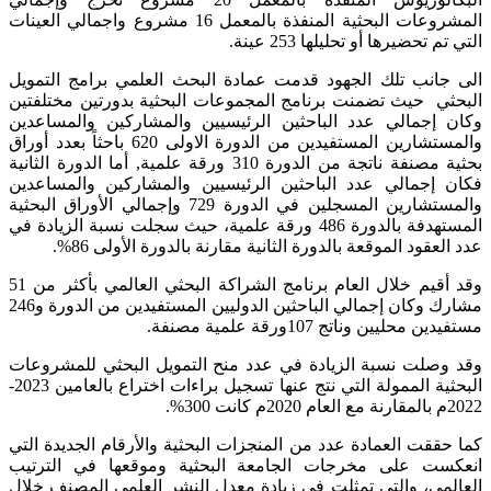
المشروعات البحثية المنفذة بالمعمل 16 مشروع واجمالي العينات
التي تم تحضيرها أو تحليلها 253 عينة.
الى جانب تلك الجهود قدمت عمادة البحث العلمي برامج التمويل
البحثي حيث تضمنت برنامج المجموعات البحثية بدورتين مختلفتين
وكان إجمالي عدد الباحثين الرئيسيين والمشاركين والمساعدين
والمستشارين المستفيدين من الدورة الاولى 620 باحثاً بعدد أوراق
بحثية مصنفة ناتجة من الدورة 310 ورقة علمية, أما الدورة الثانية
فكان إجمالي عدد الباحثين الرئيسيين والمشاركين والمساعدين
والمستشارين المسجلين في الدورة 729 وإجمالي الأوراق البحثية
المستهدفة بالدورة 486 ورقة علمية، حيث سجلت نسبة الزيادة في
عدد العقود الموقعة بالدورة الثانية مقارنة بالدورة الأولى 86%.
وقد أقيم خلال العام برنامج الشراكة البحثي العالمي بأكثر من 51
مشارك وكان إجمالي الباحثين الدوليين المستفيدين من الدورة و246
مستفيدين محليين وناتج 107ورقة علمية مصنفة.
وقد وصلت نسبة الزيادة في عدد منح التمويل البحثي للمشروعات
البحثية الممولة التي نتج عنها تسجيل براءات اختراع بالعامين 2023-
2022م بالمقارنة مع العام 2020م كانت 300%.
كما حققت العمادة عدد من المنجزات البحثية والأرقام الجديدة التي
انعكست على مخرجات الجامعة البحثية وموقعها في الترتيب
العالمي، والتي تمثلت في زيادة معدل النشر العلمي المصنف خلال