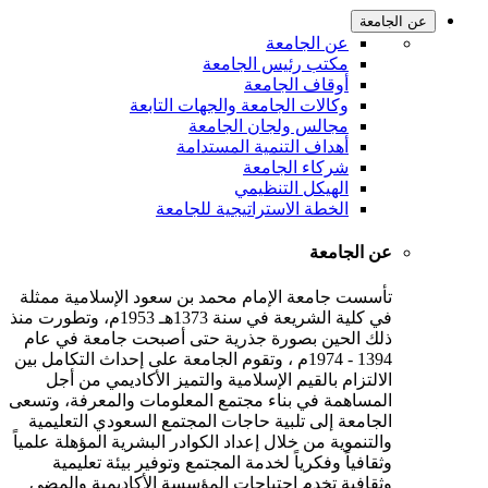
عن الجامعة
عن الجامعة
مكتب رئيس الجامعة
أوقاف الجامعة
وكالات الجامعة والجهات التابعة
مجالس ولجان الجامعة
أهداف التنمية المستدامة
شركاء الجامعة
الهيكل التنظيمي
الخطة الاستراتيجية للجامعة
عن الجامعة
تأسست جامعة الإمام محمد بن سعود الإسلامية ممثلة
في كلية الشريعة في سنة 1373هـ 1953م، وتطورت منذ
ذلك الحين بصورة جذرية حتى أصبحت جامعة في عام
1394 - 1974م ، وتقوم الجامعة على إحداث التكامل بين
الالتزام بالقيم الإسلامية والتميز الأكاديمي من أجل
المساهمة في بناء مجتمع المعلومات والمعرفة، وتسعى
الجامعة إلى تلبية حاجات المجتمع السعودي التعليمية
والتنموية من خلال إعداد الكوادر البشرية المؤهلة علمياً
وثقافياً وفكرياً لخدمة المجتمع وتوفير بيئة تعليمية
وثقافية تخدم احتياجات المؤسسة الأكاديمية والمضي