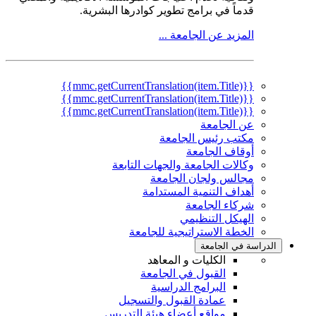
قدماً في برامج تطوير كوادرها البشرية.
المزيد عن الجامعة ...
{{mmc.getCurrentTranslation(item.Title)}}
{{mmc.getCurrentTranslation(item.Title)}}
{{mmc.getCurrentTranslation(item.Title)}}
عن الجامعة
مكتب رئيس الجامعة
أوقاف الجامعة
وكالات الجامعة والجهات التابعة
مجالس ولجان الجامعة
أهداف التنمية المستدامة
شركاء الجامعة
الهيكل التنظيمي
الخطة الاستراتيجية للجامعة
الدراسة في الجامعة
الكليات و المعاهد
القبول في الجامعة
البرامج الدراسية
عمادة القبول والتسجيل
مواقع أعضاء هيئة التدريس