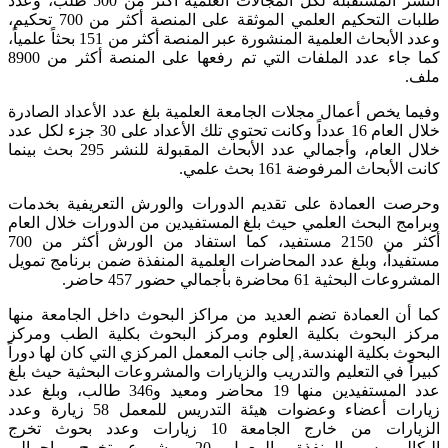
النشر المستقبلة لكل المجالات العلمية أكثر من 500 طلب، وعدد
طلبات التحكيم العلمي الموثقة على المنصة أكثر من 700 تحكيم،
وعدد الأبحاث العلمية المنشورة عبر المنصة أكثر من 151 بحثاً علمياً،
كما جاء عدد الملفات التي تم رفعها على المنصة أكثر من 8900
ملف.
وفيما يخص أعمال مجلات الجامعة العلمية بلغ عدد الأعداد الصادرة
خلال العام 16 عدداً وكانت تحتوي تلك الأعداد على 30 جزء لكل عدد
خلال العام، وأجمال​ي عدد الأبحاث المقبولة للنشر 295 بحث بينما
كانت الأبحاث المرفوضة 161 بحث علمي.
وحرصت العمادة على تقديم الدورات والورش التعريفية بخدمات
وبرامج البحث العلمي حيث بلغ المستفيدين من الدورات خلال العام
أكثر من 2150 مستفيد، كما استفاد من الورش أكثر من 700
مستفيداً، وبلغ عدد المحاضرات العلمية المنفذة ضمن برنامج تمويل
المشروعات البحثية 61 محاضرة بأجمالي حضور 457 حاضر.
كما أن العمادة تضم العديد من مراكز البحوث داخل الجامعة منها
مركز البحوث بكلية العلوم ومركز البحوث بكلية الطب ومركز
البحوث بكلية الهندسة, إلى جانب المعمل المركزي التي كان لها دوراً
كبيراً في التعليم والتدريب والزيارات والمشروعات البحثية حيث بلغ
عدد المستفيدين منها 19 محاضر ومعيد و346 طالب، وبلغ عدد
زيارات أعضاء وعضوات هيئة التدريس للمعمل 58 زيارة وعدد
الزيارات من خارج الجامعة 10 زيارات وعدد بحوث تخرج
البكالوريوس المنفذة بالمعمل 20 مشروع تخرج وإجمالي