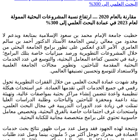
البحث العلمي إلى 300%
مقارنة بالعام 2020 .... ارتفاع نسبة المشروعات البحثية الممولة
لعام 2023 في عمادة البحث العلمي إلى 300%
حظيت جامعة الإمام محمد بن سعود الإسلامية بمتابعة وبدعم لا
محدود من معالي رئيس الجامعة الأستاذ الدكتور أحمد بن سالم
العامري الأمر الذي انعكس على تطور برامج الجامعة البحثي من
خلال المشروعات التطويرية ورصد ميزانيات خاصة بتلك البرامج؛
رغبة في تحسين كفاءة المعامل البحثية، والتوسع في عدد الخدمات
البحثية المقدمة للباحثين، وتطوير مجالات الجامعة العلمية
والاستعداد للتوسع وتحسين تصنيفها العالمي.
وقد شهدت عمادة البحث العلمي من خلال القفزات التطويرية تحول
رقمي في جميع الخدمات التي تقدمها العمادة، عبر استحداث هيكلة
تنظيمية واعدة تتضمن إنشاء مراكز بحثية بمواصفات عالية، وتهيئة
بيئة داعمة ومحفزة للباحثين والباحثات وطلبة الدراسات العليا
تمثلت في زيادة عدد الدورات التدريبية في مجال البحث العلمي،
واستحداث غرف اجتماعات خاصة بالفرق البحثية، وتخصيص معامل
حاسوبية تحتوي على برامج متخصصة مجانية للكتابة البحثية.
ونتيجة لهذه الجهود فقد وصل عدد مرات ظهور نتائج بحث خدمات
العمادة في محرك جوجل أكثر من 5 مليون، بينما وصل عدد طلبات