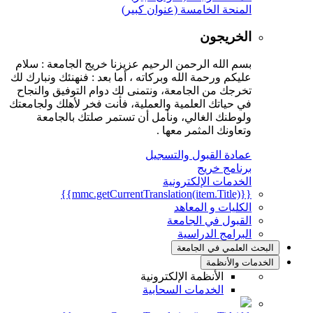
المنحة الخامسة (عنوان كبير)
الخريجون
بسم الله الرحمن الرحيم عزيزنا خريج الجامعة : سلام
عليكم ورحمة الله وبركاته ، أما بعد : فنهنئك ونبارك لك
تخرجك من الجامعة، ونتمنى لك دوام التوفيق والنجاح
في حياتك العلمية والعملية، فأنت فخر لأهلك ولجامعتك
ولوطنك الغالي، ونأمل أن تستمر صلتك بالجامعة
وتعاونك المثمر معها .
عمادة القبول والتسجيل
برنامج خريج
الخدمات الإلكترونية
{{mmc.getCurrentTranslation(item.Title)}}
الكليات و المعاهد
القبول في الجامعة
البرامج الدراسية
البحث العلمي في الجامعة
الخدمات والأنظمة
الأنظمة الإلكترونية
الخدمات السحابية