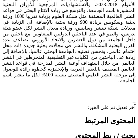
الأعوام 2018-2023، والاستشهاديات المرجعية للأوراق البحثية
المنشورة باسم الجامعة، والتوسع في زيادة الإنتاج البحثي في قواعد
النشر العالمية المصنفة مثل شبكة العلوم بزيادة تقريبا 1000 ورقة
بحثية وسكوبس بزيادة 900 ورقة بحثية بالإضافة الى الزيادة في
معدلات شبكة نيتشر وساينس، وزيادة معدل النشر لكل عضو هيئة
تدريس، والنمو في عدد الباحثين الدوليين المتعاونين مع باحثين من
داخل الجامعة من دول العشرين والاتحاد الأوروبي بتضاعف عدد
الفرق البحثية المشكلة، والنشر في مجالات بحثية جديدة ذات محل
اهتمام عالمي، وتحسن تصنيف الجامعة البحثي عالميا، بالإضافة إلى
زيادة عدد الباحثين من الكليات غير التطبيقية المنخرطين في النشر
العالمي من خلال استهداف أوعية النشر المدرجة في قواعد النشر
العالمي المصنف باللغتين العربية والإنجليزية كخطوة رائدة للوصول
إلى مرحلة النشر العلمي المصنف بنسبة 100% لكل ما ينشر باسم
الجامعة .
--
آخر تعديل تم على الخبر:
المحتوى المرتبط
بحث / ربط المحتوى