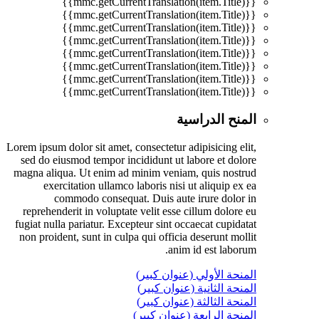
{{mmc.getCurrentTranslation(item.Title)}}
{{mmc.getCurrentTranslation(item.Title)}}
{{mmc.getCurrentTranslation(item.Title)}}
{{mmc.getCurrentTranslation(item.Title)}}
{{mmc.getCurrentTranslation(item.Title)}}
{{mmc.getCurrentTranslation(item.Title)}}
{{mmc.getCurrentTranslation(item.Title)}}
{{mmc.getCurrentTranslation(item.Title)}}
المنح الدراسية
Lorem ipsum dolor sit amet, consectetur adipisicing elit,
sed do eiusmod tempor incididunt ut labore et dolore
magna aliqua. Ut enim ad minim veniam, quis nostrud
exercitation ullamco laboris nisi ut aliquip ex ea
commodo consequat. Duis aute irure dolor in
reprehenderit in voluptate velit esse cillum dolore eu
fugiat nulla pariatur. Excepteur sint occaecat cupidatat
non proident, sunt in culpa qui officia deserunt mollit
anim id est laborum.
المنحة الأولي (عنوان كبير)
المنحة الثانية (عنوان كبير)
المنحة الثالثة (عنوان كبير)
المنحة الرابعة (عنوان كبير)