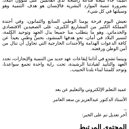
المبدأ جاء نتيجة قناعة راسخة لدى القائمين على شؤون البلاد،
بضرورة تنمية الموارد البشرية فالإنسان هو هدف التنمية وهو
وسيلتها في كل شيء.
نعيش اليوم فرحة يومنا الوطني السابع والثمانون، وفي أجندة
المملكة الكثير من المشاريع الكبرى، على الصعيدين الاقتصادي
والخدماتي، وهو ما يتطلب منا جميعا بذل الجهد وتوحيد الكلمة،
لتسير البلاد في أمان، نحو هدفها المنشود، بحسٍّ وطني بعيداً عن
كافة الدعوات الهدامة والأجندات الخارجية التي تحاول أن تنال من
أمن الوطن ورفعته.
وبينما تشدو في آذاننا إيقاعات عهد جديد من التنمية والإنجازات، نجدد
العهد والتأييد لقيادتنا الرشيدة، تحت راية واحدة تجمع سواعدنا،
وتوحد كلمتنا لبناء بلدنا الحبيب..
عميد التعلم الإلكتروني والتعليم عن بعد
الأستاذ الدكتور عبدالعزيز بن سعد العامر
--
آخر تعديل تم على الخبر:
المحتوى المرتبط