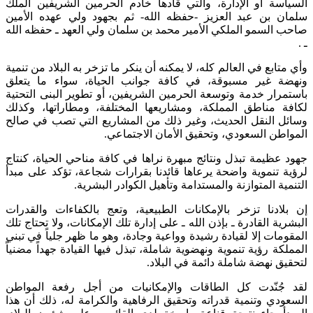
السياسة أو الإدارة، والتي قادها خادم الحرمين الشريفين الملك
سلمان بن عبد العزيز -حفظه الله- ثم بجهود ولي عهده الأمين
صاحب السمو الملكي الأمير محمد بن سلمان ولي العهد ـ حفظه الله
ـ .
وأي متابع في العالم كله، لا يمكنه أن ينكر ما تزخر به البلاد من تنمية
ونهضة غير مسبوقة، في كافة جوانب الحياة، سواء ما يتعلق
باستمرار خدمة وتوسعة الحرمين الشريفين، أو تطوير البنى التحتية
لكافة مناطق المملكة، ومشاريعها المختلفة، ومطاراتها، وكذلك
وسائل النقل الحديث، وغير ذلك من المشاريع التي تصب في صالح
المواطن السعودي، وتحقيق الأمان الاجتماعي.
جهود عظيمة تبذل ونتائج مبهرة نراها في كافة مناحي الحياة، كنتاج
لرؤية تنموية واضحة يرعاها قائدنا بقرارات شجاعة، تؤكد على مبدأ
التنمية المتوازنة والمستدامة وتأهيل الكوادر البشرية.
إن بلادنا تزخر بالإمكانات الطبيعية، وتعج بالكفاءات والقدرات
البشرية القادرة ـ بإذن الله ـ على إدارة تلك الإمكانات، ولا تحتاج تلك
المقومات إلا لقيادة رشيدة وواعية وجادة، وهو ما ظهر جلياً في تبني
المملكة رؤية تنموية ونهضوية شاملة، تبذل فيها القيادة جهداً مضنياً
لتحقيق نهضة شاملة دائمة في البلاد.
لقد جُنّدت كل الطاقات والإمكانيات من أجل رفعة المواطن
السعودي وتنمية قدراته وتحقيق الرفاهية والكرامة له، ذلك أن هذا