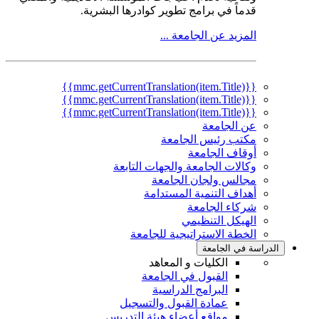
قدماً في برامج تطوير كوادرها البشرية.
المزيد عن الجامعة ...
{{mmc.getCurrentTranslation(item.Title)}}
{{mmc.getCurrentTranslation(item.Title)}}
{{mmc.getCurrentTranslation(item.Title)}}
عن الجامعة
مكتب رئيس الجامعة
أوقاف الجامعة
وكالات الجامعة والجهات التابعة
مجالس ولجان الجامعة
أهداف التنمية المستدامة
شركاء الجامعة
الهيكل التنظيمي
الخطة الاستراتيجية للجامعة
الدراسة في الجامعة
الكليات و المعاهد
القبول في الجامعة
البرامج الدراسية
عمادة القبول والتسجيل
مواقع أعضاء هيئة التدريس