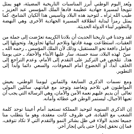
ويُعد اليوم الوطني أبرز المناسبات التاريخية المضيئة، فهو يمثل
تتويجاً لمسيرة جهادية عظيمة قادها الملك المؤسس عبد العزيز ـ
طيب الله ثراه ـ لتوحيد هذه البلاد وتأسيس هذا الكيان الشامخ، كما
يمثل رمزاً لبداية انطلاقة المسيرة الجهادية الأخرى وهي النهضة
والتطوير لبناء الدولة الحديثة.
لقد وجدنا في تاريخنا الحديث أن بلادنا الكريمة تعرّضت إلى جملة من
العقبات، استطاعت بهمة قادتها وتلاحم أبنائها تجاوزها، وتحويلها إلى
عوامل دافعة نحو المستقبل، وذلك لأن الملك المؤسس ـ رحمه الله ـ
سنّ لهذه البلاد، سنة حسنة، سار عليها الأبناء والأحفاد ـ حتى يومنا
هذاـ تتلخص في التركيز على التقدم إلى الأمام، وعدم التراجع إلى
الخلف أبداً، أو الخضوع أمام المعوقات، والسعي دائما وأبداً إلى
التطوير.
ومع نسمات الذكرى السابعة والثمانين ليومنا الوطني، يعيش
المواطنون في تلاحم وتعاضد وتوحد مع قيادتهم، سائلين المولى
تعالى أن يديم عليهم نعمة الأمن والأمان، وهي الرسالة التي يجب أن
تعيها الأجيال، ليستمر الوطن في عطائه وأمانه.
إن الذكرى السنوية لتوحيد المملكة تستعيد أمام أعيننا توحد كلمة
الشعب مع القيادة، في ظروف كانت معقدة، وهو ما يتطلب منا
جميعا تجديد الولاء في ظل بشائر النمو والتقدم التي لا تكاد تتوقف،
فما إن نحقق إنجازا حتى يأتي إنجاز آخر.