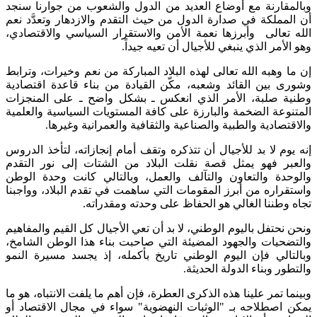
وبالمقارنة مع أوضاع العديد من الدول والشعوب من جوارنا سنجد
أن المملكة في صدارة الدول من حيث التقدم والازدهار وتعدَّد نعم
الله تعالى وأبرزها نعمة الأمن والاستقرار السياسي والاقتصادي،
وهو الأمر الذي ينبغي للأجيال أن تعيه جيداً.
إن ما وهبه الله تعالى لهذه البلاد المباركة من نعم وخيرات، وترابط
وشورى بين القائد وشعبه، مكّن القيادة من بناء قاعدة اقتصادية
وطنية صلبة، الأمر الذي انعكس ـ بشكل واضح ـ على المنجزات
المتنوعة الضخمة والبارزة على كافة المستويات السياسية والعلمية
والاقتصادية والطبية والصناعية والثقافية والعمرانية وغيرها.
إنه يوم لا بد للأجيال أن تتذكره وتقف أمام إنجازاته، لتأخذ الدروس
والعبر فهو يمثل قصة نقلت البلاد من الشتات إلى نور التقدم
والوحدة والتعاون والتآلف والعمل، وبالتالي كانت وحدة الوطن
واستقراره من أبرز المقومات التي ساهمت في تقدم البلاد، وواجبنا
تجاه وطننا الغالي هو الحفاظ على وحدته ومقدراته.
ونحن نحتفل باليوم الوطني، لا بد أن تعي الأجيال كل القيم والمفاهيم
والتضحيات والجهود المضيئة التي صاحبت بناء هذا الوطن الشامخ،
وبالتالي فإن اليوم الوطني تاريخ بأكمله، إذ يجسد مسيرة النمو
والتطور وبناء الدولة الحديثة.
وبينما تمر علينا هذه الذكرى العطرة، فإن أهم ما يلفت الانتباه، هو ما
يمكن اصطلاحه بـ "الوثبات النهضوية" سواء في مجال الاقتصاد أو