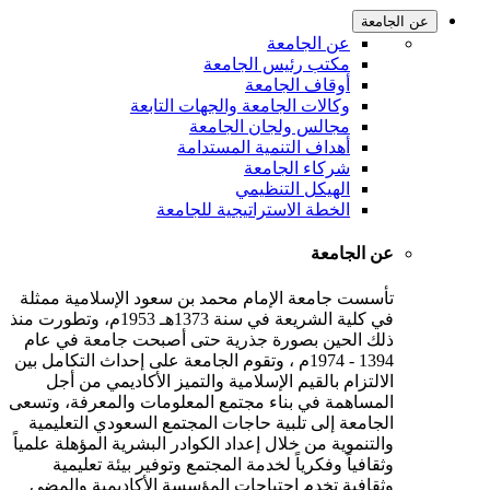
عن الجامعة
عن الجامعة
مكتب رئيس الجامعة
أوقاف الجامعة
وكالات الجامعة والجهات التابعة
مجالس ولجان الجامعة
أهداف التنمية المستدامة
شركاء الجامعة
الهيكل التنظيمي
الخطة الاستراتيجية للجامعة
عن الجامعة
تأسست جامعة الإمام محمد بن سعود الإسلامية ممثلة
في كلية الشريعة في سنة 1373هـ 1953م، وتطورت منذ
ذلك الحين بصورة جذرية حتى أصبحت جامعة في عام
1394 - 1974م ، وتقوم الجامعة على إحداث التكامل بين
الالتزام بالقيم الإسلامية والتميز الأكاديمي من أجل
المساهمة في بناء مجتمع المعلومات والمعرفة، وتسعى
الجامعة إلى تلبية حاجات المجتمع السعودي التعليمية
والتنموية من خلال إعداد الكوادر البشرية المؤهلة علمياً
وثقافياً وفكرياً لخدمة المجتمع وتوفير بيئة تعليمية
وثقافية تخدم احتياجات المؤسسة الأكاديمية والمضي