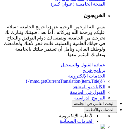
المنحة الخامسة (عنوان كبير)
الخريجون
بسم الله الرحمن الرحيم عزيزنا خريج الجامعة : سلام
عليكم ورحمة الله وبركاته ، أما بعد : فنهنئك ونبارك لك
تخرجك من الجامعة، ونتمنى لك دوام التوفيق والنجاح
في حياتك العلمية والعملية، فأنت فخر لأهلك ولجامعتك
ولوطنك الغالي، ونأمل أن تستمر صلتك بالجامعة
وتعاونك المثمر معها .
عمادة القبول والتسجيل
برنامج خريج
الخدمات الإلكترونية
{{mmc.getCurrentTranslation(item.Title)}}
الكليات و المعاهد
القبول في الجامعة
البرامج الدراسية
البحث العلمي في الجامعة
الخدمات والأنظمة
الأنظمة الإلكترونية
الخدمات السحابية