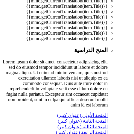
{{mmc.getCurrentTranslation(item.Title)}}
{{mmc.getCurrentTranslation(item.Title)}}
{{mmc.getCurrentTranslation(item.Title)}}
{{mmc.getCurrentTranslation(item.Title)}}
{{mmc.getCurrentTranslation(item.Title)}}
{{mmc.getCurrentTranslation(item.Title)}}
{{mmc.getCurrentTranslation(item.Title)}}
{{mmc.getCurrentTranslation(item.Title)}}
المنح الدراسية
Lorem ipsum dolor sit amet, consectetur adipisicing elit,
sed do eiusmod tempor incididunt ut labore et dolore
magna aliqua. Ut enim ad minim veniam, quis nostrud
exercitation ullamco laboris nisi ut aliquip ex ea
commodo consequat. Duis aute irure dolor in
reprehenderit in voluptate velit esse cillum dolore eu
fugiat nulla pariatur. Excepteur sint occaecat cupidatat
non proident, sunt in culpa qui officia deserunt mollit
anim id est laborum.
المنحة الأولي (عنوان كبير)
المنحة الثانية (عنوان كبير)
المنحة الثالثة (عنوان كبير)
المنحة الرابعة (عنوان كبير)