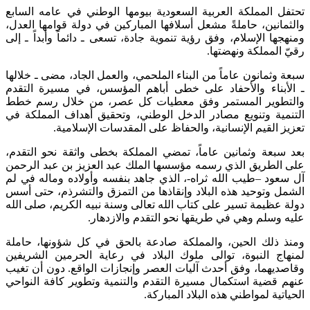
تحتفل المملكة العربية السعودية بيومها الوطني في عامه السابع
والثمانين، حاملةً مشعل أسلافها المباركين في دولة قوامها العدل،
ومنهجها الإسلام، وفق رؤية تنموية جادة، تسعى ـ دائماً وأبداً ـ إلى
رقيّ المملكة ونهضتها.
سبعة وثمانون عاماً من البناء الملحمي، والعمل الجاد، مضى ـ خلالها
ـ الأبناء والأحفاد على خطى أباهم المؤسس، في مسيرة التقدم
والتطوير المستمر وفق معطيات كل عصر، من خلال رسم خطط
التنمية وتنويع مصادر الدخل الوطني، وتحقيق أهداف المملكة في
تعزيز القيم الإنسانية، والحفاظ على المقدسات الإسلامية.
بعد سبعة وثمانين عاماً، تمضي المملكة بخطى واثقة نحو التقدم،
على الطريق الذي رسمه مؤسسها الملك عبد العزيز بن عبد الرحمن
آل سعود –طيب الله ثراه-، الذي جاهد بنفسه وأولاده وماله في لم
الشمل وتوحيد هذه البلاد وإنقاذها من التمزق والتشرذم، حتى أسس
دولة عظيمة تسير على كتاب الله تعالى وسنة نبيه الكريم، صلى الله
عليه وسلم وهي في طريقها نحو التقدم والازدهار.
ومنذ ذلك الحين، والمملكة صادعة بالحق في كل شؤونها، حاملة
لمنهاج النبوة، توالى ملوك البلاد في رعاية الحرمين الشريفين
وقاصديهما، وفق أحدث آليات العصر وإنجازات الواقع. دون أن تغيب
عنهم قضية استكمال مسيرة التقدم والتنمية وتطوير كافة النواحي
الحياتية لمواطني هذه البلاد المباركة.