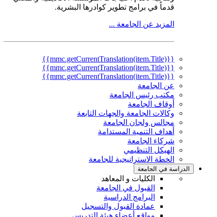
قدماً في برامج تطوير كوادرها البشرية.
المزيد عن الجامعة ...
{{mmc.getCurrentTranslation(item.Title)}}
{{mmc.getCurrentTranslation(item.Title)}}
{{mmc.getCurrentTranslation(item.Title)}}
عن الجامعة
مكتب رئيس الجامعة
أوقاف الجامعة
وكالات الجامعة والجهات التابعة
مجالس ولجان الجامعة
أهداف التنمية المستدامة
شركاء الجامعة
الهيكل التنظيمي
الخطة الاستراتيجية للجامعة
الدراسة في الجامعة
الكليات و المعاهد
القبول في الجامعة
البرامج الدراسية
عمادة القبول والتسجيل
مواقع أعضاء هيئة التدريس