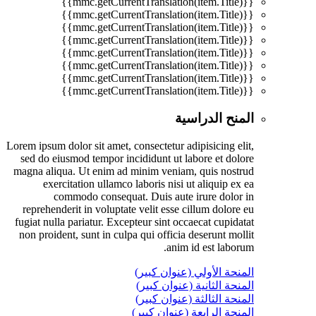
{{mmc.getCurrentTranslation(item.Title)}}
{{mmc.getCurrentTranslation(item.Title)}}
{{mmc.getCurrentTranslation(item.Title)}}
{{mmc.getCurrentTranslation(item.Title)}}
{{mmc.getCurrentTranslation(item.Title)}}
{{mmc.getCurrentTranslation(item.Title)}}
{{mmc.getCurrentTranslation(item.Title)}}
{{mmc.getCurrentTranslation(item.Title)}}
المنح الدراسية
Lorem ipsum dolor sit amet, consectetur adipisicing elit,
sed do eiusmod tempor incididunt ut labore et dolore
magna aliqua. Ut enim ad minim veniam, quis nostrud
exercitation ullamco laboris nisi ut aliquip ex ea
commodo consequat. Duis aute irure dolor in
reprehenderit in voluptate velit esse cillum dolore eu
fugiat nulla pariatur. Excepteur sint occaecat cupidatat
non proident, sunt in culpa qui officia deserunt mollit
anim id est laborum.
المنحة الأولي (عنوان كبير)
المنحة الثانية (عنوان كبير)
المنحة الثالثة (عنوان كبير)
المنحة الرابعة (عنوان كبير)