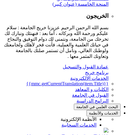
المنحة الخامسة (عنوان كبير)
الخريجون
بسم الله الرحمن الرحيم عزيزنا خريج الجامعة : سلام
عليكم ورحمة الله وبركاته ، أما بعد : فنهنئك ونبارك لك
تخرجك من الجامعة، ونتمنى لك دوام التوفيق والنجاح
في حياتك العلمية والعملية، فأنت فخر لأهلك ولجامعتك
ولوطنك الغالي، ونأمل أن تستمر صلتك بالجامعة
وتعاونك المثمر معها .
عمادة القبول والتسجيل
برنامج خريج
الخدمات الإلكترونية
{{mmc.getCurrentTranslation(item.Title)}}
الكليات و المعاهد
القبول في الجامعة
البرامج الدراسية
البحث العلمي في الجامعة
الخدمات والأنظمة
الأنظمة الإلكترونية
الخدمات السحابية