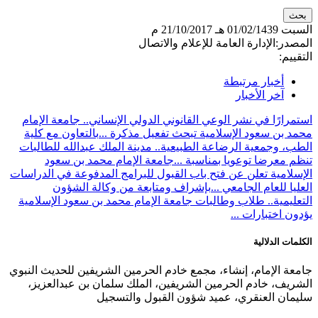
السبت
01/02/1439 هـ
21/10/2017 م
المصدر:
الإدارة العامة للإعلام والاتصال
التقييم:
أخبار مرتبطة
آخر الأخبار
استمرارًا في نشر الوعي القانوني الدولي الإنساني.. جامعة الإمام
محمد بن سعود الإسلامية تبحث تفعيل مذكرة ...
بالتعاون مع كلية
الطب، وجمعية الرضاعة الطبيعية.. مدينة الملك عبدالله للطالبات
تنظم معرضا توعويا بمناسبة ...
جامعة الإمام محمد بن سعود
الإسلامية تعلن عن فتح باب القبول للبرامج المدفوعة في الدراسات
العليا للعام الجامعي ...
بإشراف ومتابعة من وكالة الشؤون
التعليمية.. طلاب وطالبات جامعة الإمام محمد بن سعود الإسلامية
يؤدون اختبارات ...
الكلمات الدلالية
جامعة الإمام، إنشاء، مجمع خادم الحرمين الشريفين للحديث النبوي
الشريف، خادم الحرمين الشريفين، الملك سلمان بن عبدالعزيز،
سليمان العنقري، عميد شؤون القبول والتسجيل