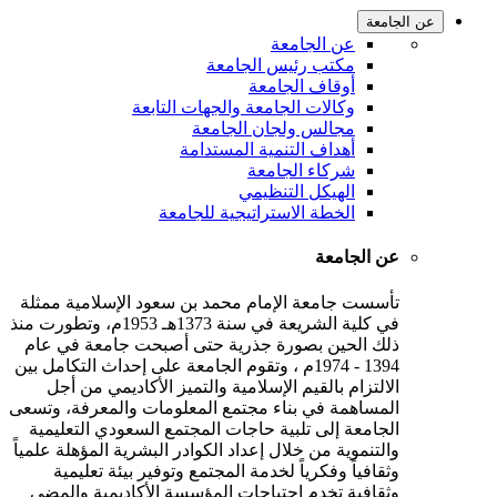
عن الجامعة
عن الجامعة
مكتب رئيس الجامعة
أوقاف الجامعة
وكالات الجامعة والجهات التابعة
مجالس ولجان الجامعة
أهداف التنمية المستدامة
شركاء الجامعة
الهيكل التنظيمي
الخطة الاستراتيجية للجامعة
عن الجامعة
تأسست جامعة الإمام محمد بن سعود الإسلامية ممثلة
في كلية الشريعة في سنة 1373هـ 1953م، وتطورت منذ
ذلك الحين بصورة جذرية حتى أصبحت جامعة في عام
1394 - 1974م ، وتقوم الجامعة على إحداث التكامل بين
الالتزام بالقيم الإسلامية والتميز الأكاديمي من أجل
المساهمة في بناء مجتمع المعلومات والمعرفة، وتسعى
الجامعة إلى تلبية حاجات المجتمع السعودي التعليمية
والتنموية من خلال إعداد الكوادر البشرية المؤهلة علمياً
وثقافياً وفكرياً لخدمة المجتمع وتوفير بيئة تعليمية
وثقافية تخدم احتياجات المؤسسة الأكاديمية والمضي