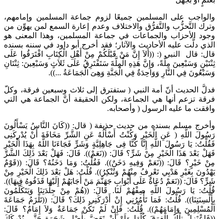
والواجب على المسلمين جميعًا لزوم جماعة المسلمين وإمامهم،
وترك التَّحزُّب والتَّفرُّق والاختلاف وعدم إعارة السمع لمن يهوِّن من
وجود الأحزاب والجماعات في جماعة المسلمين، وهذا المعنى هو
الذي دلَّت عليه الأحاديث والآثار؛ فقد أخرج أبو داود في سننه بسنده
قال: قال النبي (: ((أَلاَ إِنَّ مَنْ قَبْلَكُمْ مِنْ أَهْلِ الْكِتَابِ افْتَرَقُوا عَلَى
ثِنْتَيْنِ وَسَبْعِينَ مِلَّةً، وَإِنَّ هَذِهِ الْمِلَّةَ سَتَفْتَرِقُ عَلَى ثَلاَثٍ وَسَبْعِينَ: ثِنْتَانِ
وَسَبْعُونَ فِي النَّارِ وَوَاحِدَةٌ فِي الْجَنَّةِ وَهِىَ الْجَمَاعَةُ ...)).
فدلَّ الحديث أنّ أمة النبي ( ستفترق إلى ثلاث وسبعين فرقة، وكلّ
فرقة تزعم أنها هي الجماعة، ولكن الحقيقة أنَّ الجماعة هي التي
وافقت ما عليه الرسول ( وأصحابه.
وأخرج مسلم بسنده من حديث حذيفة ( قال: ((كَانَ النَّاسُ يَسْأَلُونَ
رَسُولَ اللَّهِ ( عَنِ الْخَيْرِ وَكُنْتُ أَسْأَلُهُ عَنِ الشَّرِّ مَخَافَةَ أَنْ يُدْرِكَنِى
فَقُلْتُ: يَا رَسُولَ اللَّهِ إِنَّا كُنَّا فِى جَاهِلِيَّةٍ وَشَرٍّ فَجَاءَنَا اللَّهُ بِهَذَا الْخَيْرِ
فَهَلْ بَعْدَ هَذَا الْخَيْرِ مِنْ شَرٍّ؟ قَالَ: ((نَعَمْ)). قَالَ: فَهَلْ بَعْدَ ذَلِكَ الشَّرِّ
مِنْ خَيْرٍ؟ قَالَ: ((نَعَمْ وَفِيهِ دَخَنٌ)). فَقُلْتُ: وَمَا دَخَنُهُ؟ قَالَ: ((قَوْمٌ
يَهْدُونَ بِغَيْرِ هَدْيِي تَعْرِفُ مِنْهُمْ وَتُنْكِرُ)). قُلْتُ: هَلْ بَعْدَ ذَلِكَ الْخَيْرِ مِنْ
شَرٍّ؟ قَالَ: ((نَعَمْ دُعَاةٌ عَلَى أَبْوَابِ جَهَنَّمَ مَنْ أَجَابَهُمْ إِلَيْهَا قَذَفُوهُ فِيهَا)).
قُلْتُ: يَا رَسُولَ اللَّهِ صِفْهُمْ لَنَا. قَالَ: ((هُمْ مِنْ جِلْدَتِنَا وَيَتَكَلَّمُونَ
بِأَلْسِنَتِنَا)). قُلْتُ: فَمَا تَأْمُرُنِي إِنْ أَدْرَكَنِي ذَلِكَ؟ قَالَ: ((تَلْزَمُ جَمَاعَةَ
الْمُسْلِمِينَ وَإِمَامَهُمْ)). قُلْتُ: فَإِنْ لَمْ تَكُنْ جَمَاعَةٌ وَلاَ إِمَامٌ؟ قَالَ:
((فَاعْتَزِلْ تِلْكَ الْفِرَقَ كُلَّهَا وَلَوْ أَنْ تَعَضَّ بِأَصْلِ شَجَرَةٍ حَتَّى يُدْرِكَكَ