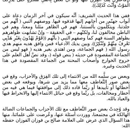
الْمَوْتُ وَأَنْتَ كَذَلِكَ)).
ففي هذا الحديث الشريف: أنَّه سيكون في آخر الزمان دعاة على
أبواب جهنّم، من أجابهم إليها قذفوه فيها. ووصفهم النبي ( أنَّهم من
جلدتنا، ويتكلّمون بألسنتنا، فهم في الظاهر مثلنا ومعنا، وهم في
الباطن مخالفون لنا، ولكنّهم – في الحقيقة – وإنْ تشابهت ظواهرهم
بظواهر السنة فهم كما وصفهم النبي ( بأنَّهم ((قَوْمٌ يَهْدُونَ بِغَيْرِ هَدْيِي
تَعْرِفُ مِنْهُمْ وَتُنْكِرُ)). وبين يديك الأدعياء فمن وافق هديه منهم هدي
رسول الله ( فهم الجماعة، ومن اهتدى بغير هديه ( فهو ليس من
الجماعة المقصودة في حديثه ( بنص قوله (، وقد نصَّ أهل العلم على
خروج الخوارج وأصحاب المحنة من الجماعة المقصودة في هذا
الحديث وغيره.
وبعض من سلَّمه الله من الانتماء إلى تلك الفِرَق والأحزاب، وقع في
بعض صور التَّعاطف معها مما يزيد من شرها، ويوقعه في بعض
أخطائها أو تأييدها أو ربَّما قاده ذلك إلى موافقتها فيما هي فيه من
أخطار ومخالفات، بل ربَّما وقع في حبائل الانتماء إليها والانخراط فيها
والعياذ بالله.
وقد وُجِدتْ بعض صور التَّعاطف مع تلك الأحزاب والجماعات الضالة
الهالكة في مجتمعنا، ووردت أسئلة عنها، وعُرضت على علمائنا، منها
هذا السؤال الذي عرض على العلامة صالح بن فوزان الفوزان حفظه
الله: