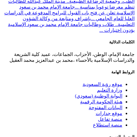
الطب، وجمعية الرضاعة الطبيعية.. مدينة الملك عبدالله للطالبات
تنظم معرضا توعويا بمناسبة ...
جامعة الإمام محمد بن سعود
الإسلامية تعلن عن فتح باب القبول للبرامج المدفوعة في الدراسات
العليا للعام الجامعي ...
بإشراف ومتابعة من وكالة الشؤون
التعليمية.. طلاب وطالبات جامعة الإمام محمد بن سعود الإسلامية
يؤدون اختبارات ...
الكلمات الدلالية
جامعة الإمام، الوطن، الأحزاب، الجماعات، عميد كلية الشريعة
والدراسات الإسلامية بالأحساء ،محمد بن عبدالعزيز محمد العقيل
الروابط الهامة
موقع رؤية السعودية
وزارة التعليم
البوابة الوطنية (سعودي)
هيئة الحكومة الرقمية
البيانات المفتوحة
موقع جدارات
منصة تفاعل
منصة استطلاع
الوصول السريع