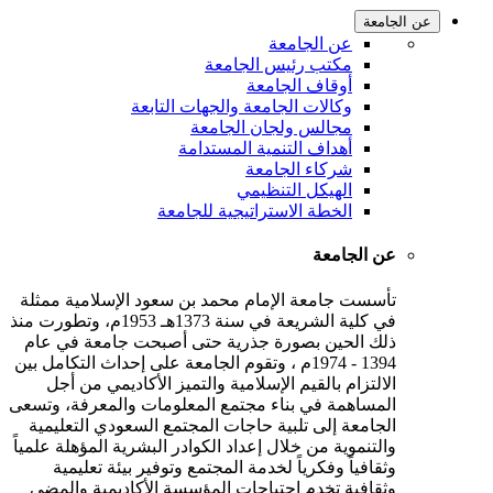
عن الجامعة
عن الجامعة
مكتب رئيس الجامعة
أوقاف الجامعة
وكالات الجامعة والجهات التابعة
مجالس ولجان الجامعة
أهداف التنمية المستدامة
شركاء الجامعة
الهيكل التنظيمي
الخطة الاستراتيجية للجامعة
عن الجامعة
تأسست جامعة الإمام محمد بن سعود الإسلامية ممثلة
في كلية الشريعة في سنة 1373هـ 1953م، وتطورت منذ
ذلك الحين بصورة جذرية حتى أصبحت جامعة في عام
1394 - 1974م ، وتقوم الجامعة على إحداث التكامل بين
الالتزام بالقيم الإسلامية والتميز الأكاديمي من أجل
المساهمة في بناء مجتمع المعلومات والمعرفة، وتسعى
الجامعة إلى تلبية حاجات المجتمع السعودي التعليمية
والتنموية من خلال إعداد الكوادر البشرية المؤهلة علمياً
وثقافياً وفكرياً لخدمة المجتمع وتوفير بيئة تعليمية
وثقافية تخدم احتياجات المؤسسة الأكاديمية والمضي