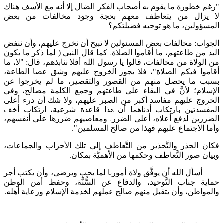
"رغم خطورة ما يقوم به أصحاب الفكر الضال إلا أنه مع الأسف هناك
لا يزال من يتعاطف معهم بحجة وجود مخالفات من بعض
المسؤولين، ما هو توجيه فضيلتكم؟
الجواب: مخالفات بعض المسئولين لا تبيح أن نخرج عليهم، وأن ننفض
اليد من طاعتهم، ما أقاموا الصلاة، كما قال النبي ( لما ذكر ما يكون
من الولاة من مخالفات، قالوا يا رسول الله أفلا ننابذهم، قال: "لا، ما
أقاموا فيكم الصلاة"، فلا يجوز الخروج عليهم وشق عصا الطاعة،
بسبب ما يحصل منهم من القصور والتقصير، ما لم يخرجوا عن
الإسلام؛ لأنَّ في البقاء على طاعتهم وجمع الكلمة مصالح، وفي
الخروج عليهم مفاسد أكبر من الصبر عليهم، ولا شك أن درء أعلى
المفسدتين بارتكاب أدناهما أن هذا قاعدة شرعية، ارتكاب أخف
الضررين لدفع أعلاه، أعلى الضرر، ومعاصيهم ضررها على أنفسهم،
وأما الاجتماع عليهم فهذا من صالح المسلمين".
فكان الحذر والتَّحذير من التَّعاطف إلى تلك الأحزاب والجماعات،
وبيان صور التَّعاطف وحكمها من الأهميَّة بمكان.
أسأل الله أن يوفَّق ولاة أمورنا لما يحب ويرضى، وأن يكتب أجر
حماية جناب التَّوحيد، والدفاع عن السُّنَّة، وحفظ أمن الوطن
والمواطن، وأن يتقبل منهم صالح عملهم لخدمة الإسلام ورعاية أهله.