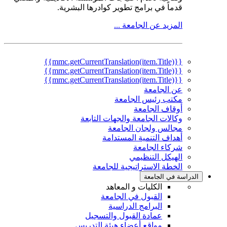
قدماً في برامج تطوير كوادرها البشرية.
المزيد عن الجامعة ...
{{mmc.getCurrentTranslation(item.Title)}}
{{mmc.getCurrentTranslation(item.Title)}}
{{mmc.getCurrentTranslation(item.Title)}}
عن الجامعة
مكتب رئيس الجامعة
أوقاف الجامعة
وكالات الجامعة والجهات التابعة
مجالس ولجان الجامعة
أهداف التنمية المستدامة
شركاء الجامعة
الهيكل التنظيمي
الخطة الاستراتيجية للجامعة
الدراسة في الجامعة
الكليات و المعاهد
القبول في الجامعة
البرامج الدراسية
عمادة القبول والتسجيل
مواقع أعضاء هيئة التدريس