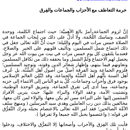
حرمة التعاطف مع الأحزاب والجماعات والفِرق
إنَّ لزوم الجماعة أمرٌ بالغ الأهميَّة؛ حيث اجتماع الكلمة، ووحدة
الصف، وتماسك اللُّحْمَة، ولا أدلَّ على ذلك من إيجاب الجماعة في
الصلاة خمس مرات في اليوم والليلة؛ حيث أنَّ الله تعالى جعل في
ذلك اجتماع شمل المسلمين، وتأليف قلوبهم على الخير والصلاح،
فعندما يلتقون كل يوم خمس مرات في بيت من بيوت الله عز وجل
يحصل لهم الاجتماع وَلَمِّ الشمل وما يحققه ذلك من تكافل المسلمين
وتعاونهم فيما بينهم، وإظهار شعائر الدين وقوته، وتوحيد المسلمين؛
فلزوم الجماعة ونبذ الفرقة أصلٌ من أصول أهل السُّنَّة، بل عُرف
أهل السنة بأنَّهم أهل السُّنَّة والجماعة، وقد ابْتُلِيَ العالم الإسلامي
بوجود فرق وأحزاب وجماعات، كُلٌ يدعو الناس إلى الانتماء إلى حزبه
وجماعته، مما أدى إلى تفرق الجماعة، وتمزيق الوحدة الوطنية،
وتشتيت الأمة، وعقد الولاء والبراء عليها؛ حيث يتربى الأفراد
المنتمين إليها على البراءة ممن لم يكن معها، والولاء لمن كان معها،
مخالفين بذلك دين رب العاملين وهدي سيد المرسلين ( ومنهج سلف
الأمَّة الصالحين؛ فقد أمر الله تعالى بالاعتصام بحبله وترك التَّفرُّق
في قوله: ( واعتصموا بحبل الله جميعا ولا تفرقوا }.
فأبت تلك الفِرَق والأحزاب وأصحابها إلا التفرُّق والاختلاف، ودخلوا
بعلمٍ أو بجهل