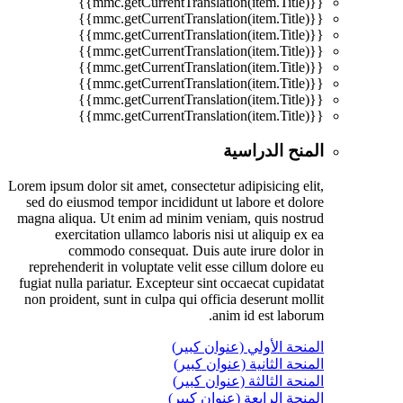
{{mmc.getCurrentTranslation(item.Title)}}
{{mmc.getCurrentTranslation(item.Title)}}
{{mmc.getCurrentTranslation(item.Title)}}
{{mmc.getCurrentTranslation(item.Title)}}
{{mmc.getCurrentTranslation(item.Title)}}
{{mmc.getCurrentTranslation(item.Title)}}
{{mmc.getCurrentTranslation(item.Title)}}
{{mmc.getCurrentTranslation(item.Title)}}
المنح الدراسية
Lorem ipsum dolor sit amet, consectetur adipisicing elit,
sed do eiusmod tempor incididunt ut labore et dolore
magna aliqua. Ut enim ad minim veniam, quis nostrud
exercitation ullamco laboris nisi ut aliquip ex ea
commodo consequat. Duis aute irure dolor in
reprehenderit in voluptate velit esse cillum dolore eu
fugiat nulla pariatur. Excepteur sint occaecat cupidatat
non proident, sunt in culpa qui officia deserunt mollit
anim id est laborum.
المنحة الأولي (عنوان كبير)
المنحة الثانية (عنوان كبير)
المنحة الثالثة (عنوان كبير)
المنحة الرابعة (عنوان كبير)