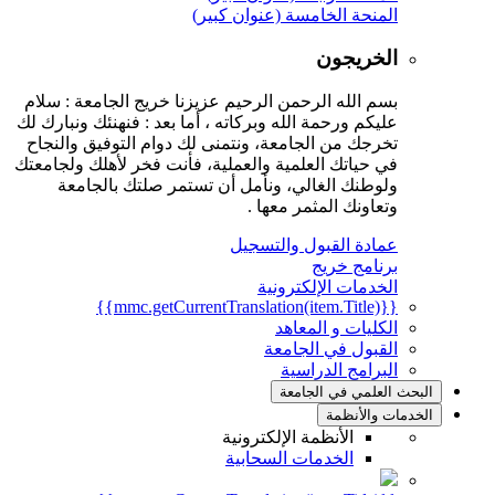
المنحة الخامسة (عنوان كبير)
الخريجون
بسم الله الرحمن الرحيم عزيزنا خريج الجامعة : سلام
عليكم ورحمة الله وبركاته ، أما بعد : فنهنئك ونبارك لك
تخرجك من الجامعة، ونتمنى لك دوام التوفيق والنجاح
في حياتك العلمية والعملية، فأنت فخر لأهلك ولجامعتك
ولوطنك الغالي، ونأمل أن تستمر صلتك بالجامعة
وتعاونك المثمر معها .
عمادة القبول والتسجيل
برنامج خريج
الخدمات الإلكترونية
{{mmc.getCurrentTranslation(item.Title)}}
الكليات و المعاهد
القبول في الجامعة
البرامج الدراسية
البحث العلمي في الجامعة
الخدمات والأنظمة
الأنظمة الإلكترونية
الخدمات السحابية