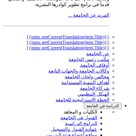
قدماً في برامج تطوير كوادرها البشرية.
المزيد عن الجامعة ...
{{mmc.getCurrentTranslation(item.Title)}}
{{mmc.getCurrentTranslation(item.Title)}}
{{mmc.getCurrentTranslation(item.Title)}}
عن الجامعة
مكتب رئيس الجامعة
أوقاف الجامعة
وكالات الجامعة والجهات التابعة
مجالس ولجان الجامعة
أهداف التنمية المستدامة
شركاء الجامعة
الهيكل التنظيمي
الخطة الاستراتيجية للجامعة
الدراسة في الجامعة
الكليات و المعاهد
القبول في الجامعة
البرامج الدراسية
عمادة القبول والتسجيل
مواقع أعضاء هيئة التدريس