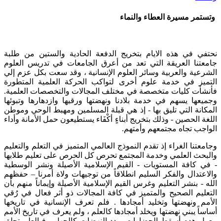
وتستمر مسيرة العطاء والنماء
نحتفي في هذه الايام بتخريج الدفعة الحادية والستين من طلبة
جامعتنا العريقة التي تعد من أعرق الجامعات في تدريس العلوم
الشرعية والعربية وسائر العلوم الإنسانية ، وقد سعت بكل عزم إلي
التميز في خدمة علوم أخرى لتواكب الحركة العلمية المتطورة
فأنشأت كليات متخصصة في مختلف المجالات والتخصصات العلمية.
وجميعها يسهم في خدمة بلادنا ونهضتها ورقيها وازدهارها وتبوئها
المكانة التي تليق بها - إذ هي قبلة المسلمين ومهبط الوحي وموطن
اللغة الحصين - وذلك بتخريج أبناءٍ أكْفَاء يستطيعون حمل الأمانة وأداء
الواجب تجاه مجتمعهم وأمتهم.
وجامعتنا الغراء إذ تقدم النموذج العالمي المتميز في التعلم والتعليم
والبحث العلمي وخدمة المجتمع تحرص كل الحرص على تعليم طلابها
- في كافة المستويات - القيم الإسلامية الأصيلة ونشر الوسطية
والاعتدال والفكر السليم انطلاقاً من توجيهات ولاة أمرنا – حفظهم
الله - بنشر التعليم وغرس القيم الإسلامية الأصيلة وإيماناً منهم بأن
التعليم الصحيح والمتميز في كافة المجالات ذو أثر فعال في رُقي
الأمم ونهضتها وتخليد أمجادها . فلم تعرف الإنسانية في تاريخها
أساساً يبني نهضتها ويخلد أمجادها كالعلم ، ولم يعرف في تاريخ الأمم
معول هدم أسقط الحضارات وبدد النهضات كالجهل ، فبالعلم تحلق