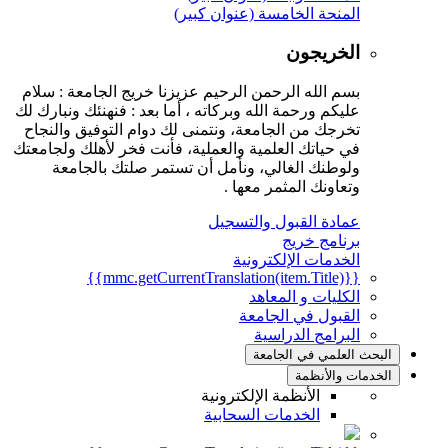
المنحة الخامسة (عنوان كبير)
الخريجون
بسم الله الرحمن الرحيم عزيزنا خريج الجامعة : سلام
عليكم ورحمة الله وبركاته ، أما بعد : فنهنئك ونبارك لك
تخرجك من الجامعة، ونتمنى لك دوام التوفيق والنجاح
في حياتك العلمية والعملية، فأنت فخر لأهلك ولجامعتك
ولوطنك الغالي، ونأمل أن تستمر صلتك بالجامعة
وتعاونك المثمر معها .
عمادة القبول والتسجيل
برنامج خريج
الخدمات الإلكترونية
{{mmc.getCurrentTranslation(item.Title)}}
الكليات و المعاهد
القبول في الجامعة
البرامج الدراسية
البحث العلمي في الجامعة
الخدمات والأنظمة
الأنظمة الإلكترونية
الخدمات السحابية