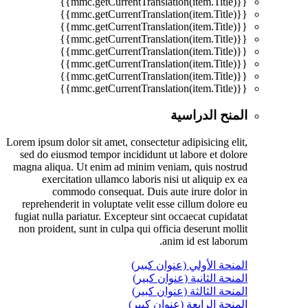
{{mmc.getCurrentTranslation(item.Title)}}
{{mmc.getCurrentTranslation(item.Title)}}
{{mmc.getCurrentTranslation(item.Title)}}
{{mmc.getCurrentTranslation(item.Title)}}
{{mmc.getCurrentTranslation(item.Title)}}
{{mmc.getCurrentTranslation(item.Title)}}
{{mmc.getCurrentTranslation(item.Title)}}
{{mmc.getCurrentTranslation(item.Title)}}
المنح الدراسية
Lorem ipsum dolor sit amet, consectetur adipisicing elit,
sed do eiusmod tempor incididunt ut labore et dolore
magna aliqua. Ut enim ad minim veniam, quis nostrud
exercitation ullamco laboris nisi ut aliquip ex ea
commodo consequat. Duis aute irure dolor in
reprehenderit in voluptate velit esse cillum dolore eu
fugiat nulla pariatur. Excepteur sint occaecat cupidatat
non proident, sunt in culpa qui officia deserunt mollit
anim id est laborum.
المنحة الأولي (عنوان كبير)
المنحة الثانية (عنوان كبير)
المنحة الثالثة (عنوان كبير)
المنحة الرابعة (عنوان كبير)