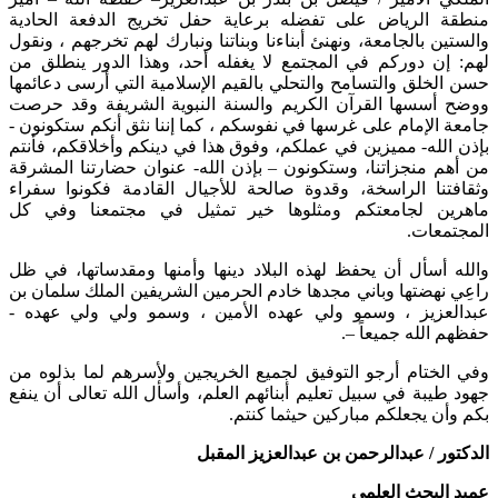
منطقة الرياض على تفضله برعاية حفل تخريج الدفعة الحادية
والستين بالجامعة، ونهنئ أبناءنا وبناتنا ونبارك لهم تخرجهم ، ونقول
لهم: إن دوركم في المجتمع لا يغفله أحد، وهذا الدور ينطلق من
حسن الخلق والتسامح والتحلي بالقيم الإسلامية التي أرسى دعائمها
ووضح أسسها القرآن الكريم والسنة النبوية الشريفة وقد حرصت
جامعة الإمام على غرسها في نفوسكم ، كما إننا نثق أنكم ستكونون -
بإذن الله- مميزين في عملكم، وفوق هذا في دينكم وأخلاقكم، فأنتم
من أهم منجزاتنا، وستكونون – بإذن الله- عنوان حضارتنا المشرقة
وثقافتنا الراسخة، وقدوة صالحة للأجيال القادمة فكونوا سفراء
ماهرين لجامعتكم ومثلوها خير تمثيل في مجتمعنا وفي كل
المجتمعات.
والله أسأل أن يحفظ لهذه البلاد دينها وأمنها ومقدساتها، في ظل
راعِي نهضتها وباني مجدها خادم الحرمين الشريفين الملك سلمان بن
عبدالعزيز ، وسمو ولي عهده الأمين ، وسمو ولي ولي عهده -
حفظهم الله جميعاً –.
وفي الختام أرجو التوفيق لجميع الخريجين ولأسرهم لما بذلوه من
جهود طيبة في سبيل تعليم أبنائهم العلم، وأسأل الله تعالى أن ينفع
بكم وأن يجعلكم مباركين حيثما كنتم.
الدكتور / عبدالرحمن بن عبدالعزيز المقبل
عميد البحث العلمي