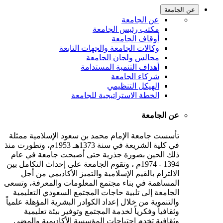
عن الجامعة
عن الجامعة
مكتب رئيس الجامعة
أوقاف الجامعة
وكالات الجامعة والجهات التابعة
مجالس ولجان الجامعة
أهداف التنمية المستدامة
شركاء الجامعة
الهيكل التنظيمي
الخطة الاستراتيجية للجامعة
عن الجامعة
تأسست جامعة الإمام محمد بن سعود الإسلامية ممثلة
في كلية الشريعة في سنة 1373هـ 1953م، وتطورت منذ
ذلك الحين بصورة جذرية حتى أصبحت جامعة في عام
1394 - 1974م ، وتقوم الجامعة على إحداث التكامل بين
الالتزام بالقيم الإسلامية والتميز الأكاديمي من أجل
المساهمة في بناء مجتمع المعلومات والمعرفة، وتسعى
الجامعة إلى تلبية حاجات المجتمع السعودي التعليمية
والتنموية من خلال إعداد الكوادر البشرية المؤهلة علمياً
وثقافياً وفكرياً لخدمة المجتمع وتوفير بيئة تعليمية
وثقافية تخدم احتياجات المؤسسة الأكاديمية والمضي