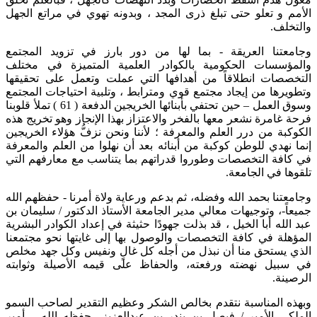
الأمم و تعلو حتى تبلغ ذرى المجد ، وبدونه تهوي في مراتع الجهل
والتخلف.
وجامعتنا العريقة - بما لها من دور بارز في تزويد المجتمع
والمؤسسات الحكومية بالكوادر العلمية المتميزة في مختلف
التخصصات انطلاقاً من أهدافها التي عملت وتعمل على تحقيقها
وتطويرها من إيجاد مجتمع قوي ومترابط ، وتلبية احتياجات المجتمع
وسوق العمل – حين تحتفي بأبنائها الخريجين الدفعة ( 61 ) تملأ قلوبنا
فرحة غامرة نشعر معها بالفخر والاعتزاز بهذا الإنجاز وهو تخريج هذه
الكوكبة من درر العلم والمعرفة ؛ لأننا ونحن نزفُّ هؤلاء الخريجين
إنما نهدي للوطن كوكبة من أبنائه بعد أن نهلوا من العلم والمعرفة
في كافة التخصصات وطوروا قدراتهم بما يتناسب مع معارفهم التي
تلقوها في الجامعة.
وجامعتنا بحمد الله وفضله، ثم بدعم ورعاية ولاة أمرنا - حفظهم الله
جميعاً-، وتوجيهات معالي مدير الجامعة الأستاذ الدكتور / سليمان بن
عبد الله أبا الخيل ، قد بذلت جهودًا حثيثة في إعداد الكوادر البشرية
المؤهلة في كافة التخصصات والوصول بها إلى غايتها نحو مجتمعنا
الذي يستحق منا أن نبذل من أجله كل غالٍ ونفيس وكل جهد مخلص
في سبيل نهضته ورفعته، والحفاظ على قيمه الأصيلة وثوابته
الرصينة.
وبهذه المناسبة نتقدم بخالص الشكر وعظيم التقدير لصاحب السمو
الملكي الأمير / فيصل بن بندر بن عبدالعزيز– حفظه الله – أمير