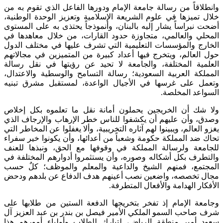
وانطلاقاً من رسالة جامعة الإمام ودورها الفاعل الذي تقوم به من
خلال تميزها في علوم الشريعة الإسلامية وتعزيز الوحدة الوطنية،
أضحت نبراساً يشار إليه بالبنان، وأنموذجاً يحتذى به على المستوى
المحلي والعالمي، متجاوزة حدود القارات، من خلال معاهدها في
الخارج والمؤسسات التعليمية التي تشرف عليها في مختلف الدول
حول العالم، ويتخرج فيها أعداد كبيرة من المتميزين في مجالاتهم
العلمية المختلفة، والجامعة لا تحيد عن رؤيتها في نقل رسالة
المملكة العربية السعودية؛ رسالة التسامح والوسطية والاعتدال،
وتعمل على غرسها في الأجيال الواعدة، لمستقبل مشرق تبنيه
السواعد المخلصة.
ولا شك أن الخريجين يحملون أمانة نقل ما تعلموه بكل إخلاص
وصدق، وأن عليهم أن يكشفوا للناس خطر الإرهاب والإرجاف الذي
يغزو العالم، ويبينوا لهم آثاره التخريبية، وألا يغفلوا عن المخاطر التي
تحاك ضد المملكة حكومة وشعباً من أعدائها، وأن يكونوا خير سفراء
للجامعة ولرسالة المملكة في وقوفها مع الحق، ونبذها للعنف
والتطرف بكل أشكاله وصوره، وأن يستثمروا أدوارهم المختلفة في
المجتمع، فمنهم الشيخ والداعية والمعلم والموظف؛ كلٌ حسب
مجال تخصصه، واضعين نصب أعينهم هدف الدفاع عن بلدهم ودحض
الأفكار الهدامة والأفعال المتطرفة.
وجامعة الإمام إذ تفخر بتخريجها الدفعة الستين من طلابها على
شرف صاحب السمو الملكي الأمير فيصل بن بندر بن عبد العزيز آل
سعود أمير منطقة الرياض، لتبارك للطلاب وأولياء أمورهم هذا