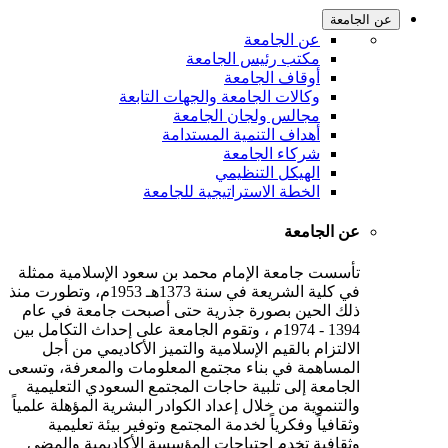
عن الجامعة
عن الجامعة
مكتب رئيس الجامعة
أوقاف الجامعة
وكالات الجامعة والجهات التابعة
مجالس ولجان الجامعة
أهداف التنمية المستدامة
شركاء الجامعة
الهيكل التنظيمي
الخطة الاستراتيجية للجامعة
عن الجامعة
تأسست جامعة الإمام محمد بن سعود الإسلامية ممثلة
في كلية الشريعة في سنة 1373هـ 1953م، وتطورت منذ
ذلك الحين بصورة جذرية حتى أصبحت جامعة في عام
1394 - 1974م ، وتقوم الجامعة على إحداث التكامل بين
الالتزام بالقيم الإسلامية والتميز الأكاديمي من أجل
المساهمة في بناء مجتمع المعلومات والمعرفة، وتسعى
الجامعة إلى تلبية حاجات المجتمع السعودي التعليمية
والتنموية من خلال إعداد الكوادر البشرية المؤهلة علمياً
وثقافياً وفكرياً لخدمة المجتمع وتوفير بيئة تعليمية
وثقافية تخدم احتياجات المؤسسة الأكاديمية والمضي