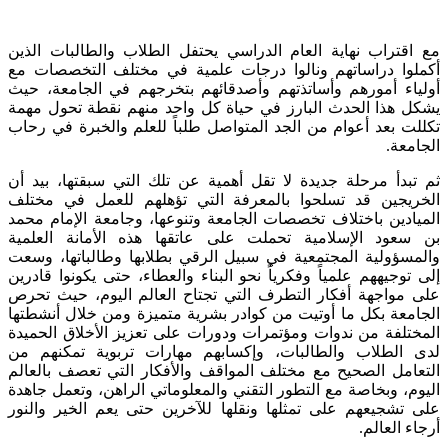
مع اقتراب نهاية العام الدراسي يحتفل الطلاب والطالبات الذين
أكملوا دراساتهم ونالوا درجات علمية في مختلف التخصصات مع
أولياء أمورهم وأساتذتهم وأصدقائهم بتخرجهم في الجامعة، حيث
يشكل هذا الحدث البارز في حياة كل واحد منهم نقطة تحول مهمة
تكللت بعد أعوام من الجد المتواصل طلباً للعلم والخبرة في رحاب
الجامعة.
ثم تبدأ مرحلة جديدة لا تقل أهمية عن تلك التي سبقتها، بيد أن
الخريجين قد تسلحوا بالمعرفة التي تؤهلهم للعمل في مختلف
الميادين باختلاف تخصصات الجامعة وتنوعها، وجامعة الإمام محمد
بن سعود الإسلامية تحملت على عاتقها هذه الأمانة العلمية
والمسؤولية المجتمعية في سبيل الرقي بطلابها وطالباتها، وسعت
إلى توجيههم علمياً وفكرياً نحو البناء والعطاء، حتى يكونوا قادرين
على مواجهة أفكار التطرف التي تجتاح العالم اليوم، حيث تحرص
الجامعة بكل ما أوتيت من كوادر بشرية متميزة ومن خلال أنشطتها
المختلفة من ندوات ومؤتمرات ودورات على تعزيز الأخلاق الحميدة
لدى الطلاب والطالبات، وإكسابهم مهارات تربوية تمكنهم من
التعامل الصحيح مع مختلف المواقف والأفكار التي تعصف بالعالم
اليوم، وبخاصة مع التطور التقني والمعلوماتي الراهن، وتعمل جاهدة
على تشجيعهم على تمثلها ونقلها للآخرين حتى يعم الخير والنور
أرجاء العالم.