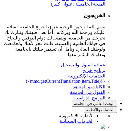
المنحة الخامسة (عنوان كبير)
الخريجون
بسم الله الرحمن الرحيم عزيزنا خريج الجامعة : سلام
عليكم ورحمة الله وبركاته ، أما بعد : فنهنئك ونبارك لك
تخرجك من الجامعة، ونتمنى لك دوام التوفيق والنجاح
في حياتك العلمية والعملية، فأنت فخر لأهلك ولجامعتك
ولوطنك الغالي، ونأمل أن تستمر صلتك بالجامعة
وتعاونك المثمر معها .
عمادة القبول والتسجيل
برنامج خريج
الخدمات الإلكترونية
{{mmc.getCurrentTranslation(item.Title)}}
الكليات و المعاهد
القبول في الجامعة
البرامج الدراسية
البحث العلمي في الجامعة
الخدمات والأنظمة
الأنظمة الإلكترونية
الخدمات السحابية