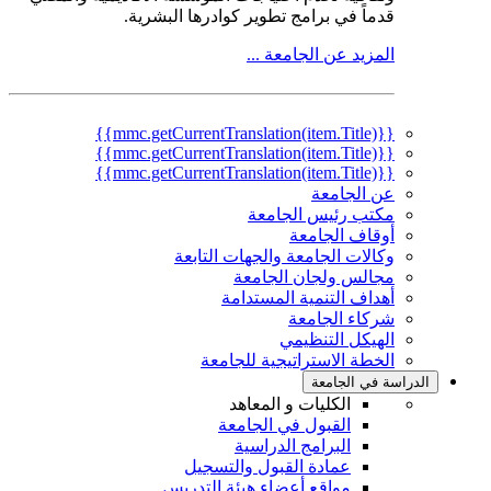
قدماً في برامج تطوير كوادرها البشرية.
المزيد عن الجامعة ...
{{mmc.getCurrentTranslation(item.Title)}}
{{mmc.getCurrentTranslation(item.Title)}}
{{mmc.getCurrentTranslation(item.Title)}}
عن الجامعة
مكتب رئيس الجامعة
أوقاف الجامعة
وكالات الجامعة والجهات التابعة
مجالس ولجان الجامعة
أهداف التنمية المستدامة
شركاء الجامعة
الهيكل التنظيمي
الخطة الاستراتيجية للجامعة
الدراسة في الجامعة
الكليات و المعاهد
القبول في الجامعة
البرامج الدراسية
عمادة القبول والتسجيل
مواقع أعضاء هيئة التدريس