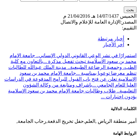
الخميس
14/07/1437 هـ
21/04/2016 م
المصدر:
الإدارة العامة للإعلام والاتصال
التقييم:
أخبار مرتبطة
آخر الأخبار
استمرارًا في نشر الوعي القانوني الدولي الإنساني.. جامعة الإمام
محمد بن سعود الإسلامية تبحث تفعيل مذكرة ...
بالتعاون مع كلية
الطب، وجمعية الرضاعة الطبيعية.. مدينة الملك عبدالله للطالبات
تنظم معرضا توعويا بمناسبة ...
جامعة الإمام محمد بن سعود
الإسلامية تعلن عن فتح باب القبول للبرامج المدفوعة في الدراسات
العليا للعام الجامعي ...
بإشراف ومتابعة من وكالة الشؤون
التعليمية.. طلاب وطالبات جامعة الإمام محمد بن سعود الإسلامية
يؤدون اختبارات ...
الكلمات الدلالية
أمير منطقة الرياض ,العلم,حفل تخريج الدفعة,رحاب الجامعة,
الروابط الهامة