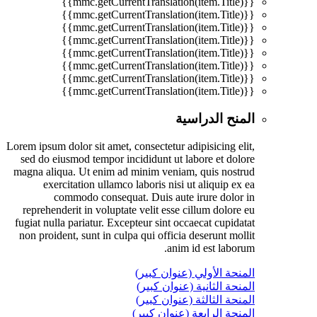
{{mmc.getCurrentTranslation(item.Title)}}
{{mmc.getCurrentTranslation(item.Title)}}
{{mmc.getCurrentTranslation(item.Title)}}
{{mmc.getCurrentTranslation(item.Title)}}
{{mmc.getCurrentTranslation(item.Title)}}
{{mmc.getCurrentTranslation(item.Title)}}
{{mmc.getCurrentTranslation(item.Title)}}
{{mmc.getCurrentTranslation(item.Title)}}
المنح الدراسية
Lorem ipsum dolor sit amet, consectetur adipisicing elit,
sed do eiusmod tempor incididunt ut labore et dolore
magna aliqua. Ut enim ad minim veniam, quis nostrud
exercitation ullamco laboris nisi ut aliquip ex ea
commodo consequat. Duis aute irure dolor in
reprehenderit in voluptate velit esse cillum dolore eu
fugiat nulla pariatur. Excepteur sint occaecat cupidatat
non proident, sunt in culpa qui officia deserunt mollit
anim id est laborum.
المنحة الأولي (عنوان كبير)
المنحة الثانية (عنوان كبير)
المنحة الثالثة (عنوان كبير)
المنحة الرابعة (عنوان كبير)