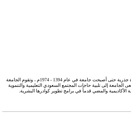
تأسست جامعة الإمام محمد بن سعود الإسلامية ممثلة في كلية الشريعة في سنة 1373هـ 1953م، وتطورت منذ ذلك الحين بصورة جذرية حتى أصبحت جامعة في عام 1394 - 1974م ، وتقوم الجامعة
ى الجامعة إلى تلبية حاجات المجتمع السعودي التعليمية والتنموية
سة الأكاديمية والمضي قدماً في برامج تطوير كوادرها البشرية.