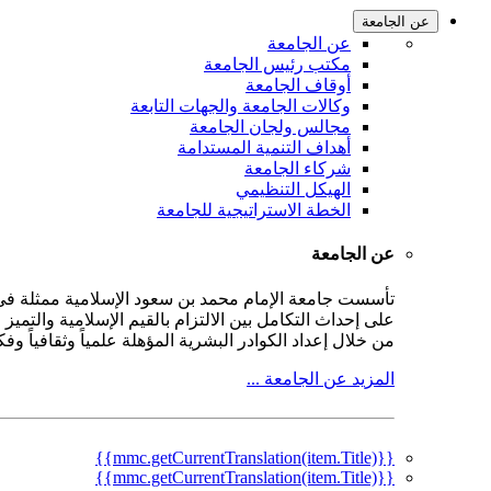
عن الجامعة
عن الجامعة
مكتب رئيس الجامعة
أوقاف الجامعة
وكالات الجامعة والجهات التابعة
مجالس ولجان الجامعة
أهداف التنمية المستدامة
شركاء الجامعة
الهيكل التنظيمي
الخطة الاستراتيجية للجامعة
عن الجامعة
على إحداث التكامل بين الالتزام بالقيم الإسلامية والتمي
من خلال إعداد الكوادر البشرية المؤهلة علمياً وثقافياً و
المزيد عن الجامعة ...
{{mmc.getCurrentTranslation(item.Title)}}
{{mmc.getCurrentTranslation(item.Title)}}