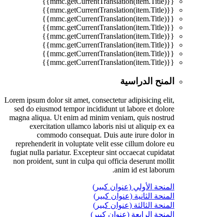
{{mmc.getCurrentTranslation(item.Title)}}
{{mmc.getCurrentTranslation(item.Title)}}
{{mmc.getCurrentTranslation(item.Title)}}
{{mmc.getCurrentTranslation(item.Title)}}
{{mmc.getCurrentTranslation(item.Title)}}
{{mmc.getCurrentTranslation(item.Title)}}
{{mmc.getCurrentTranslation(item.Title)}}
{{mmc.getCurrentTranslation(item.Title)}}
المنح الدراسية
Lorem ipsum dolor sit amet, consectetur adipisicing elit,
sed do eiusmod tempor incididunt ut labore et dolore
magna aliqua. Ut enim ad minim veniam, quis nostrud
exercitation ullamco laboris nisi ut aliquip ex ea
commodo consequat. Duis aute irure dolor in
reprehenderit in voluptate velit esse cillum dolore eu
fugiat nulla pariatur. Excepteur sint occaecat cupidatat
non proident, sunt in culpa qui officia deserunt mollit
anim id est laborum.
المنحة الأولي (عنوان كبير)
المنحة الثانية (عنوان كبير)
المنحة الثالثة (عنوان كبير)
المنحة الرابعة (عنوان كبير)