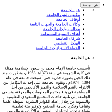
عن الجامعة
عن الجامعة
مكتب رئيس الجامعة
أوقاف الجامعة
وكالات الجامعة والجهات التابعة
مجالس ولجان الجامعة
أهداف التنمية المستدامة
شركاء الجامعة
الهيكل التنظيمي
الخطة الاستراتيجية للجامعة
عن الجامعة
تأسست جامعة الإمام محمد بن سعود الإسلامية ممثلة
في كلية الشريعة في سنة 1373هـ 1953م، وتطورت منذ
ذلك الحين بصورة جذرية حتى أصبحت جامعة في عام
1394 - 1974م ، وتقوم الجامعة على إحداث التكامل بين
الالتزام بالقيم الإسلامية والتميز الأكاديمي من أجل
المساهمة في بناء مجتمع المعلومات والمعرفة، وتسعى
الجامعة إلى تلبية حاجات المجتمع السعودي التعليمية
والتنموية من خلال إعداد الكوادر البشرية المؤهلة علمياً
وثقافياً وفكرياً لخدمة المجتمع وتوفير بيئة تعليمية
وثقافية تخدم احتياجات المؤسسة الأكاديمية والمضي