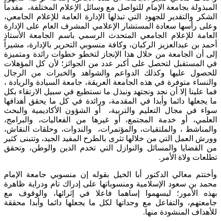
المبذولة بجامعة الإمام للتواصل مع وسائل الإعلام المختلفة، مقدماً
الشكر والتقدير للجهود التي تبذلها الإدارة العامة للإعلام الجامعي،
وعلى رأسها سعادة المستشار الإعلامي المشرف العام على الإدارة
العامة للإعلام الجامعي المتحدث الرسمي باسم الجامعة الأستاذ
أحمد بن عبدالعزيز الركبان، وكافة منسوبي التحرير بالإدارة، مشيراً
إلى أن الجامعة من خلال هذا الإنجاز لتخطو خطوات رائدة ومتميزة
في المستقبل لتحصل على أكبر عدد من الجوائز؛ لأن كل المؤهلات
للحصول عليها وكذلك الدواعم والشواهد والخبرات من الرجال
والنساء متوفرة في هذه الجامعة العريقة، جامعة السيادة والريادة ،
فما علينا إلا أن نجد ونجتهد ونبذل ما نستطيع في سبيل الارتقاء بكل
ما يجعلها دائما وأبدا في المقدمة، ورائدة في كل ما يحقق أهدافها
سواء في مجال التعليم والتربية، أو الشؤون الأكاديمية والبحث
العلمي، أو خدمة المجتمع، أو غيرها من الفعاليات، والبرامج،
والمناشط ، والملتقيات، والمؤتمرات، والندوات، وحلقات النقاش،
وورش العمل التي من خلالها تثرى بالطرح المفيد الجيد، وتتبنى كثير
من القضايا والمسائل والنوازل التي تخدم الدين والوطن، وتحقق
تطلعات ولاة الأمر.
وأختتم معالي الدكتور أبا الخيل بقوله إن منسوبي جامعة الإمام
محمد بن سعود الإسلامية ومنسوباتها على إدراك تام ودراية ظاهرة
بهذه الأمور؛ ليسهموا إساهما فاعلا في إثرائها، والوقوف مع
جامعتهم، والتفاعل مع وحداتها لكل ما يجعلها دائما وأبدا محققة
للأهداف المنشودة منها.