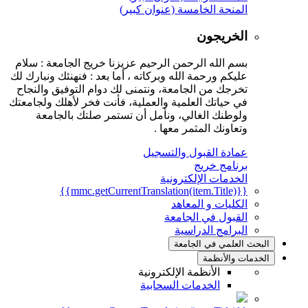
المنحة الخامسة (عنوان كبير)
الخريجون
بسم الله الرحمن الرحيم عزيزنا خريج الجامعة : سلام
عليكم ورحمة الله وبركاته ، أما بعد : فنهنئك ونبارك لك
تخرجك من الجامعة، ونتمنى لك دوام التوفيق والنجاح
في حياتك العلمية والعملية، فأنت فخر لأهلك ولجامعتك
ولوطنك الغالي، ونأمل أن تستمر صلتك بالجامعة
وتعاونك المثمر معها .
عمادة القبول والتسجيل
برنامج خريج
الخدمات الإلكترونية
{{mmc.getCurrentTranslation(item.Title)}}
الكليات و المعاهد
القبول في الجامعة
البرامج الدراسية
البحث العلمي في الجامعة
الخدمات والأنظمة
الأنظمة الإلكترونية
الخدمات السحابية