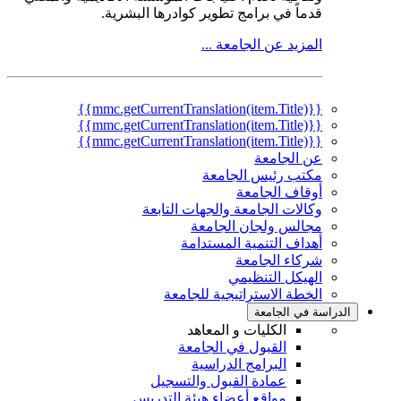
قدماً في برامج تطوير كوادرها البشرية.
المزيد عن الجامعة ...
{{mmc.getCurrentTranslation(item.Title)}}
{{mmc.getCurrentTranslation(item.Title)}}
{{mmc.getCurrentTranslation(item.Title)}}
عن الجامعة
مكتب رئيس الجامعة
أوقاف الجامعة
وكالات الجامعة والجهات التابعة
مجالس ولجان الجامعة
أهداف التنمية المستدامة
شركاء الجامعة
الهيكل التنظيمي
الخطة الاستراتيجية للجامعة
الدراسة في الجامعة
الكليات و المعاهد
القبول في الجامعة
البرامج الدراسية
عمادة القبول والتسجيل
مواقع أعضاء هيئة التدريس