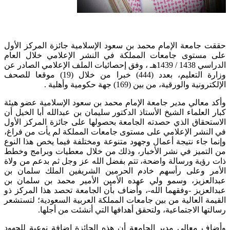
حققت جامعة الإمام محمد بن سعود الإسلامية جائزة المركز الأول
على مستوى جامعات المملكة في النشر الإعلامي خلال العام
الدراسي 1438 / 1439هـ ، وفق إحصائيات الملف الإعلامي الصادر عن
وزارة التعليم، بعدد (444) خبرا من خلال (19) موقعا للصحف
الإلكترونية والورقية، من بين (169) جهة حكومية وأهلية .
وأكد معالي مدير جامعة الإمام محمد بن سعود الإسلامية عضو هيئة
كبار العلماء الشيخ الأستاذ الدكتور سليمان بن عبدالله أبا الخيل أن
الاستحقاق الذي حصدته الجامعة بحصولها على جائزة المركز الأول
في النشر الإعلامي على مستوى جامعات المملكة لم يأت من فراغ،
وإنما جاء نتيجة أعمال وجهود متنوعة ومختلفة فيما يخص هذا النوع
من التميز في نشر الأخبار، وذلك من خلال معطيات وبرامج وخطط
ذات رؤية ورسالة واضحة، تتم بفضل الله عز وجل ثم بدعم من ولاة
الأمر وعلى رأسهم خادم الحرمين الشريفين الملك سلمان بن
عبدالعزيز، وسمو ولي عهده الأمين الأمير محمد بن سلمان بن
عبدالعزيز -وفقهما الله-، وأضاف بأن الجامعة تحصد هذا المركز ذو
القيمة العالية من بين جامعات المملكة العربية السعودية؛ لتستشعر
رسالتها الاجتماعية، ولتحقق أهدافها التي أنشئت من أجلها.
وأضاف معالي مدير الجامعة أن هذه الجائزة إضافة نوعية للجهود