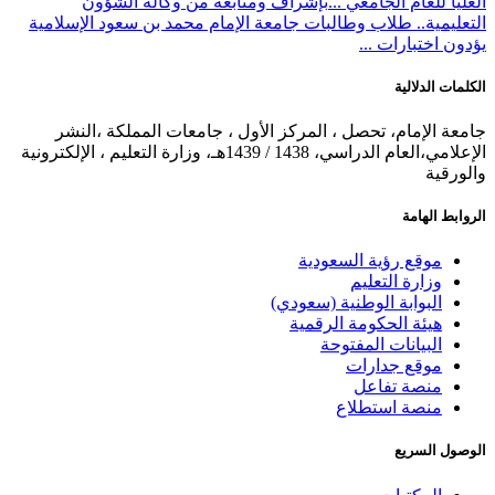
العليا للعام الجامعي ...
بإشراف ومتابعة من وكالة الشؤون
التعليمية.. طلاب وطالبات جامعة الإمام محمد بن سعود الإسلامية
يؤدون اختبارات ...
الكلمات الدلالية
جامعة الإمام، تحصل ، المركز الأول ، جامعات المملكة ،النشر
الإعلامي،العام الدراسي، 1438 / 1439هـ، وزارة التعليم ، الإلكترونية
والورقية
الروابط الهامة
موقع رؤية السعودية
وزارة التعليم
البوابة الوطنية (سعودي)
هيئة الحكومة الرقمية
البيانات المفتوحة
موقع جدارات
منصة تفاعل
منصة استطلاع
الوصول السريع