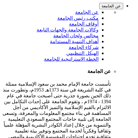
عن الجامعة
عن الجامعة
مكتب رئيس الجامعة
أوقاف الجامعة
وكالات الجامعة والجهات التابعة
مجالس ولجان الجامعة
أهداف التنمية المستدامة
شركاء الجامعة
الهيكل التنظيمي
الخطة الاستراتيجية للجامعة
عن الجامعة
تأسست جامعة الإمام محمد بن سعود الإسلامية ممثلة
في كلية الشريعة في سنة 1373هـ 1953م، وتطورت منذ
ذلك الحين بصورة جذرية حتى أصبحت جامعة في عام
1394 - 1974م ، وتقوم الجامعة على إحداث التكامل بين
الالتزام بالقيم الإسلامية والتميز الأكاديمي من أجل
المساهمة في بناء مجتمع المعلومات والمعرفة، وتسعى
الجامعة إلى تلبية حاجات المجتمع السعودي التعليمية
والتنموية من خلال إعداد الكوادر البشرية المؤهلة علمياً
وثقافياً وفكرياً لخدمة المجتمع وتوفير بيئة تعليمية
وثقافية تخدم احتياجات المؤسسة الأكاديمية والمضي