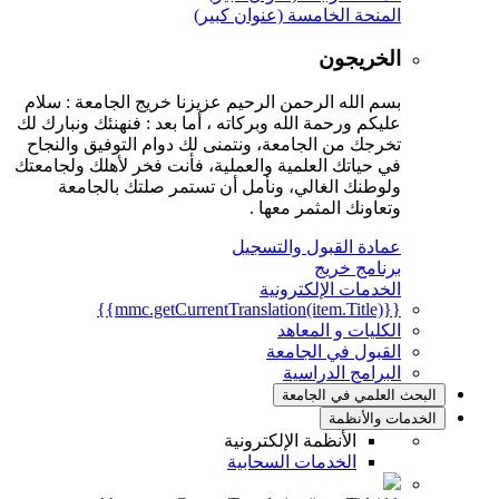
المنحة الخامسة (عنوان كبير)
الخريجون
بسم الله الرحمن الرحيم عزيزنا خريج الجامعة : سلام
عليكم ورحمة الله وبركاته ، أما بعد : فنهنئك ونبارك لك
تخرجك من الجامعة، ونتمنى لك دوام التوفيق والنجاح
في حياتك العلمية والعملية، فأنت فخر لأهلك ولجامعتك
ولوطنك الغالي، ونأمل أن تستمر صلتك بالجامعة
وتعاونك المثمر معها .
عمادة القبول والتسجيل
برنامج خريج
الخدمات الإلكترونية
{{mmc.getCurrentTranslation(item.Title)}}
الكليات و المعاهد
القبول في الجامعة
البرامج الدراسية
البحث العلمي في الجامعة
الخدمات والأنظمة
الأنظمة الإلكترونية
الخدمات السحابية