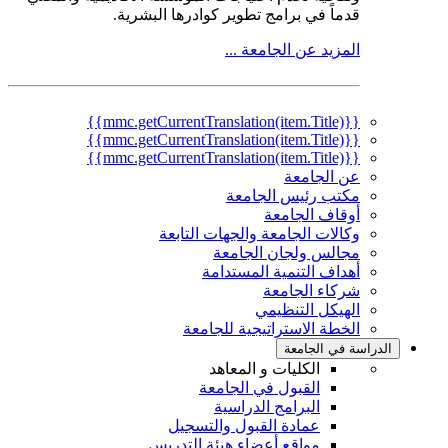
قدماً في برامج تطوير كوادرها البشرية.
المزيد عن الجامعة ...
{{mmc.getCurrentTranslation(item.Title)}}
{{mmc.getCurrentTranslation(item.Title)}}
{{mmc.getCurrentTranslation(item.Title)}}
عن الجامعة
مكتب رئيس الجامعة
أوقاف الجامعة
وكالات الجامعة والجهات التابعة
مجالس ولجان الجامعة
أهداف التنمية المستدامة
شركاء الجامعة
الهيكل التنظيمي
الخطة الاستراتيجية للجامعة
الدراسة في الجامعة
الكليات و المعاهد
القبول في الجامعة
البرامج الدراسية
عمادة القبول والتسجيل
مواقع أعضاء هيئة التدريس