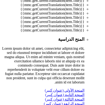
{{mmc.getCurrentTranslation(item.Title)}}
{{mmc.getCurrentTranslation(item.Title)}}
{{mmc.getCurrentTranslation(item.Title)}}
{{mmc.getCurrentTranslation(item.Title)}}
{{mmc.getCurrentTranslation(item.Title)}}
{{mmc.getCurrentTranslation(item.Title)}}
{{mmc.getCurrentTranslation(item.Title)}}
{{mmc.getCurrentTranslation(item.Title)}}
المنح الدراسية
Lorem ipsum dolor sit amet, consectetur adipisicing elit,
sed do eiusmod tempor incididunt ut labore et dolore
magna aliqua. Ut enim ad minim veniam, quis nostrud
exercitation ullamco laboris nisi ut aliquip ex ea
commodo consequat. Duis aute irure dolor in
reprehenderit in voluptate velit esse cillum dolore eu
fugiat nulla pariatur. Excepteur sint occaecat cupidatat
non proident, sunt in culpa qui officia deserunt mollit
anim id est laborum.
المنحة الأولي (عنوان كبير)
المنحة الثانية (عنوان كبير)
المنحة الثالثة (عنوان كبير)
المنحة الرابعة (عنوان كبير)