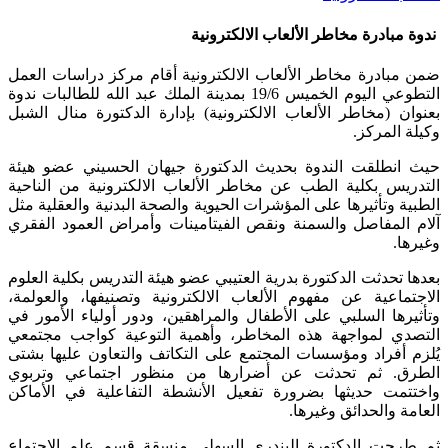
ندوة مبادرة مخاطر الألعاب الالكترونية
​ضمن مبادرة مخاطر الألعاب الالكترونية أقام مركز دراسات العمل
التطوعي اليوم الخميس 19/6 بمدينة الملك عبد الله للطالبات ندوة
بعنوان (مخاطر الألعاب الالكترونية) بإدارة الدكتورة منال الشبل
وكيلة المركز.
حيث انطلقت الندوة بحديث الدكتورة جيهان الحسيني عضو هيئة
التدريس بكلية الطب عن مخاطر الألعاب الالكترونية من الناحية
الطبية وتأثيرها على المؤشرات الحيوية والصحة البدنية والعقلية مثل
آلام المفاصل والسمنة ونقص الفيتامينات وأمراض العمود الفقري
وغيرها.
بعدها تحدثت الدكتورة بدرية العتيبي عضو هيئة التدريس بكلية العلوم
الاجتماعية عن مفهوم الألعاب الالكترونية وتصنيفها، والعولمة،
وتأثيرها السلبي على الأطفال والمراهقين، ودور أولياء الأمور في
التصدي لمواجهة هذه المخاطر، وأهمية التوعية كواجب مجتمعي
يُلزم أفراد ومؤسسات المجتمع على التكاتف والتعاون عليها بشتى
الطرق. ثم تحدثت عن أضرارها من منظور اجتماعي وتربوي
واختتمت حديثها بضرورة تفعيل الأنشطة التفاعلية في الأماكن
العامة والحدائق وغيرها.
ثم طرحت الدكتورة البندري السهلي منسقة قسم علم الاجتماع