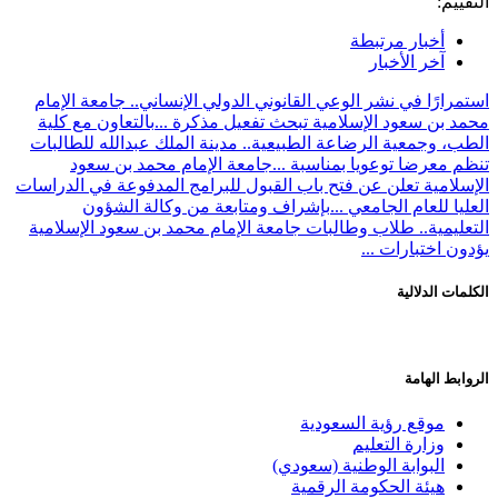
التقييم:
أخبار مرتبطة
آخر الأخبار
استمرارًا في نشر الوعي القانوني الدولي الإنساني.. جامعة الإمام
محمد بن سعود الإسلامية تبحث تفعيل مذكرة ...
بالتعاون مع كلية
الطب، وجمعية الرضاعة الطبيعية.. مدينة الملك عبدالله للطالبات
تنظم معرضا توعويا بمناسبة ...
جامعة الإمام محمد بن سعود
الإسلامية تعلن عن فتح باب القبول للبرامج المدفوعة في الدراسات
العليا للعام الجامعي ...
بإشراف ومتابعة من وكالة الشؤون
التعليمية.. طلاب وطالبات جامعة الإمام محمد بن سعود الإسلامية
يؤدون اختبارات ...
الكلمات الدلالية
الروابط الهامة
موقع رؤية السعودية
وزارة التعليم
البوابة الوطنية (سعودي)
هيئة الحكومة الرقمية