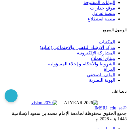
البيانات المفتوحة
موقع جدارات
منصة تفاعل
منصة استطلاع
الوصول السريع
المكتبات
مركز الإرشاد النفسي والاجتماعي (عناية)
المشاركة الإلكترونية
ميثاق العملاء
الشروط والأحكام و إخلاء المسؤولية
المرآة
الملف الصحفي
الهوية البصرية
تابعنا على
@IMSIU_edu_sa
جميع الحقوق محفوظة لجامعة الإمام محمد بن سعود الإسلامية
1448 هـ -
2026 م
السياسات