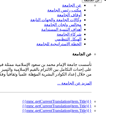
عن الجامعة
عن الجامعة
مكتب رئيس الجامعة
أوقاف الجامعة
وكالات الجامعة والجهات التابعة
مجالس ولجان الجامعة
أهداف التنمية المستدامة
شركاء الجامعة
الهيكل التنظيمي
الخطة الاستراتيجية للجامعة
عن الجامعة
على إحداث التكامل بين الالتزام بالقيم الإسلامية والتمي
من خلال إعداد الكوادر البشرية المؤهلة علمياً وثقافياً و
المزيد عن الجامعة ...
{{mmc.getCurrentTranslation(item.Title)}}
{{mmc.getCurrentTranslation(item.Title)}}
{{mmc.getCurrentTranslation(item.Title)}}