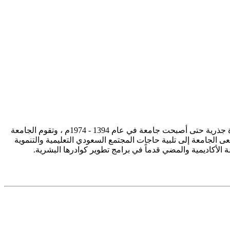
تأسست جامعة الإمام محمد بن سعود الإسلامية ممثلة في كلية الشريعة في سنة 1373هـ 1953م، وتطورت منذ ذلك الحين بصورة جذرية حتى أصبحت جامعة في عام 1394 - 1974م ، وتقوم الجامعة
ى الجامعة إلى تلبية حاجات المجتمع السعودي التعليمية والتنموية
سة الأكاديمية والمضي قدماً في برامج تطوير كوادرها البشرية.