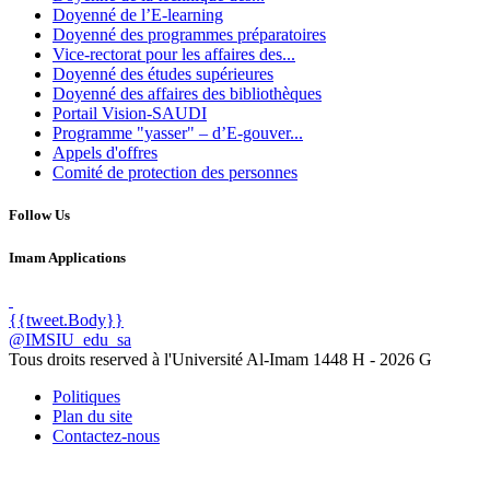
Doyenné de l’E-learning
Doyenné des programmes préparatoires
Vice-rectorat pour les affaires des...
Doyenné des études supérieures
Doyenné des affaires des bibliothèques
Portail Vision-SAUDI
Programme "yasser" – d’E-gouver...
Appels d'offres
Comité de protection des personnes
Follow Us
Imam Applications
{{tweet.Body}}
@IMSIU_edu_sa
Tous droits reserved à l'Université Al-Imam
1448 H -
2026 G
Politiques
Plan du site
Contactez-nous