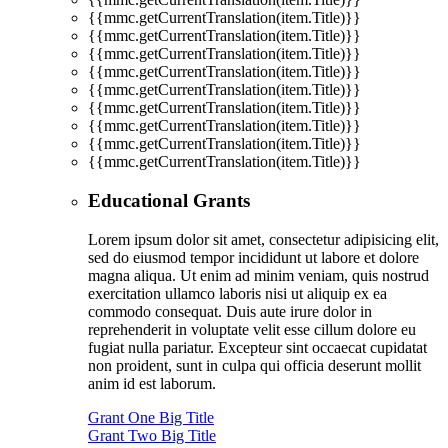
{{mmc.getCurrentTranslation(item.Title)}}
{{mmc.getCurrentTranslation(item.Title)}}
{{mmc.getCurrentTranslation(item.Title)}}
{{mmc.getCurrentTranslation(item.Title)}}
{{mmc.getCurrentTranslation(item.Title)}}
{{mmc.getCurrentTranslation(item.Title)}}
{{mmc.getCurrentTranslation(item.Title)}}
{{mmc.getCurrentTranslation(item.Title)}}
{{mmc.getCurrentTranslation(item.Title)}}
Educational Grants
Lorem ipsum dolor sit amet, consectetur adipisicing elit,
sed do eiusmod tempor incididunt ut labore et dolore
magna aliqua. Ut enim ad minim veniam, quis nostrud
exercitation ullamco laboris nisi ut aliquip ex ea
commodo consequat. Duis aute irure dolor in
reprehenderit in voluptate velit esse cillum dolore eu
fugiat nulla pariatur. Excepteur sint occaecat cupidatat
non proident, sunt in culpa qui officia deserunt mollit
anim id est laborum.
Grant One Big Title
Grant Two Big Title