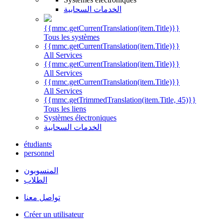
الخدمات السحابية
{{mmc.getCurrentTranslation(item.Title)}}
Tous les systèmes
{{mmc.getCurrentTranslation(item.Title)}}
All Services
{{mmc.getCurrentTranslation(item.Title)}}
All Services
{{mmc.getCurrentTranslation(item.Title)}}
All Services
{{mmc.getTrimmedTranslation(item.Title, 45)}}
Tous les liens
Systèmes électroniques
الخدمات السحابية
étudiants
personnel
المنسوبون
الطلاب
تواصل معنا
Créer un utilisateur