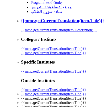
Programmes d’étude
مواقع أعضاء هيئة التدريس
عمادة شؤون الطلاب
{{mmc.getCurrentTranslation(item.Title)}}
{{mmc.getCurrentTranslation(item.Description)}}
Collèges / Instituts
{{mmc.getCurrentTranslation(item.Title)}}
{{mmc.getCurrentTranslation(item.Title)}}
Specific Institutes
{{mmc.getCurrentTranslation(item.Title)}}
Outside Institutes
{{mmc.getCurrentTranslation(item.Title)}}
{{mmc.getCurrentTranslation(item.Title)}}
{{mmc.getCurrentTranslation(item.Title)}}
{{mmc.getCurrentTranslation(item.Title)}}
{{mmc.getCurrentTranslation(item.Title)}}